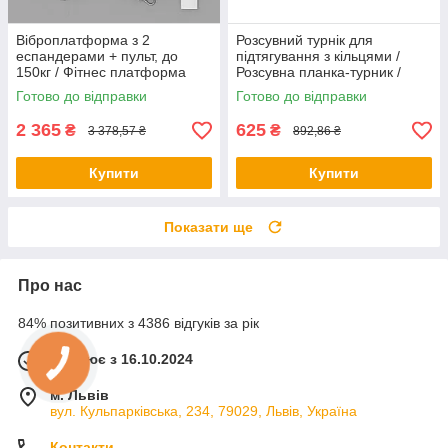
Віброплатформа з 2
Розсувний турнік для
еспандерами + пульт, до
підтягування з кільцями /
150кг / Фітнес платформа
Розсувна планка-турник /
для вправ на все тіло
Турнік у дверний отвір
Готово до відправки
Готово до відправки
2 365
625
₴
₴
3 378,57 ₴
892,86 ₴
Купити
Купити
Показати ще
Про нас
84% позитивних з 4386 відгуків за рік
Працює з 16.10.2024
м. Львів
вул. Кульпарківська, 234, 79029, Львів, Україна
Контакти