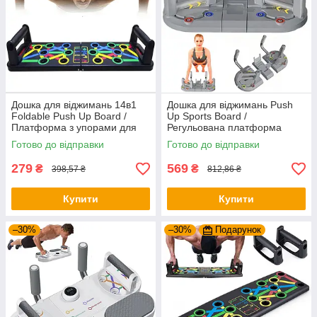
Дошка для віджимань 14в1
Дошка для віджимань Push
Foldable Push Up Board /
Up Sports Board /
Платформа з упорами для
Регульована платформа
віджимань / Тренажер для
тренажер для віджимань /
Готово до відправки
Готово до відправки
віджимання
Упори від підлоги
279
569
₴
₴
398,57 ₴
812,86 ₴
Купити
Купити
–30%
–30%
Подарунок