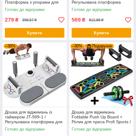
Платформа з упорами для
Регульована платформа
віджимань / Тренажер для
тренажер для віджимань /
Готово до відправки
Готово до відправки
віджимання
Упори від підлоги
279
569
₴
₴
398,57 ₴
812,86 ₴
Купити
Купити
–30%
–30%
Подарунок
Дошка для віджимань із
Дошка для віджимань
таймером JT-999-1 /
Foldable Push Up Board +
Регульована платформа для
Ролик для преса Profi Sports /
віджимань / Фітнес тренажер
Платформа з упорами
Готово до відправки
Готово до відправки
для преса