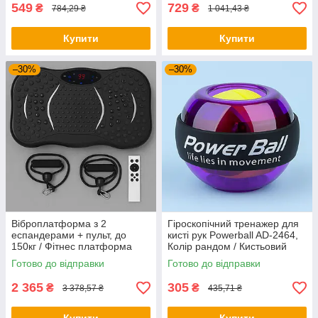
549
729
₴
₴
784,29 ₴
1 041,43 ₴
Купити
Купити
–30%
–30%
Віброплатформа з 2
Гіроскопічний тренажер для
еспандерами + пульт, до
кисті рук Powerball AD-2464,
150кг / Фітнес платформа
Колір рандом / Кистьовий
для вправ на все тіло
еспандер / Гіроскопічний
Готово до відправки
Готово до відправки
еспандер
2 365
305
₴
₴
3 378,57 ₴
435,71 ₴