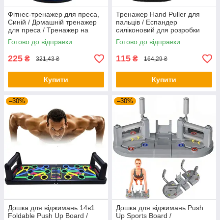
Фітнес-тренажер для преса,
Тренажер Hand Puller для
Синій / Домашній тренажер
пальців / Еспандер
для преса / Тренажер на
силіконовий для розробки
присосках
пальців руки
Готово до відправки
Готово до відправки
225
115
₴
₴
321,43 ₴
164,29 ₴
Купити
Купити
–30%
–30%
Дошка для віджимань 14в1
Дошка для віджимань Push
Foldable Push Up Board /
Up Sports Board /