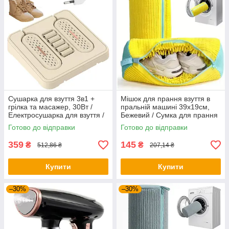
Сушарка для взуття 3в1 +
Мішок для прання взуття в
грілка та масажер, 30Вт /
пральній машині 39х19см,
Електросушарка для взуття /
Бежевий / Сумка для прання
Грілка для ніг / Сушка для
делікатних тканин
Готово до відправки
Готово до відправки
взуття
359
145
₴
₴
512,86 ₴
207,14 ₴
Купити
Купити
–30%
–30%