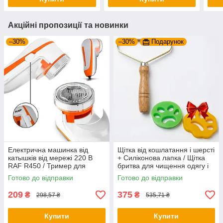
Акційні пропозиції та новинки
–30%
–30%
Подарунок
Електрична машинка від
Щітка від кошлатання і шерсті
катышків від мережі 220 В
+ Силіконова лапка / Щітка
RAF R450 / Тример для
бритва для чищення одягу і
тканин / Машинка проти
килимів від шерсті
Готово до відправки
Готово до відправки
катышків / Електричний
антикатиш
209
375
₴
₴
298,57 ₴
535,71 ₴
Купити
Купити