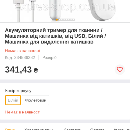
Акумуляторний тример для тканини /
Машинка від катишків, від USB, Білий /
Машинка для видалення катишків
Немає в наявності
Код: 234586282
Роздріб
341,43
₴
Колір корпусу
Білий
Фіолетовий
Немає в наявності
Опис
Характеристики
Доставка
Оплата
Умови п