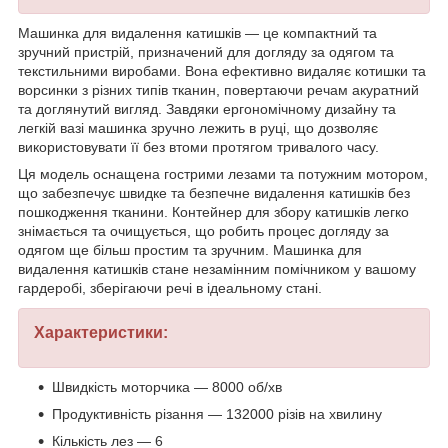
Машинка для видалення катишків — це компактний та
зручний пристрій, призначений для догляду за одягом та
текстильними виробами. Вона ефективно видаляє котишки та
ворсинки з різних типів тканин, повертаючи речам акуратний
та доглянутий вигляд. Завдяки ергономічному дизайну та
легкій вазі машинка зручно лежить в руці, що дозволяє
використовувати її без втоми протягом тривалого часу.
Ця модель оснащена гострими лезами та потужним мотором,
що забезпечує швидке та безпечне видалення катишків без
пошкодження тканини. Контейнер для збору катишків легко
знімається та очищується, що робить процес догляду за
одягом ще більш простим та зручним. Машинка для
видалення катишків стане незамінним помічником у вашому
гардеробі, зберігаючи речі в ідеальному стані.
Характеристики:
Швидкість моторчика — 8000 об/хв
Продуктивність різання — 132000 різів на хвилину
Кількість лез — 6