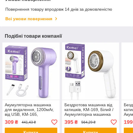
Повернення товару впродовж 14 днів за домовленістю
Всі умови повернення
Подібні товари компанії
Акумуляторна машинка
Бездротова машинка від
Безд
для видалення, 1200мАг,
катишків, KM-169, Білий /
кати
від USB, KM-165,
Акумуляторна машинка
Аку
Фіолетова / Машинка від
від катишків / Катишкоріз /
для 
309
395
199
₴
₴
441,43 ₴
564,29 ₴
ковтунців / Тример для
Машинка для видалення
ткан
видалення ковтунців
катишків
Купити
Купити