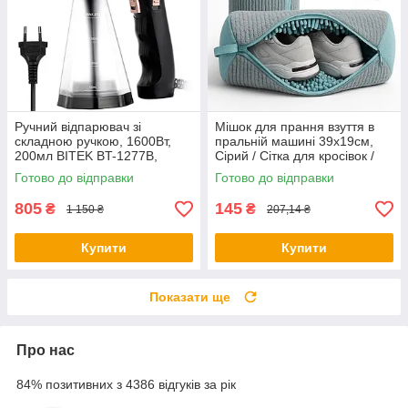
Ручний відпарювач зі
Мішок для прання взуття в
складною ручкою, 1600Вт,
пральній машині 39х19см,
200мл BITEK BT-1277B,
Сірий / Сітка для кросівок /
Чорний / Відпарювач для
Сумка для прання делікатних
Готово до відправки
Готово до відправки
одягу
тканин
805
145
₴
₴
1 150 ₴
207,14 ₴
Купити
Купити
Показати ще
Про нас
84% позитивних з 4386 відгуків за рік