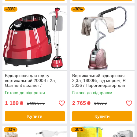
–30%
–30%
Відпарювач для одягу
Вертикальний відпарювач
вертикальний 2000Вт, 2л,
2,3л, 1800Вт, від мережі, R
Garment steamer /
3036 / Парогенератор для
Підлоговий паровідпарювач
одягу / Система для
Готово до відправки
Готово до відправки
прасування
1 189
2 765
₴
₴
1 698,57 ₴
3 950 ₴
Купити
Купити
–30%
–30%