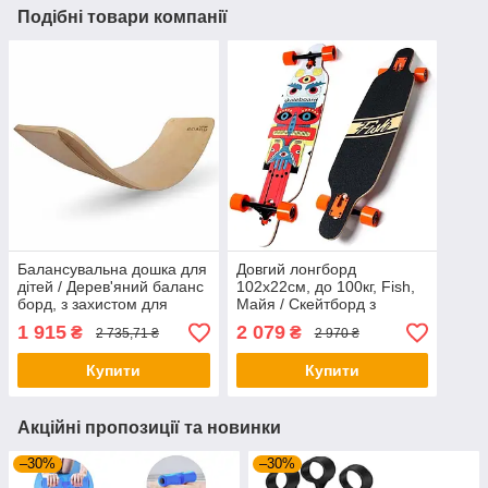
Подібні товари компанії
Балансувальна дошка для
Довгий лонгборд
дітей / Дерев'яний баланс
102х22см, до 100кг, Fish,
борд, з захистом для
Майя / Скейтборд з
пальчиків, до 100кг,
дерев'яною декою /
1 915
2 079
₴
₴
2 735,71 ₴
2 970 ₴
93×28×21см / Рокерборд
Дитячий скейт
дитячий
Купити
Купити
Акційні пропозиції та новинки
–30%
–30%