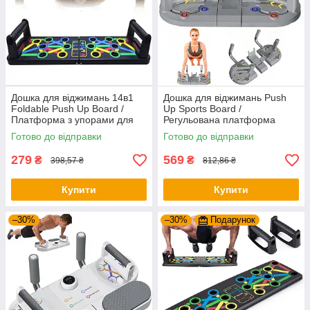
Дошка для віджимань 14в1
Дошка для віджимань Push
Foldable Push Up Board /
Up Sports Board /
Платформа з упорами для
Регульована платформа
віджимань / Тренажер для
тренажер для віджимань /
Готово до відправки
Готово до відправки
віджимання
Упори від підлоги
279
569
₴
₴
398,57 ₴
812,86 ₴
Купити
Купити
–30%
–30%
Подарунок