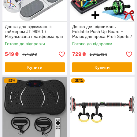
Дошка для віджимань із
Дошка для віджимань
таймером JT-999-1 /
Foldable Push Up Board +
Регульована платформа для
Ролик для преса Profi Sports /
віджимань / Фітнес тренажер
Платформа з упорами
Готово до відправки
Готово до відправки
для преса
549
729
₴
₴
784,29 ₴
1 041,43 ₴
Купити
Купити
–30%
–30%