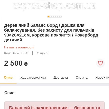
Дерев'яний баланс борд / Дошка для
балансування, без захисту для пальчиків,
93×28×21см, коркове покриття / Рокерборд
дитячий
Немає в наявності
Код: 345705349
Роздріб
2 500
₴
Опис
Характеристики
Доставка
Оплата
Умови п
Опис
Балансуй із задоволенням — безпечно та