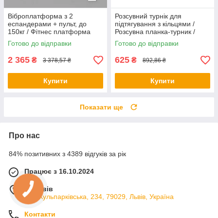
Віброплатформа з 2
Розсувний турнік для
еспандерами + пульт, до
підтягування з кільцями /
150кг / Фітнес платформа
Розсувна планка-турник /
для вправ на все тіло
Турнік у дверний отвір
Готово до відправки
Готово до відправки
2 365
625
₴
₴
3 378,57 ₴
892,86 ₴
Купити
Купити
Показати ще
Про нас
84% позитивних з 4389 відгуків за рік
Працює з 16.10.2024
м. Львів
вул. Кульпарківська, 234, 79029, Львів, Україна
Контакти