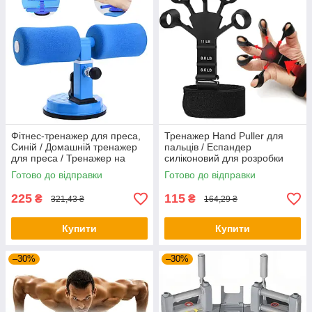
Фітнес-тренажер для преса,
Тренажер Hand Puller для
Синій / Домашній тренажер
пальців / Еспандер
для преса / Тренажер на
силіконовий для розробки
присосках
пальців руки
Готово до відправки
Готово до відправки
225
115
₴
₴
321,43 ₴
164,29 ₴
Купити
Купити
–30%
–30%