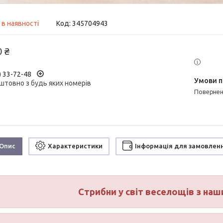
 в наявності
Код:
345704943
0 ₴
) 33-72-48
штовно з будь яких номерів
поверне
Опис
Характеристики
Інформація для замовлен
Стрибни у світ веселощів з на