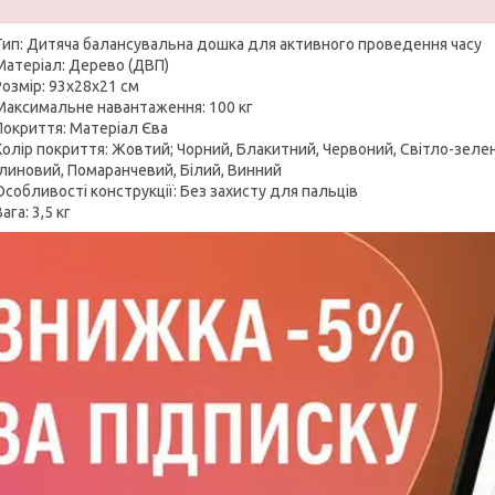
Тип: Дитяча балансувальна дошка для активного проведення часу
Матеріал: Дерево (ДВП)
Розмір: 93х28х21 см
Максимальне навантаження: 100 кг
Покриття: Матеріал Єва
Колір покриття: Жовтий; Чорний, Блакитний, Червоний, Світло-зеле
линовий, Помаранчевий, Білий, Винний
Особливості конструкції: Без захисту для пальців
ага: 3,5 кг