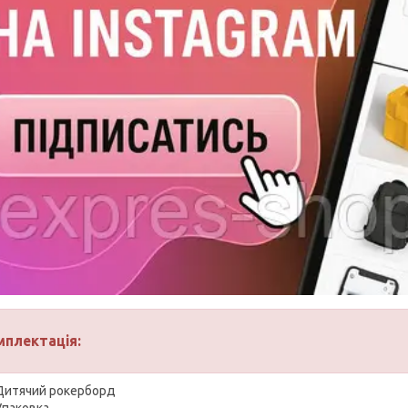
мплектація:
Дитячий рокерборд
Упаковка