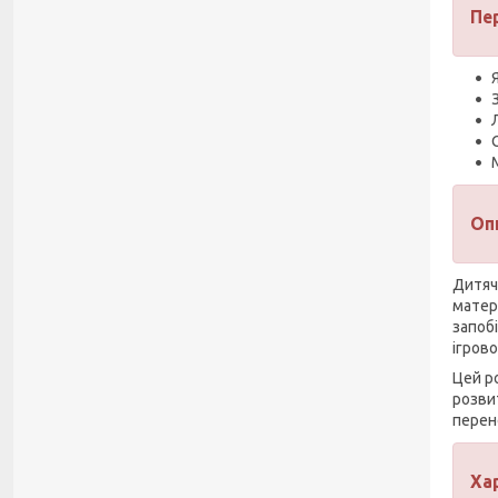
Пе
Оп
Дитяч
матері
запоб
ігров
Цей р
розви
перен
Ха