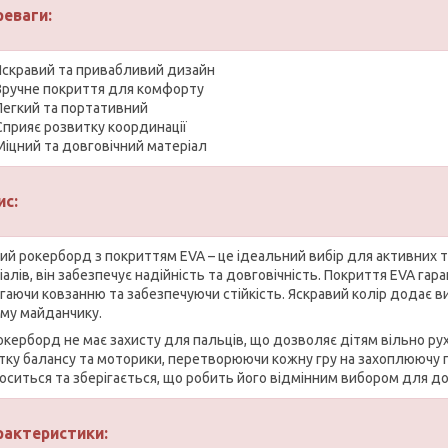
реваги:
Яскравий та привабливий дизайн
Зручне покриття для комфорту
Легкий та портативний
Сприяє розвитку координації
Міцний та довговічний матеріал
ис:
ий рокерборд з покриттям EVA – це ідеальний вибір для активних та
алів, він забезпечує надійність та довговічність. Покриття EVA гар
ігаючи ковзанню та забезпечуючи стійкість. Яскравий колір додає в
ому майданчику.
окерборд не має захисту для пальців, що дозволяє дітям вільно рух
тку балансу та моторики, перетворюючи кожну гру на захоплюючу пр
оситься та зберігається, що робить його відмінним вибором для до
рактеристики: