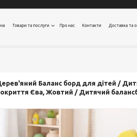
вна
Товари та послуги
Про нас
Контакти
Доставка та 
ерев'яний Баланс борд для дітей / Дит
окриття Єва, Жовтий / Дитячий баланс