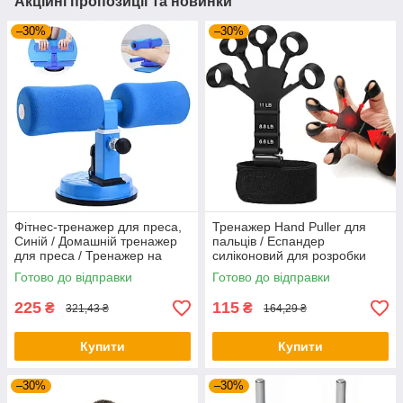
Акційні пропозиції та новинки
–30%
–30%
Фітнес-тренажер для преса,
Тренажер Hand Puller для
Синій / Домашній тренажер
пальців / Еспандер
для преса / Тренажер на
силіконовий для розробки
присосках
пальців руки
Готово до відправки
Готово до відправки
225
115
₴
₴
321,43 ₴
164,29 ₴
Купити
Купити
–30%
–30%