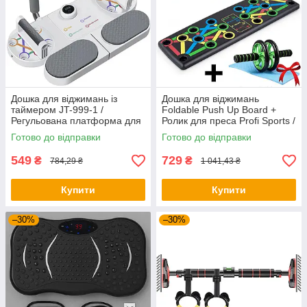
Дошка для віджимань із
Дошка для віджимань
таймером JT-999-1 /
Foldable Push Up Board +
Регульована платформа для
Ролик для преса Profi Sports /
віджимань / Фітнес тренажер
Платформа з упорами
Готово до відправки
Готово до відправки
для преса
549
729
₴
₴
784,29 ₴
1 041,43 ₴
Купити
Купити
–30%
–30%