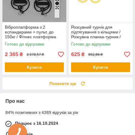
Віброплатформа з 2
Розсувний турнік для
еспандерами + пульт, до
підтягування з кільцями /
150кг / Фітнес платформа
Розсувна планка-турник /
для вправ на все тіло
Турнік у дверний отвір
Готово до відправки
Готово до відправки
2 365
625
₴
₴
3 378,57 ₴
892,86 ₴
Купити
Купити
Показати ще
Про нас
84% позитивних з 4389 відгуків за рік
Працює з 16.10.2024
м. Львів