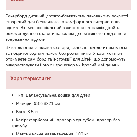
Рокерборд дитячий у жовто-блакитному лакованому покритті
створений для безпечного та комфортного використання
вдома. Він має спеціальний захист для пальчиків дітей та
рекомендується ставити на килим для м’якішого гойдання й
збереження підлоги.
Виготовлений із якісної фанери, склеєної екологічним клеєм
та покритої водним лаком без розчинників. У комплекті ви
отримаєте сам борд та інструкції для дітей, що допоможуть
використовувати його як тренажер чи ігровий майданчик.
Характеристики:
Тип: Балансувальна дошка для дітей
Розміри: 93×28×21 см
Вага: 3.5 кг
Колір: фарбований прапор з тризубом, прапор без
тризубу
Максимальне навантаження: 100 кг