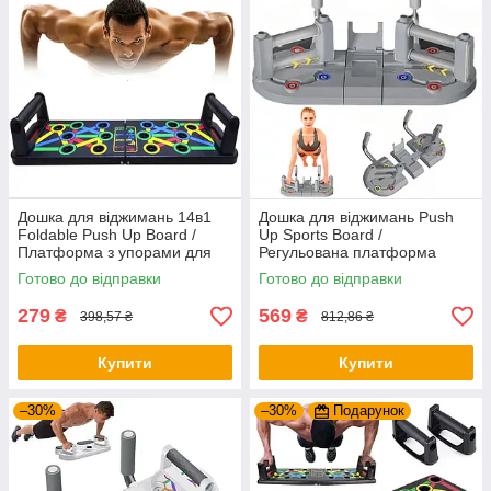
Дошка для віджимань 14в1
Дошка для віджимань Push
Foldable Push Up Board /
Up Sports Board /
Платформа з упорами для
Регульована платформа
віджимань / Тренажер для
тренажер для віджимань /
Готово до відправки
Готово до відправки
віджимання
Упори від підлоги
279
569
₴
₴
398,57 ₴
812,86 ₴
Купити
Купити
–30%
–30%
Подарунок