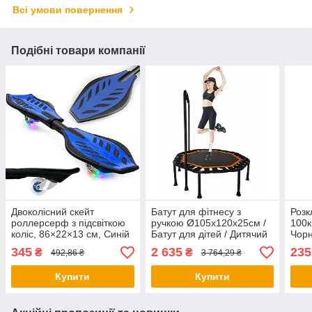
Всі умови повернення
Подібні товари компанії
Двоколісний скейт
Батут для фітнесу з
Розк
роллерсерф з підсвіткою
ручкою Ø105х120х25см /
100к
коліс, 86×22×13 см, Синій
Батут для дітей / Дитячий
Чорн
/ Скейтборд складний /
батут з поручнем / Фітнес
Стіл
345
2 635
235
₴
₴
492,86 ₴
3 764,29 ₴
Двоколісний роллерсерф /
батут / Батут з тримачем
Тури
Роллерсерф
Скла
Купити
Купити