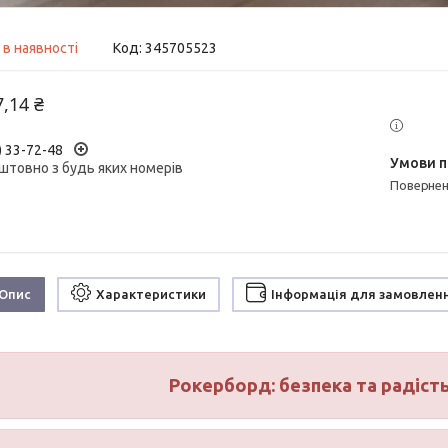
 в наявності
Код:
345705523
7,14 ₴
) 33-72-48
штовно з будь яких номерів
поверне
Опис
Характеристики
Інформація для замовлен
Рокерборд: безпека та радість