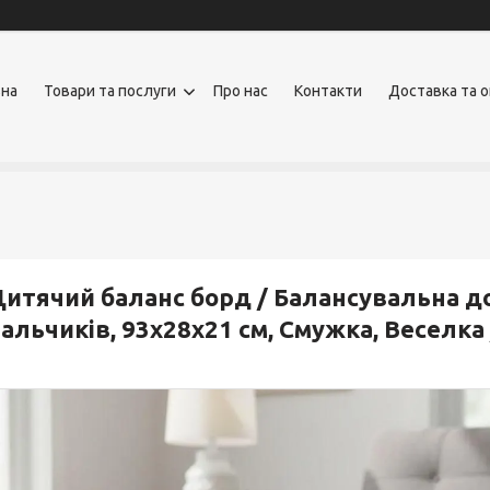
вна
Товари та послуги
Про нас
Контакти
Доставка та 
итячий баланс борд / Балансувальна до
альчиків, 93х28х21 см, Смужка, Веселк