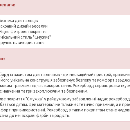
реваги:
Безпека для пальців
Яскравий дизайн веселки
Міцне фетрове покриття
Унікальний стиль "Смужка"
Зручність використання
ис:
орд із захистом для пальчиків - це інноваційний пристрій, признач
. Його унікальна конструкція забезпечує безпеку та комфорт завдяки
ковим травмам під час використання. Рокерборд сприяє розвитку мо
с навчання та гри захоплюючим та безпечним.
ве покриття "Смужка" у райдужному забарвленні надає рокерборду 
бається дітям. Цей матеріал не тільки естетично приємний, а й пр
мфорт при використанні. Рокерборд з таким покриттям стане чудови
ячи до неї яскраві фарби та радість.