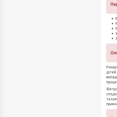
Пе
Оп
Рокерб
дітей
випад
проце
Фетро
сподо
та ко
принос