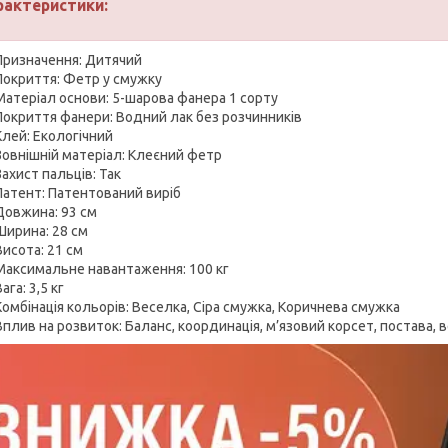
рактеристики:
Призначення: Дитячий
Покриття: Фетр у смужку
Матеріал основи: 5-шарова фанера 1 сорту
Покриття фанери: Водний лак без розчинників
Клей: Екологічний
Зовнішній матеріал: Клеєний фетр
Захист пальців: Так
Патент: Патентований виріб
Довжина: 93 см
Ширина: 28 см
Висота: 21 см
Максимальне навантаження: 100 кг
ага: 3,5 кг
Комбінація кольорів: Веселка, Сіра смужка, Коричнева смужка
Вплив на розвиток: Баланс, координація, м’язовий корсет, постава,