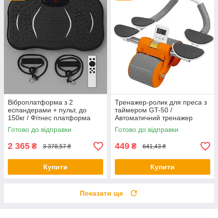
Віброплатформа з 2
Тренажер-ролик для преса з
еспандерами + пульт, до
таймером GT-50 /
150кг / Фітнес платформа
Автоматичний тренажер
для вправ на все тіло
колесо / Тренажер для преса
Готово до відправки
Готово до відправки
2 365
449
₴
₴
3 378,57 ₴
641,43 ₴
Купити
Купити
Показати ще