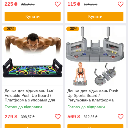
225
115
₴
₴
321,43 ₴
164,29 ₴
Купити
Купити
–30%
–30%
Дошка для віджимань 14в1
Дошка для віджимань Push
Foldable Push Up Board /
Up Sports Board /
Платформа з упорами для
Регульована платформа
віджимань / Тренажер для
тренажер для віджимань /
Готово до відправки
Готово до відправки
віджимання
Упори від підлоги
279
569
₴
₴
398,57 ₴
812,86 ₴