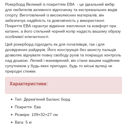
Рокерборд Великий із покриттям ЕВА - це ідеальний вибір
для любителів активного відпочинку та екстремальних видів
спорту. Виготовлений із високоякісних матеріалів, він
забезпечує надійність та довговічність у використанні.
Покриття ЕВА гарантує відмінне зчеплення та комфорт при
катанні, а його стильний чорний колір надасть вашому образу
особливої елегантності.
Цей рокерборд підходить як для початківців, так і для
досвідчених райдерів. Його конструкція без захисту пальців
дозволяє відчувати повну свободу рухів та покращує контроль
над дошкою. Легкий і маневрений, він стане вашим надійним
супутником у будь-яких пригодах, будь то міські вулиці чи
природні стежки.
Характеристики:
Тип: Дерев'яний Баланс борд
Покриття: Ева
Розміри: 109×32×27 см
Вага: 5 кг