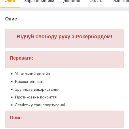
Опис
Характеристики
Доставка
Оплата
Умови п
Опис
Відчуй свободу руху з Рокербордом!
Переваги:
Унікальний дизайн
Висока міцність
Зручність використання
Протиковзне покриття
Легкість у транспортуванні
Опис: