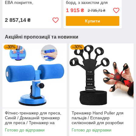
ЕВА покриття,
борд, з захистом для
93×28×21см / Рокерборд з
пальчиків, до 100кг,
1 915
₴
2 735,71 ₴
захистом для пальців
93×28×21см / Рокерборд
дитячий
2 857,14
₴
Купити
Акційні пропозиції та новинки
–30%
–30%
Фітнес-тренажер для преса,
Тренажер Hand Puller для
Синій / Домашній тренажер
пальців / Еспандер
для преса / Тренажер на
силіконовий для розробки
присосках
пальців руки
Готово до відправки
Готово до відправки