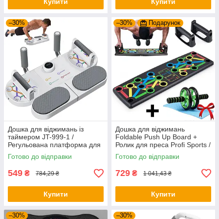
Купити
Купити
–30%
–30%
Подарунок
Дошка для віджимань із
Дошка для віджимань
таймером JT-999-1 /
Foldable Push Up Board +
Регульована платформа для
Ролик для преса Profi Sports /
віджимань / Фітнес тренажер
Платформа з упорами
Готово до відправки
Готово до відправки
для преса
549
729
₴
₴
784,29 ₴
1 041,43 ₴
Купити
Купити
–30%
–30%