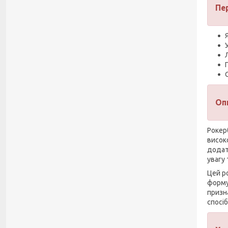
Пе
Оп
Рокер
висок
додат
увагу
Цей р
форму
призн
спосі