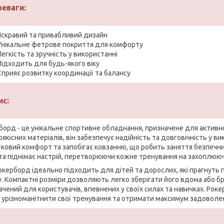
реваги:
Яскравий та привабливий дизайн
Унікальне фетрове покриття для комфорту
Легкість та зручність у використанні
Підходить для будь-якого віку
Сприяє розвитку координації та балансу
ис:
борд - це унікальне спортивне обладнання, призначене для активно
оякісних матеріалів, він забезпечує надійність та довговічність у 
ковий комфорт та запобігає ковзанню, що робить заняття безпечни
 та піднімає настрій, перетворюючи кожне тренування на захоплюю
окерборд ідеально підходить для дітей та дорослих, які прагнуть 
. Компактні розміри дозволяють легко зберігати його вдома або бра
ачений для користувачів, впевнених у своїх силах та навичках. Рок
б урізноманітнити свої тренування та отримати максимум задоволен