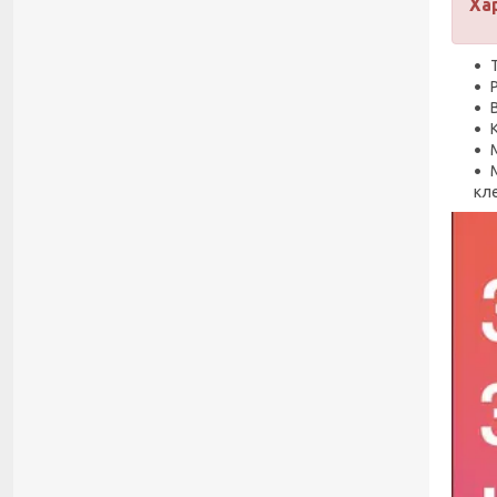
Ха
В
кл