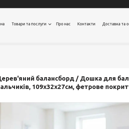
вна
Товари та послуги
Про нас
Контакти
Доставка та 
ерев'яний балансборд / Дошка для бала
альчиків, 109х32х27см, фетрове покрит