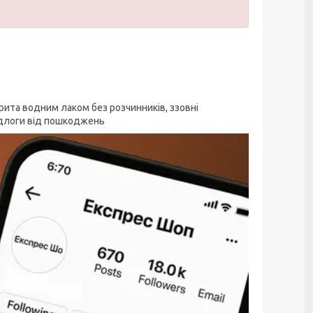
рита водним лаком без розчинників, ззовні
ідлоги від пошкоджень