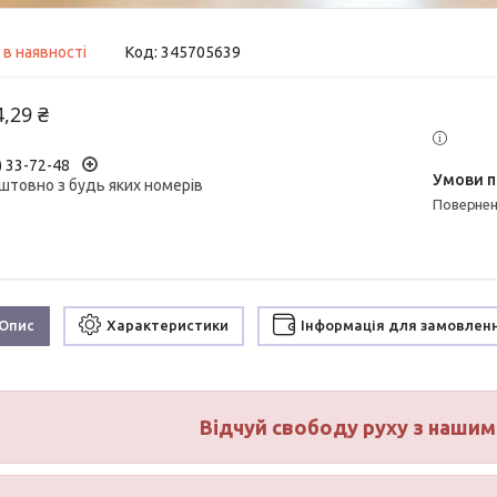
 в наявності
Код:
345705639
4,29 ₴
) 33-72-48
штовно з будь яких номерів
поверне
Опис
Характеристики
Інформація для замовлен
Відчуй свободу руху з наши