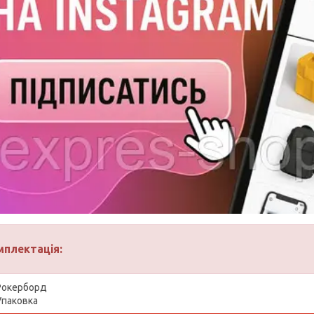
мплектація:
Рокерборд
Упаковка