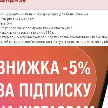
рактеристики:
Тип: Дерев'яний баланс борд / Дошка для балансування
Розміри: 109х32х27 см
ага: 5 кг
Колір: веселка, сіра смужка, коричнева смужка
Максимальне навантаження: 150 кг
Матеріали: 5-шарова фанера 1 сорту клеєна екологічним клеєм і пок
еєний фетр для пом'якшення контакту з підлогою та для захисту п