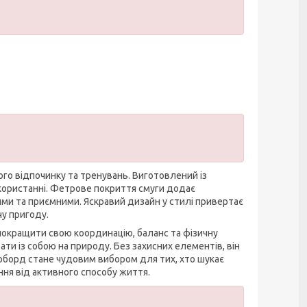
го відпочинку та тренувань. Виготовлений із
використанні. Фетрове покриття смуги додає
ми та приємними. Яскравий дизайн у стилі привертає
чу пригоду.
покращити свою координацію, баланс та фізичну
ти із собою на природу. Без захисних елементів, він
ерборд стане чудовим вибором для тих, хто шукає
ня від активного способу життя.