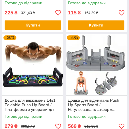
присосках
пальців руки
Готово до відправки
Готово до відправки
225
115
₴
₴
321,43 ₴
164,29 ₴
Купити
Купити
–30%
–30%
Дошка для віджимань 14в1
Дошка для віджимань Push
Foldable Push Up Board /
Up Sports Board /
Платформа з упорами для
Регульована платформа
віджимань / Тренажер для
тренажер для віджимань /
Готово до відправки
Готово до відправки
віджимання
Упори від підлоги
279
569
₴
₴
398,57 ₴
812,86 ₴