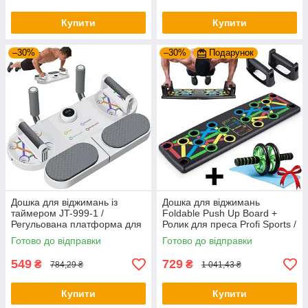
Купити
Купити
–30%
–30%
Подарунок
Дошка для віджимань із
Дошка для віджимань
таймером JT-999-1 /
Foldable Push Up Board +
Регульована платформа для
Ролик для преса Profi Sports /
віджимань / Фітнес тренажер
Платформа з упорами
Готово до відправки
Готово до відправки
для преса
549
729
₴
₴
784,29 ₴
1 041,43 ₴
Купити
Купити