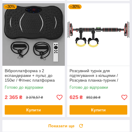
–30%
–30%
Віброплатформа з 2
Розсувний турнік для
еспандерами + пульт, до
підтягування з кільцями /
150кг / Фітнес платформа
Розсувна планка-турник /
для вправ на все тіло
Турнік у дверний отвір
Готово до відправки
Готово до відправки
2 365
625
₴
₴
3 378,57 ₴
892,86 ₴
Купити
Купити
Показати ще