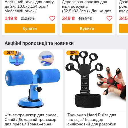
Настінний гачок для одягу,
Дерев'явна лопатка для
Двок
до 2кг, 10.5х6.1х4.5см /
піци розсувна
ролл
Меблевий гачок /
(52,5×32,5см) / Дошка для
колі
Одинарний гачок для
піци / Дошка-підставка під
/ Ск
149
349
345
₴
₴
212,86 ₴
498,57 ₴
ключів
піцу
Двок
Рол
Купити
Купити
Акційні пропозиції та новинки
–30%
–30%
Фітнес-тренажер для преса,
Тренажер Hand Puller для
Синій / Домашній тренажер
пальців / Еспандер
для преса / Тренажер на
силіконовий для розробки