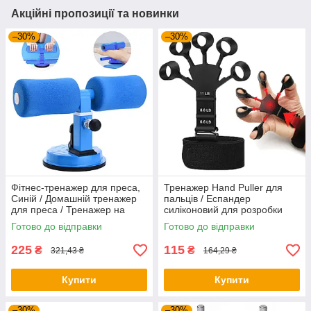
Акційні пропозиції та новинки
–30%
–30%
Фітнес-тренажер для преса,
Тренажер Hand Puller для
Синій / Домашній тренажер
пальців / Еспандер
для преса / Тренажер на
силіконовий для розробки
присосках
пальців руки
Готово до відправки
Готово до відправки
225
115
₴
₴
321,43 ₴
164,29 ₴
Купити
Купити
–30%
–30%