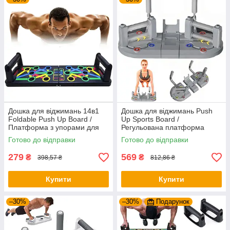
Дошка для віджимань 14в1
Дошка для віджимань Push
Foldable Push Up Board /
Up Sports Board /
Платформа з упорами для
Регульована платформа
віджимань / Тренажер для
тренажер для віджимань /
Готово до відправки
Готово до відправки
віджимання
Упори від підлоги
279
569
₴
₴
398,57 ₴
812,86 ₴
Купити
Купити
–30%
–30%
Подарунок