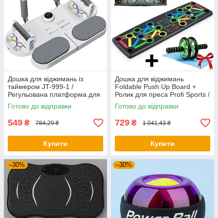
Дошка для віджимань із
Дошка для віджимань
таймером JT-999-1 /
Foldable Push Up Board +
Регульована платформа для
Ролик для преса Profi Sports /
віджимань / Фітнес тренажер
Платформа з упорами
Готово до відправки
Готово до відправки
для преса
549
729
₴
₴
784,29 ₴
1 041,43 ₴
Купити
Купити
–30%
–30%