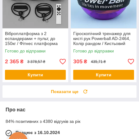
Віброплатформа з 2
Гіроскопічний тренажер для
еспандерами + пульт, до
кисті рук Powerball AD-2464,
150кг / Фітнес платформа
Колір рандом / Кистьовий
для вправ на все тіло
еспандер / Гіроскопічний
Готово до відправки
Готово до відправки
еспандер
2 365
305
₴
₴
3 378,57 ₴
435,71 ₴
Купити
Купити
Показати ще
Про нас
84% позитивних з 4380 відгуків за рік
Працює з 16.10.2024