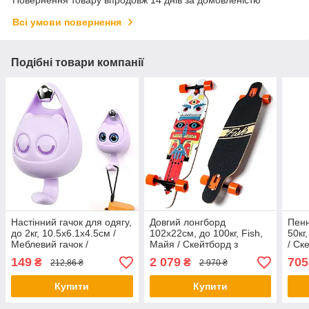
Повернення товару впродовж 14 днів за домовленістю
Всі умови повернення
Подібні товари компанії
Настінний гачок для одягу,
Довгий лонгборд
Пенн
до 2кг, 10.5х6.1х4.5см /
102х22см, до 100кг, Fish,
50кг
Меблевий гачок /
Майя / Скейтборд з
/ Ск
Одинарний гачок для
дерев'яною декою /
Скей
149
2 079
705
₴
₴
212,86 ₴
2 970 ₴
ключів
Дитячий скейт
Купити
Купити