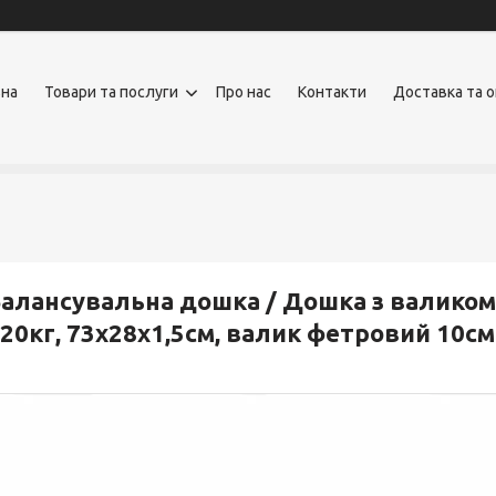
вна
Товари та послуги
Про нас
Контакти
Доставка та 
алансувальна дошка / Дошка з валиком 
20кг, 73х28х1,5см, валик фетровий 10с