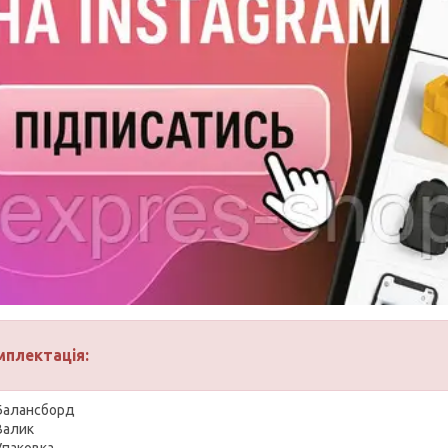
мплектація:
Балансборд
Валик
Упаковка