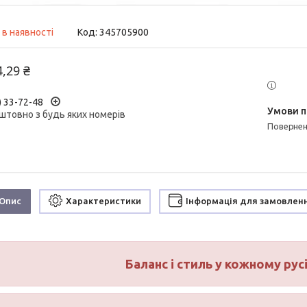
 в наявності
Код:
345705900
4,29 ₴
) 33-72-48
штовно з будь яких номерів
поверне
Опис
Характеристики
Інформація для замовлен
Баланс і стиль у кожному рус