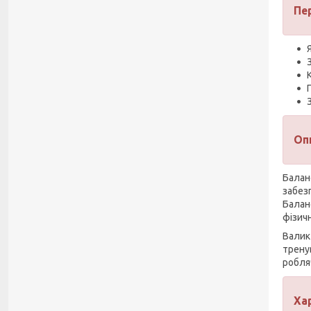
Пе
Оп
Балан
забез
Балан
фізич
Валик
трену
робля
Ха