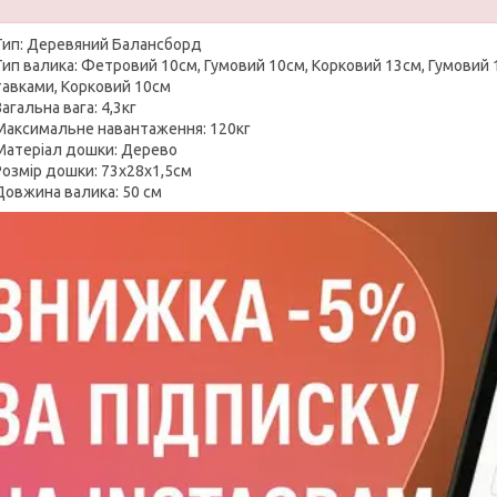
Тип: Деревяний Балансборд
Тип валика: Фетровий 10см, Гумовий 10см, Корковий 13см, Гумовий 
тавками, Корковий 10см
Загальна вага: 4,3кг
Максимальне навантаження: 120кг
Матеріал дошки: Дерево
Розмір дошки: 73х28х1,5см
Довжина валика: 50 см