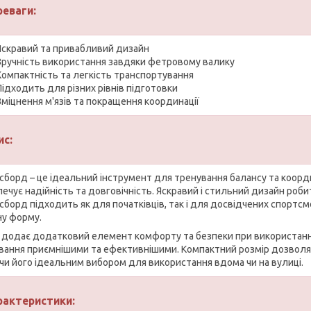
реваги:
Яскравий та привабливий дизайн
Зручність використання завдяки фетровому валику
Компактність та легкість транспортування
Підходить для різних рівнів підготовки
Зміцнення м'язів та покращення координації
ис:
сборд – це ідеальний інструмент для тренування балансу та координ
печує надійність та довговічність. Яскравий і стильний дизайн роби
сборд підходить як для початківців, так і для досвідчених спортс
ну форму.
 додає додатковий елемент комфорту та безпеки при використанні. 
вання приємнішими та ефективнішими. Компактний розмір дозволяє
чи його ідеальним вибором для використання вдома чи на вулиці.
рактеристики: