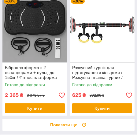
–30%
–30%
Віброплатформа з 2
Розсувний турнік для
еспандерами + пульт, до
підтягування з кільцями /
150кг / Фітнес платформа
Розсувна планка-турник /
для вправ на все тіло
Турнік у дверний отвір
Готово до відправки
Готово до відправки
2 365
625
₴
₴
3 378,57 ₴
892,86 ₴
Купити
Купити
Показати ще