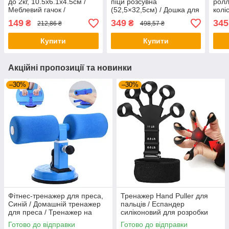
до 2кг, 10.5х6.1х4.5см /
піци розсувна
ролл
Меблевий гачок /
(52,5×32,5см) / Дошка для
колі
Одинарний гачок для
піци / Дошка-підставка під
/ Ск
149
349
345
₴
₴
212,86 ₴
498,57 ₴
ключів
піцу
Двок
Рол
Купити
Купити
Акційні пропозиції та новинки
–30%
–30%
Фітнес-тренажер для преса,
Тренажер Hand Puller для
Синій / Домашній тренажер
пальців / Еспандер
для преса / Тренажер на
силіконовий для розробки
присосках
пальців руки
Готово до відправки
Готово до відправки