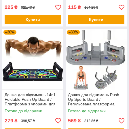
225
115
₴
₴
321,43 ₴
164,29 ₴
Купити
Купити
–30%
–30%
Дошка для віджимань 14в1
Дошка для віджимань Push
Foldable Push Up Board /
Up Sports Board /
Платформа з упорами для
Регульована платформа
віджимань / Тренажер для
тренажер для віджимань /
Готово до відправки
Готово до відправки
віджимання
Упори від підлоги
279
569
₴
₴
398,57 ₴
812,86 ₴