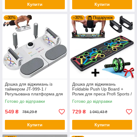
Купити
Купити
–30%
–30%
Подарунок
Дошка для віджимань із
Дошка для віджимань
таймером JT-999-1 /
Foldable Push Up Board +
Регульована платформа для
Ролик для преса Profi Sports /
віджимань / Фітнес тренажер
Платформа з упорами
Готово до відправки
Готово до відправки
для преса
549
729
₴
₴
784,29 ₴
1 041,43 ₴
Купити
Купити