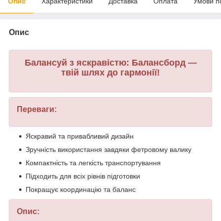
Опис
Характеристики
Доставка
Оплата
Умови п
Опис
Балансуй з яскравістю: Балансборд —
твій шлях до гармонії!
Переваги:
Яскравий та привабливий дизайн
Зручність використання завдяки фетровому валику
Компактність та легкість транспортування
Підходить для всіх рівнів підготовки
Покращує координацію та баланс
Опис: