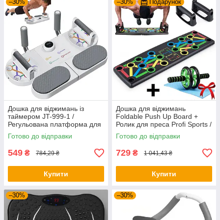
–30%
–30%
Подарунок
Дошка для віджимань із
Дошка для віджимань
таймером JT-999-1 /
Foldable Push Up Board +
Регульована платформа для
Ролик для преса Profi Sports /
віджимань / Фітнес тренажер
Платформа з упорами
Готово до відправки
Готово до відправки
для преса
549
729
₴
₴
784,29 ₴
1 041,43 ₴
Купити
Купити
–30%
–30%