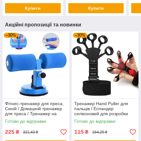
Купити
Купити
Акційні пропозиції та новинки
–30%
–30%
Фітнес-тренажер для преса,
Тренажер Hand Puller для
Синій / Домашній тренажер
пальців / Еспандер
для преса / Тренажер на
силіконовий для розробки
присосках
пальців руки
Готово до відправки
Готово до відправки
225
115
₴
₴
321,43 ₴
164,29 ₴