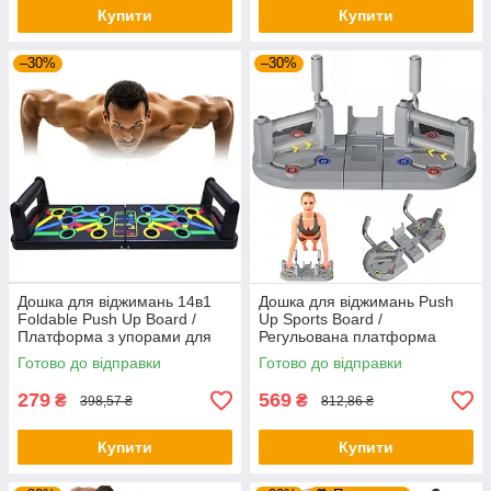
Купити
Купити
–30%
–30%
Дошка для віджимань 14в1
Дошка для віджимань Push
Foldable Push Up Board /
Up Sports Board /
Платформа з упорами для
Регульована платформа
віджимань / Тренажер для
тренажер для віджимань /
Готово до відправки
Готово до відправки
віджимання
Упори від підлоги
279
569
₴
₴
398,57 ₴
812,86 ₴
Купити
Купити