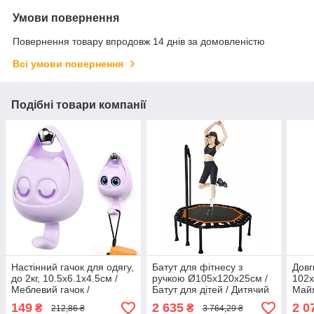
Умови повернення
Повернення товару впродовж 14 днів за домовленістю
Всі умови повернення
Подібні товари компанії
Настінний гачок для одягу,
Батут для фітнесу з
Довг
до 2кг, 10.5х6.1х4.5см /
ручкою Ø105х120х25см /
102х
Меблевий гачок /
Батут для дітей / Дитячий
Майя
Одинарний гачок для
батут з поручнем / Фітнес
дере
149
2 635
2 0
₴
₴
212,86 ₴
3 764,29 ₴
ключів
батут / Батут з тримачем
Дитя