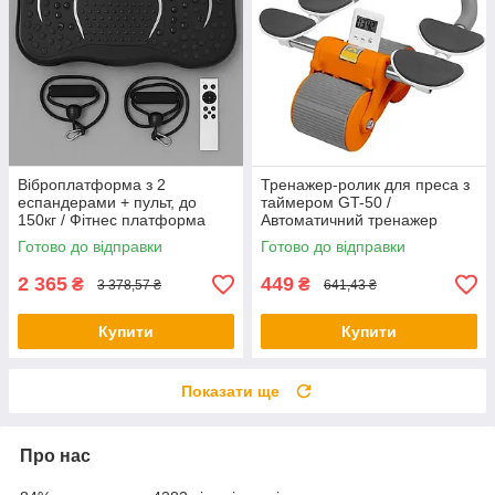
Віброплатформа з 2
Тренажер-ролик для преса з
еспандерами + пульт, до
таймером GT-50 /
150кг / Фітнес платформа
Автоматичний тренажер
для вправ на все тіло
колесо / Тренажер для преса
Готово до відправки
Готово до відправки
2 365
449
₴
₴
3 378,57 ₴
641,43 ₴
Купити
Купити
Показати ще
Про нас