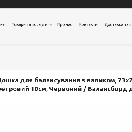
вна
Товари та послуги
Про нас
Контакти
Доставка та 
ошка для балансування з валиком, 73х2
етровий 10см, Червоний / Балансборд 