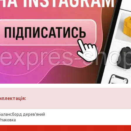
мплектація:
Балансборд дерев'яний
Упаковка