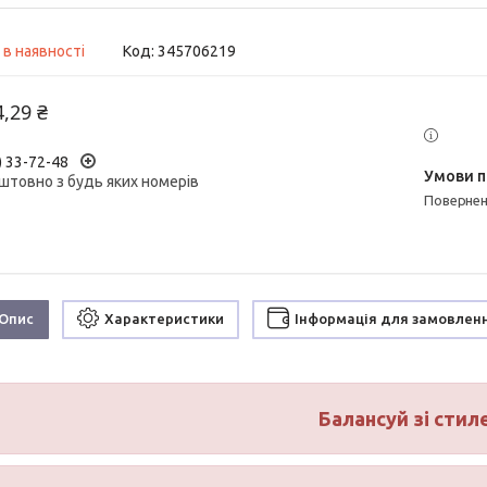
 в наявності
Код:
345706219
4,29 ₴
) 33-72-48
штовно з будь яких номерів
поверне
Опис
Характеристики
Інформація для замовлен
Балансуй зі стил