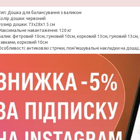
Тип: Дошка для балансування з валиком
Колір дошки: червоний
Розмір дошки: 73х28х1.5 см
Максимальне навантаження: 120 кг
Валик: фетровий 10см, гумовий 10см, корковий 13см, гумовий 13см,
тавками, корковий 10см
Особливості: антиковзкі стрічки, пом'якшувальні накладки на дошц