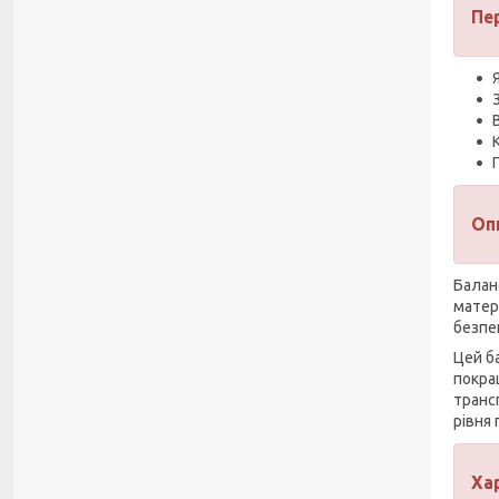
Пе
Оп
Балан
матері
безпек
Цей ба
покра
транс
рівня
Ха