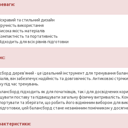
реваги:
Яскравий та стильний дизайн
Зручність використання
Висока якість матеріалів
Компактність та портативність
Підходить для всіх рівнів підготовки
ис:
сборд дерев'яний - це ідеальний інструмент для тренування баланс
алів, він забезпечує надійність та довговічність. Антиковзкі стріч
у під час тренувань.
лансборд підходить як для початківців, так і для досвідчених кори
щувати поставу та підвищувати загальну фізичну витривалість. Ко
портувати та зберігати, що робить його відмінним вибором для вик
 підготовки, цей балансборд стане незамінним помічником у досягне
рактеристики: