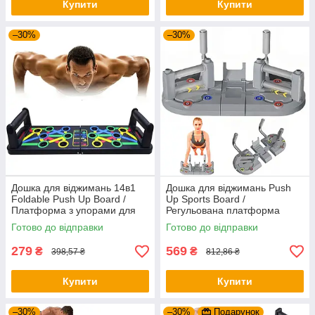
Купити
Купити
–30%
–30%
Дошка для віджимань 14в1
Дошка для віджимань Push
Foldable Push Up Board /
Up Sports Board /
Платформа з упорами для
Регульована платформа
віджимань / Тренажер для
тренажер для віджимань /
Готово до відправки
Готово до відправки
віджимання
Упори від підлоги
279
569
₴
₴
398,57 ₴
812,86 ₴
Купити
Купити
–30%
–30%
Подарунок