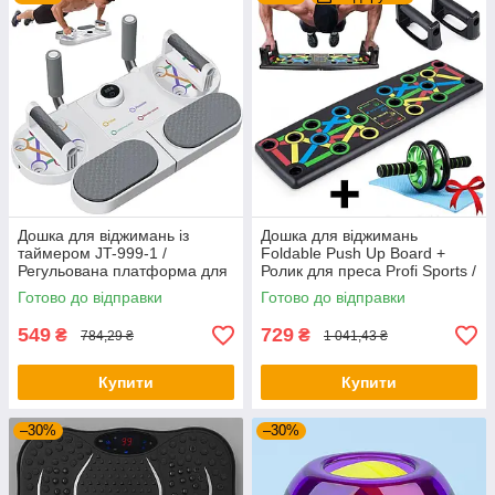
Дошка для віджимань із
Дошка для віджимань
таймером JT-999-1 /
Foldable Push Up Board +
Регульована платформа для
Ролик для преса Profi Sports /
віджимань / Фітнес тренажер
Платформа з упорами
Готово до відправки
Готово до відправки
для преса
549
729
₴
₴
784,29 ₴
1 041,43 ₴
Купити
Купити
–30%
–30%