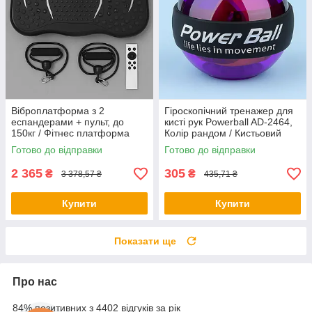
Віброплатформа з 2
Гіроскопічний тренажер для
еспандерами + пульт, до
кисті рук Powerball AD-2464,
150кг / Фітнес платформа
Колір рандом / Кистьовий
для вправ на все тіло
еспандер / Гіроскопічний
Готово до відправки
Готово до відправки
еспандер
2 365
305
₴
₴
3 378,57 ₴
435,71 ₴
Купити
Купити
Показати ще
Про нас
84% позитивних з 4402 відгуків за рік