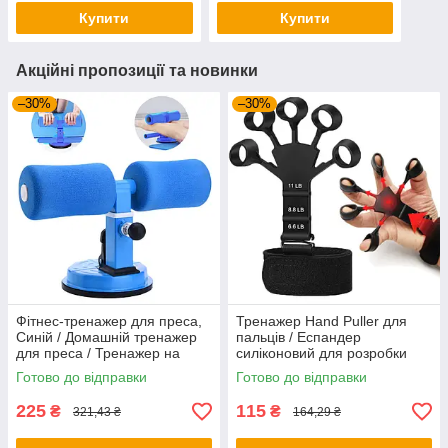
Роллерсерф
дитячий
Купити
Купити
Акційні пропозиції та новинки
–30%
–30%
Фітнес-тренажер для преса,
Тренажер Hand Puller для
Синій / Домашній тренажер
пальців / Еспандер
для преса / Тренажер на
силіконовий для розробки
присосках
пальців руки
Готово до відправки
Готово до відправки
225
115
₴
₴
321,43 ₴
164,29 ₴