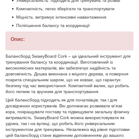
Універсальність: підходить для тренувань та розваг
Компактність: легко зберігати та транспортувати
Міцність: витримує інтенсивні навантаження
Поліпшення балансу та координації
Опис:
Балансборд SwaeyBoard Cork – це ідеальний інструмент для
тренування балансу та координації. Виготовлений із
високоякісних матеріалів, він забезпечує надійність та
довговічність. Дошка виконана з міцного дерева, а поверхня
покрита спеціальним шаром, що не ковзає, що гарантує
безпеку під час використання. Компактний валик, що робить
його легким та зручним для транспортування.
Цей балансборд підходить як для початківців, так і для
досвідчених користувачів. Він допомагає розвивати м'язи
кора, покращувати поставу та підвищувати загальну фізичну
витривалість. SwaeyBoard Cork можна використовувати як
удома, так і на вулиці, що робить його універсальним
інструментом для тренувань. Незалежно від рівня підготовки
цей балансборд стане відмінним доповненням до вашого