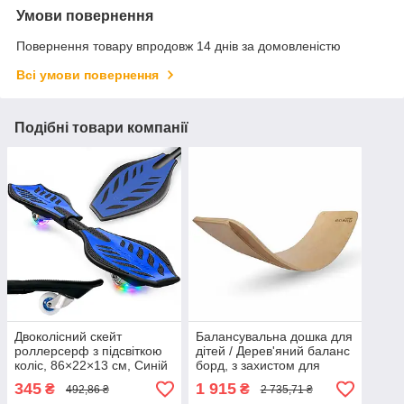
Умови повернення
Повернення товару впродовж 14 днів за домовленістю
Всі умови повернення
Подібні товари компанії
Двоколісний скейт
Балансувальна дошка для
роллерсерф з підсвіткою
дітей / Дерев'яний баланс
коліс, 86×22×13 см, Синій
борд, з захистом для
/ Скейтборд складний /
пальчиків, до 100кг,
345
1 915
₴
₴
492,86 ₴
2 735,71 ₴
Двоколісний роллерсерф /
93×28×21см / Рокерборд