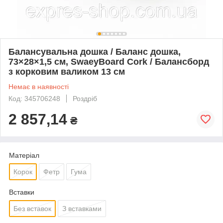
Балансувальна дошка / Баланс дошка,
73×28×1,5 см, SwaeyBoard Cork / Балансборд
з корковим валиком 13 см
Немає в наявності
Код: 345706248
Роздріб
2 857,14
₴
Матеріал
Корок
Фетр
Гума
Вставки
Без вставок
З вставками