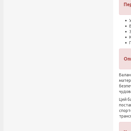
Пе
Оп
Балан
матер
безпе
чудов
Цей б
поста
спорт
транс