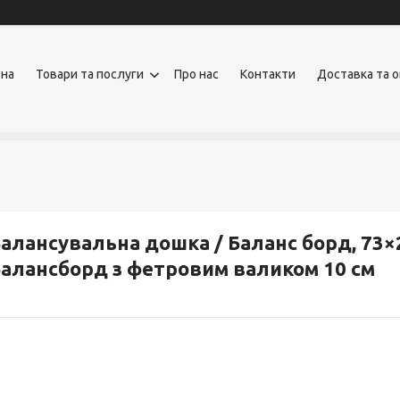
вна
Товари та послуги
Про нас
Контакти
Доставка та 
алансувальна дошка / Баланс борд, 73×2
алансборд з фетровим валиком 10 см