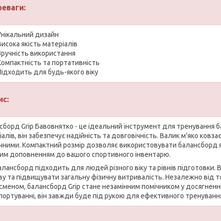
реваги:
Унікальний дизайн
Висока якість матеріалів
Зручність використання
Компактність та портативність
Підходить для будь-якого віку
ис:
сборд Grip Бавовнятко - це ідеальний інструмент для тренування ба
іалів, він забезпечує надійність та довговічність. Валик м'яко ков
чними. Компактний розмір дозволяє використовувати балансборд як 
им доповненням до вашого спортивного інвентарю.
алансборд підходить для людей різного віку та рівнів підготовки. 
ву та підвищувати загальну фізичну витривалість. Незалежно від то
сменом, балансборд Grip стане незамінним помічником у досягненні 
портуванні, він завжди буде під рукою для ефективного тренування 