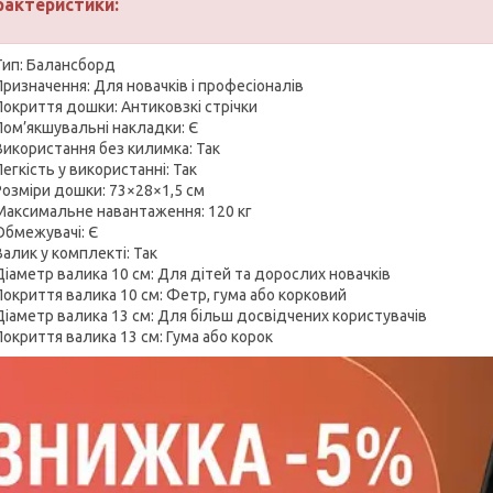
рактеристики:
Тип: Балансборд
Призначення: Для новачків і професіоналів
Покриття дошки: Антиковзкі стрічки
Пом’якшувальні накладки: Є
Використання без килимка: Так
Легкість у використанні: Так
Розміри дошки: 73×28×1,5 см
Максимальне навантаження: 120 кг
Обмежувачі: Є
Валик у комплекті: Так
Діаметр валика 10 см: Для дітей та дорослих новачків
Покриття валика 10 см: Фетр, гума або корковий
Діаметр валика 13 см: Для більш досвідчених користувачів
Покриття валика 13 см: Гума або корок