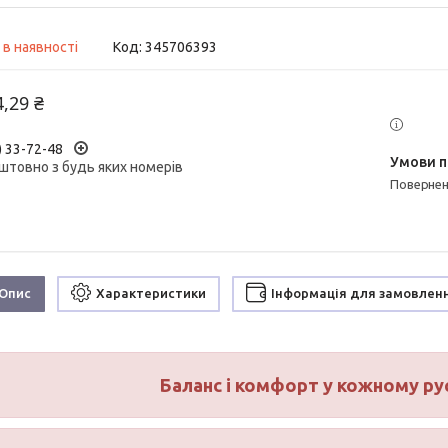
 в наявності
Код:
345706393
4,29 ₴
) 33-72-48
штовно з будь яких номерів
поверне
Опис
Характеристики
Інформація для замовлен
Баланс і комфорт у кожному ру