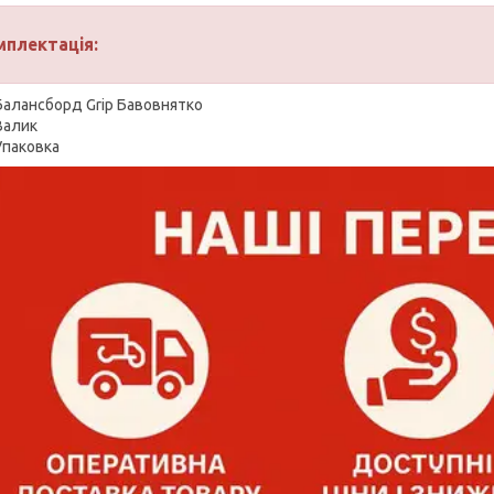
мплектація:
Балансборд Grip Бавовнятко
Валик
Упаковка