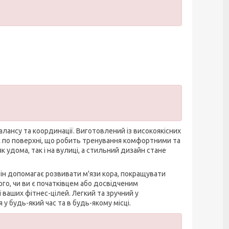
лансу та координації. Виготовлений із високоякісних
зає по поверхні, що робить тренування комфортними та
удома, так і на вулиці, а стильний дизайн стане
Він допомагає розвивати м'язи кора, покращувати
го, чи ви є початківцем або досвідченим
ваших фітнес-цілей. Легкий та зручний у
у будь-який час та в будь-якому місці.