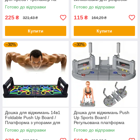
присосках
пальців руки
Готово до відправки
Готово до відправки
225
115
₴
₴
321,43 ₴
164,29 ₴
Купити
Купити
–30%
–30%
Дошка для віджимань 14в1
Дошка для віджимань Push
Foldable Push Up Board /
Up Sports Board /
Платформа з упорами для
Регульована платформа
віджимань / Тренажер для
тренажер для віджимань /
Готово до відправки
Готово до відправки
віджимання
Упори від підлоги