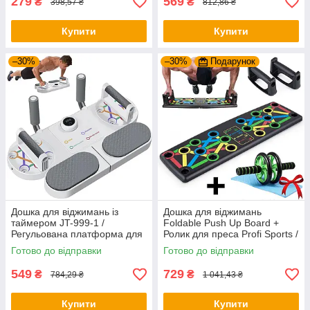
279
569
₴
₴
398,57 ₴
812,86 ₴
Купити
Купити
–30%
–30%
Подарунок
Дошка для віджимань із
Дошка для віджимань
таймером JT-999-1 /
Foldable Push Up Board +
Регульована платформа для
Ролик для преса Profi Sports /
віджимань / Фітнес тренажер
Платформа з упорами
Готово до відправки
Готово до відправки
для преса
549
729
₴
₴
784,29 ₴
1 041,43 ₴
Купити
Купити