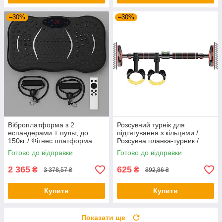
–30%
–30%
Віброплатформа з 2
Розсувний турнік для
еспандерами + пульт, до
підтягування з кільцями /
150кг / Фітнес платформа
Розсувна планка-турник /
для вправ на все тіло
Турнік у дверний отвір
Готово до відправки
Готово до відправки
2 365
625
₴
₴
3 378,57 ₴
892,86 ₴
Купити
Купити
Показати ще