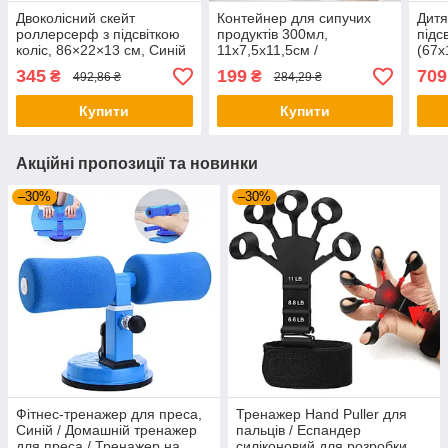
Двоколісний скейт
Контейнер для сипучих
Дитя
роллерсерф з підсвіткою
продуктів 300мл,
підс
коліс, 86×22×13 см, Синій
11х7,5х11,5см /
(67х
/ Скейтборд складний /
Органайзер для спецій /
пенн
345
199
709
₴
₴
492,86 ₴
284,29 ₴
Двоколісний роллерсерф /
Ємність для сипучих
Пенн
Роллерсерф
Купити
Купити
Акційні пропозиції та новинки
–30%
–30%
Фітнес-тренажер для преса,
Тренажер Hand Puller для
Синій / Домашній тренажер
пальців / Еспандер
для преса / Тренажер на
силіконовий для розробки