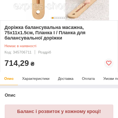
Доріжка балансувальна масажна,
75х11х1.5см, Планка І / Планка для
балансувальної доріжки
Немає в наявності
Код: 345706711
Роздріб
714,29
₴
Опис
Характеристики
Доставка
Оплата
Умови п
Опис
Баланс і розвиток у кожному кроці!