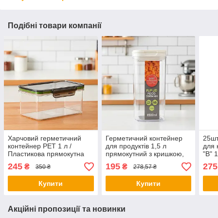
Подібні товари компанії
Харчовий герметичний
Герметичний контейнер
25шт
контейнер PET 1 л /
для продуктів 1,5 л
для 
Пластикова прямокутна
прямокутний з кришкою,
"B" 
ємність з защіпками для
Білий / Харчовий
терм
245
195
275
₴
₴
350 ₴
278,57 ₴
зберігання продуктів в
контейнер / Ємність для
клей
морозилці
зберігання сипучих
Купити
Купити
Акційні пропозиції та новинки