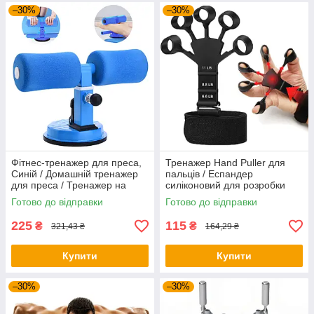
–30%
–30%
Фітнес-тренажер для преса,
Тренажер Hand Puller для
Синій / Домашній тренажер
пальців / Еспандер
для преса / Тренажер на
силіконовий для розробки
присосках
пальців руки
Готово до відправки
Готово до відправки
225
115
₴
₴
321,43 ₴
164,29 ₴
Купити
Купити
–30%
–30%