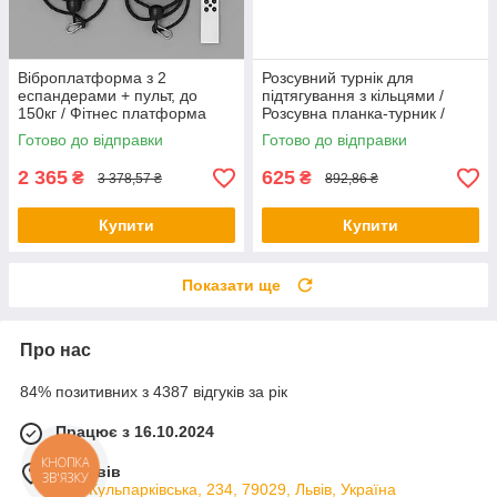
Віброплатформа з 2
Розсувний турнік для
еспандерами + пульт, до
підтягування з кільцями /
150кг / Фітнес платформа
Розсувна планка-турник /
для вправ на все тіло
Турнік у дверний отвір
Готово до відправки
Готово до відправки
2 365
625
₴
₴
3 378,57 ₴
892,86 ₴
Купити
Купити
Показати ще
Про нас
84% позитивних з 4387 відгуків за рік
Працює з 16.10.2024
КНОПКА
м. Львів
ЗВ'ЯЗКУ
вул. Кульпарківська, 234, 79029, Львів, Україна