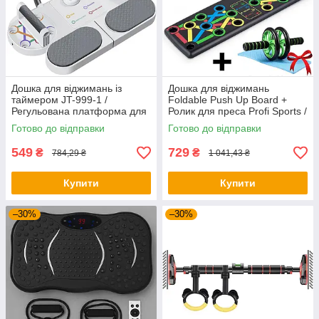
Дошка для віджимань із
Дошка для віджимань
таймером JT-999-1 /
Foldable Push Up Board +
Регульована платформа для
Ролик для преса Profi Sports /
віджимань / Фітнес тренажер
Платформа з упорами
Готово до відправки
Готово до відправки
для преса
549
729
₴
₴
784,29 ₴
1 041,43 ₴
Купити
Купити
–30%
–30%