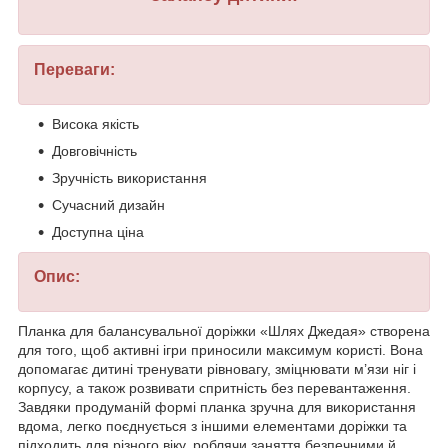
Переваги:
Висока якість
Довговічність
Зручність використання
Сучасний дизайн
Доступна ціна
Опис:
Планка для балансувальної доріжки «Шлях Джедая» створена
для того, щоб активні ігри приносили максимум користі. Вона
допомагає дитині тренувати рівновагу, зміцнювати м’язи ніг і
корпусу, а також розвивати спритність без перевантаження.
Завдяки продуманій формі планка зручна для використання
вдома, легко поєднується з іншими елементами доріжки та
підходить для різного віку, роблячи заняття безпечними й