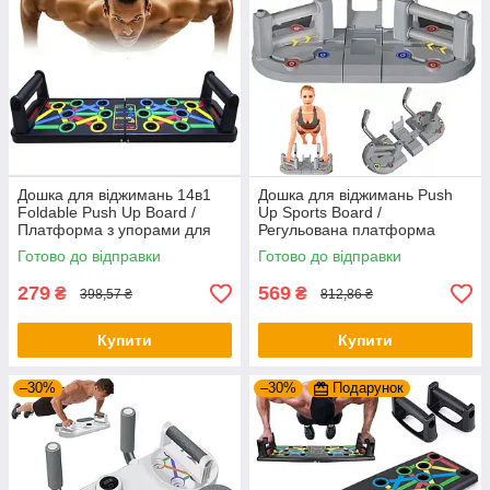
Дошка для віджимань 14в1
Дошка для віджимань Push
Foldable Push Up Board /
Up Sports Board /
Платформа з упорами для
Регульована платформа
віджимань / Тренажер для
тренажер для віджимань /
Готово до відправки
Готово до відправки
віджимання
Упори від підлоги
279
569
₴
₴
398,57 ₴
812,86 ₴
Купити
Купити
–30%
–30%
Подарунок