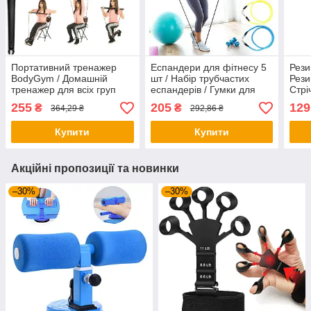
Портативний тренажер
Еспандери для фітнесу 5
Рези
BodyGym / Домашній
шт / Набір трубчастих
Рези
тренажер для всіх груп
еспандерів / Гумки для
Стрі
м'язів
фітнесу
Жовт
255
205
129
₴
₴
364,29 ₴
292,86 ₴
рези
Купити
Купити
Акційні пропозиції та новинки
–30%
–30%