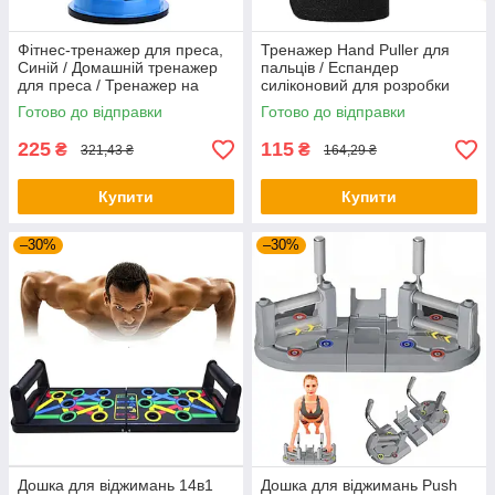
Фітнес-тренажер для преса,
Тренажер Hand Puller для
Синій / Домашній тренажер
пальців / Еспандер
для преса / Тренажер на
силіконовий для розробки
присосках
пальців руки
Готово до відправки
Готово до відправки
225
115
₴
₴
321,43 ₴
164,29 ₴
Купити
Купити
–30%
–30%
Дошка для віджимань 14в1
Дошка для віджимань Push