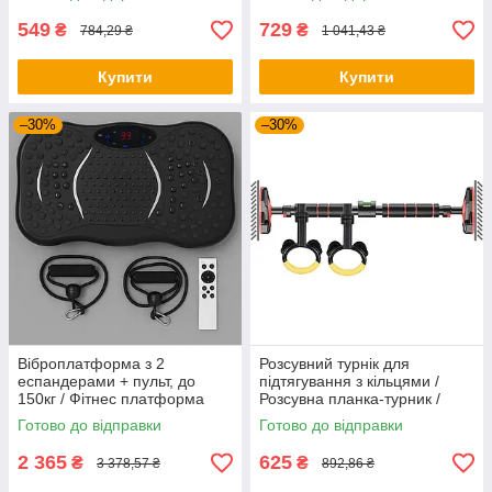
для преса
549
729
₴
₴
784,29 ₴
1 041,43 ₴
Купити
Купити
–30%
–30%
Віброплатформа з 2
Розсувний турнік для
еспандерами + пульт, до
підтягування з кільцями /
150кг / Фітнес платформа
Розсувна планка-турник /
для вправ на все тіло
Турнік у дверний отвір
Готово до відправки
Готово до відправки
2 365
625
₴
₴
3 378,57 ₴
892,86 ₴