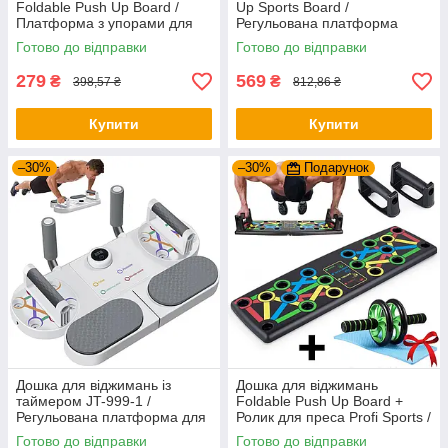
Foldable Push Up Board /
Up Sports Board /
Платформа з упорами для
Регульована платформа
віджимань / Тренажер для
тренажер для віджимань /
Готово до відправки
Готово до відправки
віджимання
Упори від підлоги
279
569
₴
₴
398,57 ₴
812,86 ₴
Купити
Купити
–30%
–30%
Подарунок
Дошка для віджимань із
Дошка для віджимань
таймером JT-999-1 /
Foldable Push Up Board +
Регульована платформа для
Ролик для преса Profi Sports /
віджимань / Фітнес тренажер
Платформа з упорами
Готово до відправки
Готово до відправки