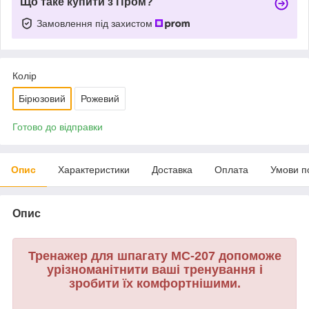
Що таке купити з Пром?
Замовлення під захистом
Колір
Бірюзовий
Рожевий
Готово до відправки
Опис
Характеристики
Доставка
Оплата
Умови п
Опис
Тренажер для шпагату MC-207 допоможе
урізноманітнити ваші тренування і
зробити їх комфортнішими.