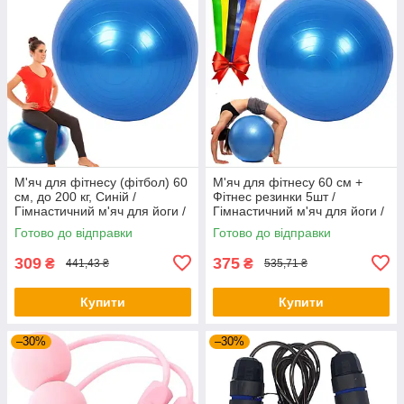
М'яч для фітнесу (фітбол) 60
М'яч для фітнесу 60 см +
см, до 200 кг, Синій /
Фітнес резинки 5шт /
Гімнастичний м'яч для йоги /
Гімнастичний м'яч для йоги /
Фітнес-м'яч для пілатесу
Фітнес-м'яч для пілатесу
Готово до відправки
Готово до відправки
309
375
₴
₴
441,43 ₴
535,71 ₴
Купити
Купити
–30%
–30%