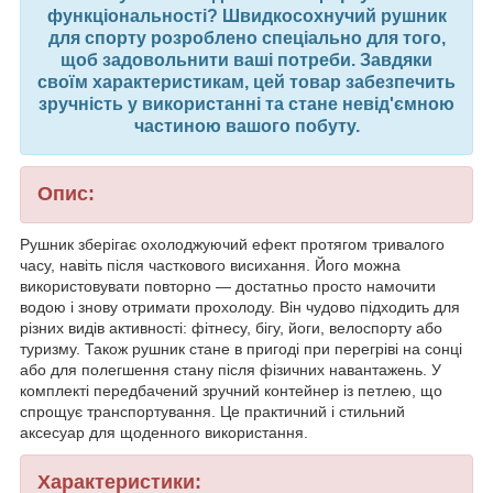
функціональності? Швидкосохнучий рушник
для спорту розроблено спеціально для того,
щоб задовольнити ваші потреби. Завдяки
своїм характеристикам, цей товар забезпечить
зручність у використанні та стане невід'ємною
частиною вашого побуту.
Опис:
Рушник зберігає охолоджуючий ефект протягом тривалого
часу, навіть після часткового висихання. Його можна
використовувати повторно — достатньо просто намочити
водою і знову отримати прохолоду. Він чудово підходить для
різних видів активності: фітнесу, бігу, йоги, велоспорту або
туризму. Також рушник стане в пригоді при перегріві на сонці
або для полегшення стану після фізичних навантажень. У
комплекті передбачений зручний контейнер із петлею, що
спрощує транспортування. Це практичний і стильний
аксесуар для щоденного використання.
Характеристики: