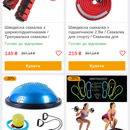
Швидкісна скакалка з
Швидкісна скакалка з
шарикопідшипниками /
підшипником 2,9м / Скакалка
Тренувальна скакалка /
для спорту / Скакалка для
Скакалка для тренувань
тренувань
Готово до відправки
Готово до відправки
145
215
₴
₴
207,14 ₴
307,14 ₴
Купити
Купити
–30%
–30%