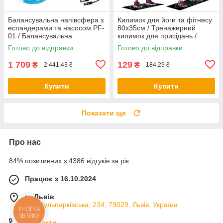
Балансувальна напівсфера з
Килимок для йоги та фітнесу
еспандерами та насосом PF-
80х35см / Тренажерний
01 / Балансувальна
килимок для присідань /
платформа / Фітбол-
Килимок для вправ
Готово до відправки
Готово до відправки
напівсфера
1 709
129
₴
₴
2 441,43 ₴
184,29 ₴
Купити
Купити
Показати ще
Про нас
84% позитивних з 4386 відгуків за рік
Працює з 16.10.2024
м. Львів
вул. Кульпарківська, 234, 79029, Львів, Україна
КНОПКА
ЗВ'ЯЗКУ
Контакти