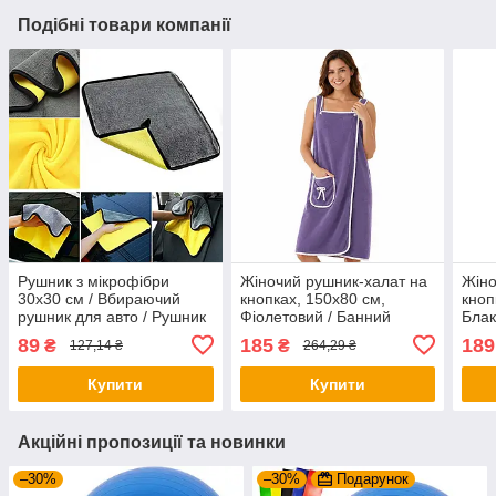
Подібні товари компанії
Рушник з мікрофібри
Жіночий рушник-халат на
Жіно
30х30 см / Вбираючий
кнопках, 150х80 см,
кноп
рушник для авто / Рушник
Фіолетовий / Банний
Блак
для полірування /
халат рушник /
рушн
89
185
189
₴
₴
127,14 ₴
264,29 ₴
Авторушник
Швидкосохнучий халат
хала
для ванної / Халат-рушник
руш
Купити
Купити
Акційні пропозиції та новинки
–30%
–30%
Подарунок