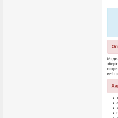
Оп
Модел
збері
покрит
вибор
Ха