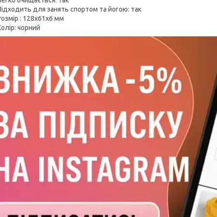
Легко очищається: так
Підходить для занять спортом та йогою: так
Розмір : 128х61х6 мм
Колір: чорний