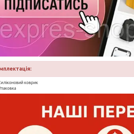
мплектація:
Силіконовий коврик
Упаковка