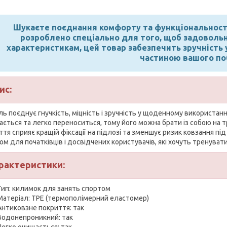
Шукаєте поєднання комфорту та функціональності
розроблено спеціально для того, щоб задовольн
характеристикам, цей товар забезпечить зручність 
частиною вашого по
ис:
ь поєднує гнучкість, міцність і зручність у щоденному використан
гається та легко переноситься, тому його можна брати із собою на
тя сприяє кращій фіксації на підлозі та зменшує ризик ковзання пі
ом для початківців і досвідчених користувачів, які хочуть тренуват
рактеристики:
Тип: килимок для занять спортом
Матеріал: TPE (термополімерний еластомер)
Антиковзне покриття: так
Водонепроникний: так