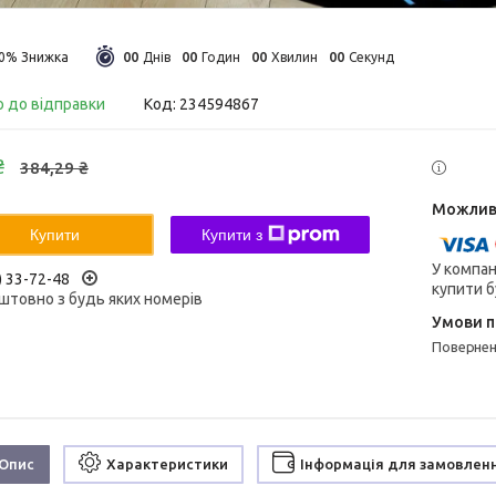
0
0
0
0
0
0
0
0
30%
Днів
Годин
Хвилин
Секунд
о до відправки
Код:
234594867
₴
384,29 ₴
Купити
Купити з
У компан
) 33-72-48
купити б
штовно з будь яких номерів
поверне
Опис
Характеристики
Інформація для замовлен