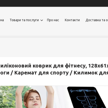
вна
Товари та послуги
Про нас
Контакти
Доставка та 
иліконовий коврик для фітнесу, 128х61
оги / Каремат для спорту / Килимок дл