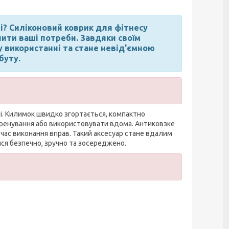
? Силіконовий коврик для фітнесу
ити ваші потреби. Завдяки своїм
у використанні та стане невід'ємною
буту.
ні. Килимок швидко згортається, компактно
 тренування або використовувати вдома. Антиковзке
д час виконання вправ. Такий аксесуар стане вдалим
ися безпечно, зручно та зосереджено.