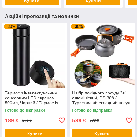
Купити
Купити
Акційні пропозиції та новинки
–30%
–30%
Термос з інтелектуальним
Набір похідного посуду 3в1
сенсорним LED екраном
алюмінієвий, DS-308 /
500мл, Чорний / Термос із
Туристичний складний посуд
нержавіючої сталі
(чайник, каструля,
Готово до відправки
Готово до відправки
сковорідка)
189
539
₴
₴
270 ₴
770 ₴
Купити
Купити