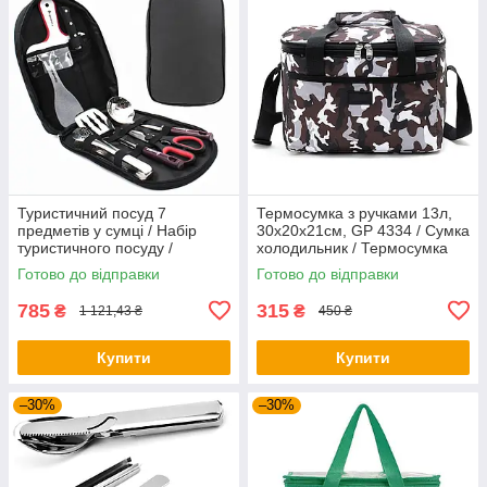
Туристичний посуд 7
Термосумка з ручками 13л,
предметів у сумці / Набір
30х20х21см, GP 4334 / Сумка
туристичного посуду /
холодильник / Термосумка
Кухонне приладдя для
для їжі та напоїв
Готово до відправки
Готово до відправки
кемпінгу
785
315
₴
₴
1 121,43 ₴
450 ₴
Купити
Купити
–30%
–30%