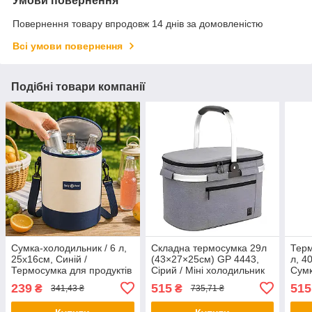
Умови повернення
Повернення товару впродовж 14 днів за домовленістю
Всі умови повернення
Подібні товари компанії
Сумка-холодильник / 6 л,
Складна термосумка 29л
Терм
25х16см, Синій /
(43×27×25см) GP 4443,
л, 4
Термосумка для продуктів
Сірий / Міні холодильник
Сумк
/ Кругла термосумка для
для пікніка / Дорожня
Терм
239
515
515
₴
₴
341,43 ₴
735,71 ₴
пікніка / Термосумка з
сумка холодильник
Холо
ручками