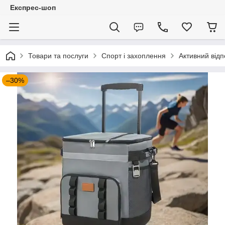
Експрес-шоп
Товари та послуги
Спорт і захоплення
Активний відп
–30%