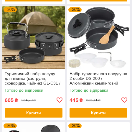
–30%
–30%
Туристичний набір посуду
Набір туристичного посуду на
для пікніка (каструля,
2 особи DS-200 /
сковорідка, чайник) GL-C31 /
Алюмінієвий кемпінговий
Посуд туристичний
набір посуду / Похідний
Готово до відправки
Готово до відправки
посуд
605
445
₴
₴
864,29 ₴
635,71 ₴
Купити
Купити
–30%
–30%