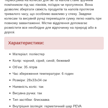
помічником під час пікніків, поїздок чи прогулянок. Вона
дозволяє зберігати свіжість продуктів та напоїв протягом
тривалого часу, що особливо важливо у спеку. Завдяки
колесам та висувній ручці переміщати сумку легко навіть при
повному завантаженні. Містке відділення допомагає
розмістити все необхідне для відпочинку на природі або в
дорозі.
Характеристики:
Матеріал: поліестер
Колір: чорний, сірий, синій, бежевий
Об'єм: 35 літрів
Час збереження температури: 6 годин
Розміри: 28х33х34 см
Наявність коліс: так
Висувна ручка: так
Тип застібки: блискавка
Внутрішня ізоляція: герметичний шар PEVA