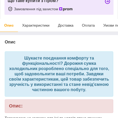
Що таке купити з Пром?
Замовлення під захистом
Опис
Характеристики
Доставка
Оплата
Умови п
Опис
Шукаєте поєднання комфорту та
функціональності? Дорожня сумка
холодильник розроблено спеціально для того,
щоб задовольнити ваші потреби. Завдяки
своїм характеристикам, цей товар забезпечить
зручність у використанні та стане невід'ємною
частиною вашого побуту.
Опис:
Термосумка на колесах для їжі та напоїв стане зручним