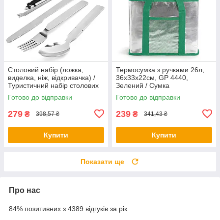
Столовий набір (ложка,
Термосумка з ручками 26л,
виделка, ніж, відкривачка) /
36x33x22см, GP 4440,
Туристичний набір столових
Зелений / Сумка
приборів
холодильник / Сумка термос /
Готово до відправки
Готово до відправки
Термосумка для їжі
279
239
₴
₴
398,57 ₴
341,43 ₴
Купити
Купити
Показати ще
Про нас
84% позитивних з 4389 відгуків за рік