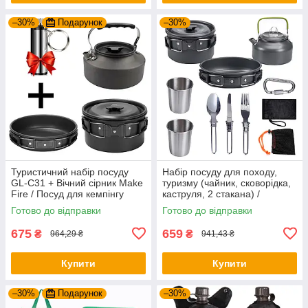
–30%
Подарунок
–30%
Туристичний набір посуду
Набір посуду для походу,
GL-C31 + Вічний сірник Make
туризму (чайник, сковорідка,
Fire / Посуд для кемпінгу
каструля, 2 стакана) /
Туристичний набір посуду
Готово до відправки
Готово до відправки
675
659
₴
₴
964,29 ₴
941,43 ₴
Купити
Купити
–30%
Подарунок
–30%