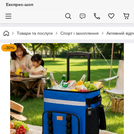
Експрес-шоп
Товари та послуги
Спорт і захоплення
Активний відп
–30%