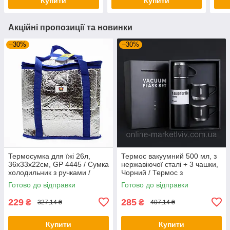
Купити
Купити
Акційні пропозиції та новинки
–30%
–30%
Термосумка для їжі 26л,
Термос вакуумний 500 мл, з
36x33x22см, GP 4445 / Сумка
нержавіючої сталі + 3 чашки,
холодильник з ручками /
Чорний / Термос з
Пікнікова термосумка
ізоляційним кухлем
Готово до відправки
Готово до відправки
229
285
₴
₴
327,14 ₴
407,14 ₴
Купити
Купити