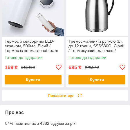
Термос з сенсорним LED-
Тремос-чайник із ручкою 3л,
екраном, 500мл, Білий /
до 12 годин, SSSS30Q, Сірий
Термос із нержавіючої сталі
/ Термокувшин для чаю /
Термос-глечик металевий
Готово до відправки
Готово до відправки
169
685
₴
₴
241,43 ₴
978,57 ₴
Купити
Купити
Показати ще
Про нас
84% позитивних з 4382 відгуків за рік