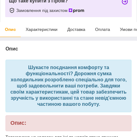
Що таке купити з Пром?
Замовлення під захистом
Опис
Характеристики
Доставка
Оплата
Умови п
Опис
Шукаєте поєднання комфорту та
функціональності? Дорожня сумка
холодильник розроблено спеціально для того,
щоб задовольнити ваші потреби. Завдяки
своїм характеристикам, цей товар забезпечить
зручність у використанні та стане невід'ємною
частиною вашого побуту.
Опис:
Термосумка на колесах для їжі та напоїв стане зручним