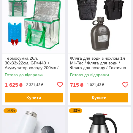
Термосумка 26л,
Фляга для води з чохлом 1л
36x33x22см, GP4440 +
Mil-Tec / Фляга для води /
Акумулятор холоду 200мл /
Фляга для походу / Тактична
Сумка холодильник /
фляга
Готово до відправки
Готово до відправки
Термосумка для їжі
1 625
715
₴
₴
2 321,43 ₴
1 021,43 ₴
Купити
Купити
–30%
–30%