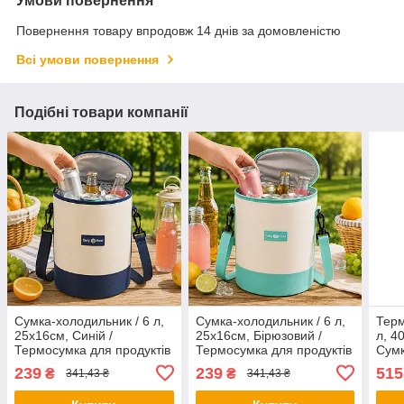
Умови повернення
Повернення товару впродовж 14 днів за домовленістю
Всі умови повернення
Подібні товари компанії
Сумка-холодильник / 6 л,
Сумка-холодильник / 6 л,
Терм
25х16см, Синій /
25х16см, Бірюзовий /
л, 4
Термосумка для продуктів
Термосумка для продуктів
Сумк
/ Кругла термосумка для
/ Кругла термосумка для
Терм
239
239
515
₴
₴
341,43 ₴
341,43 ₴
пікніка / Термосумка з
пікніка / Термосумка з
Холо
ручками
ручками