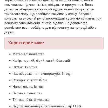
помічником під час пікніків, поїздок чи прогулянок. Вона
дозволяє зберігати свіжість продуктів та напоїв протягом
тривалого часу, що особливо важливо у спеку. Завдяки
колесам та висувній ручці переміщати сумку легко навіть при
повному завантаженні. Містке відділення допомагає
розмістити все необхідне для відпочинку на природі або в
дорозі.
Характеристики:
Матеріал: поліестер
Колір: чорний, сірий, синій, бежевий
Об'єм: 35 літрів
Час збереження температури: 6 годин
Розміри: 28х33х34 см
Наявність коліс: так
Висувна ручка: так
Тип застібки: блискавка
Внутрішня ізоляція: герметичний шар PEVA