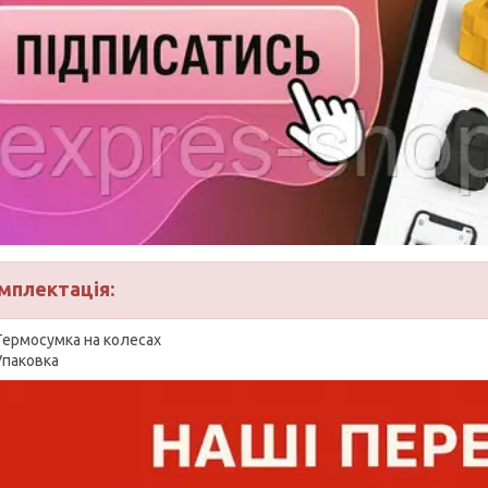
мплектація:
Термосумка на колесах
Упаковка