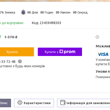
0
0
0
0
0
0
0
0
30%
Днів
Годин
Хвилин
Секунд
о до відправки
Код:
23459498303
₴
1 370 ₴
Купити
Купити з
У компан
) 33-72-48
купити б
штовно з будь яких номерів
поверне
Опис
Характеристики
Інформація для замовлен