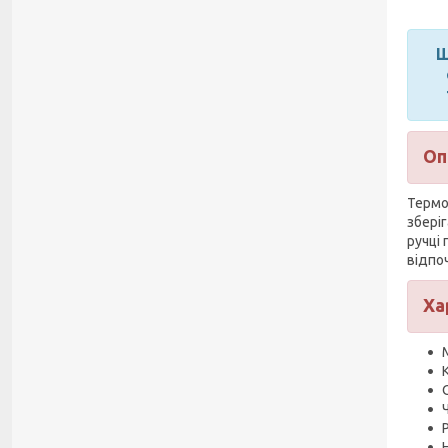
Ш
Оп
Термос
збері
ручці
відпоч
Ха