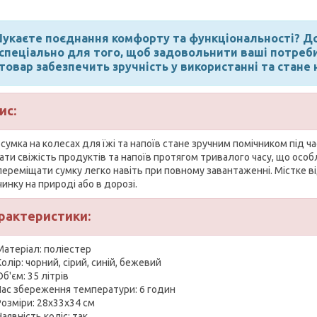
укаєте поєднання комфорту та функціональності? Д
спеціально для того, щоб задовольнити ваші потреби
товар забезпечить зручність у використанні та стане
ис:
умка на колесах для їжі та напоїв стане зручним помічником під час
гати свіжість продуктів та напоїв протягом тривалого часу, що осо
 переміщати сумку легко навіть при повному завантаженні. Містке 
инку на природі або в дорозі.
рактеристики:
Матеріал: поліестер
Колір: чорний, сірий, синій, бежевий
Об'єм: 35 літрів
Час збереження температури: 6 годин
Розміри: 28х33х34 см
Наявність коліс: так