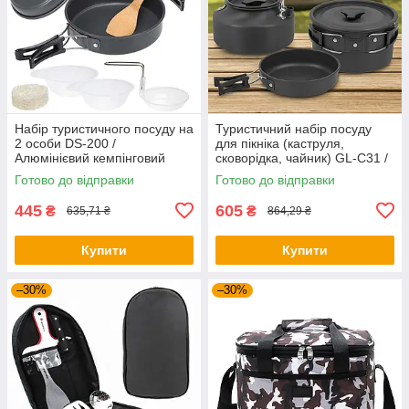
Набір туристичного посуду на
Туристичний набір посуду
2 особи DS-200 /
для пікніка (каструля,
Алюмінієвий кемпінговий
сковорідка, чайник) GL-C31 /
набір посуду / Похідний
Посуд туристичний
Готово до відправки
Готово до відправки
посуд
445
605
₴
₴
635,71 ₴
864,29 ₴
Купити
Купити
–30%
–30%