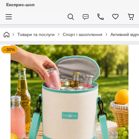
Експрес-шоп
Товари та послуги
Спорт і захоплення
Активний відп
–30%