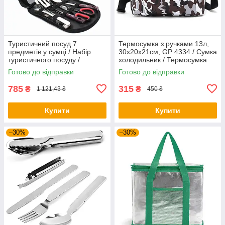
Туристичний посуд 7
Термосумка з ручками 13л,
предметів у сумці / Набір
30х20х21см, GP 4334 / Сумка
туристичного посуду /
холодильник / Термосумка
Кухонне приладдя для
для їжі та напоїв
Готово до відправки
Готово до відправки
кемпінгу
785
315
₴
₴
1 121,43 ₴
450 ₴
Купити
Купити
–30%
–30%