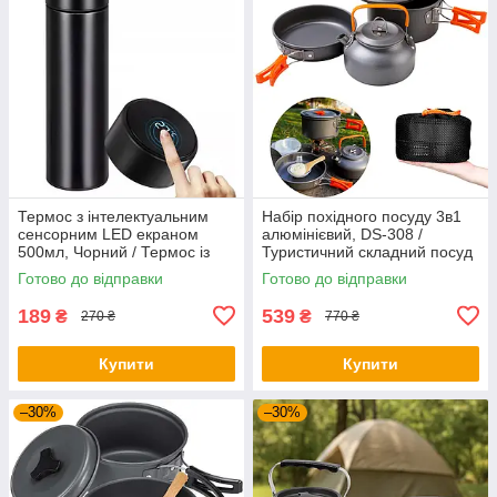
Термос з інтелектуальним
Набір похідного посуду 3в1
сенсорним LED екраном
алюмінієвий, DS-308 /
500мл, Чорний / Термос із
Туристичний складний посуд
нержавіючої сталі
(чайник, каструля,
Готово до відправки
Готово до відправки
сковорідка)
189
539
₴
₴
270 ₴
770 ₴
Купити
Купити
–30%
–30%