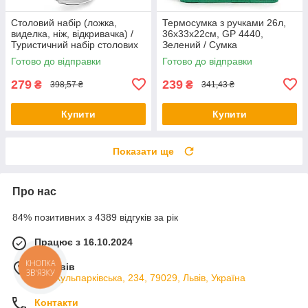
Столовий набір (ложка,
Термосумка з ручками 26л,
виделка, ніж, відкривачка) /
36x33x22см, GP 4440,
Туристичний набір столових
Зелений / Сумка
приборів
холодильник / Сумка термос /
Готово до відправки
Готово до відправки
Термосумка для їжі
279
239
₴
₴
398,57 ₴
341,43 ₴
Купити
Купити
Показати ще
Про нас
84% позитивних з 4389 відгуків за рік
Працює з 16.10.2024
м. Львів
КНОПКА
ЗВ'ЯЗКУ
вул. Кульпарківська, 234, 79029, Львів, Україна
Контакти