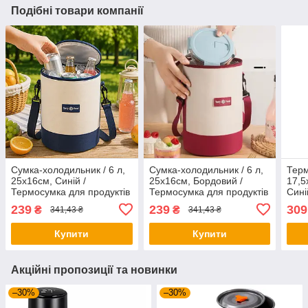
Подібні товари компанії
Сумка-холодильник / 6 л,
Сумка-холодильник / 6 л,
Терм
25х16см, Синій /
25х16см, Бордовий /
17,5
Термосумка для продуктів
Термосумка для продуктів
Сині
/ Кругла термосумка для
/ Кругла термосумка для
напо
239
239
309
₴
₴
341,43 ₴
341,43 ₴
пікніка / Термосумка з
пікніка / Термосумка з
холо
ручками
ручками
для 
Купити
Купити
Акційні пропозиції та новинки
–30%
–30%