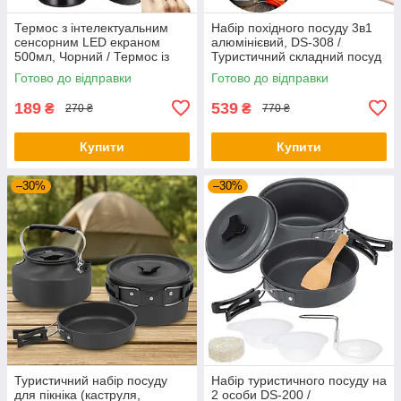
Термос з інтелектуальним
Набір похідного посуду 3в1
сенсорним LED екраном
алюмінієвий, DS-308 /
500мл, Чорний / Термос із
Туристичний складний посуд
нержавіючої сталі
(чайник, каструля,
Готово до відправки
Готово до відправки
сковорідка)
189
539
₴
₴
270 ₴
770 ₴
Купити
Купити
–30%
–30%
Туристичний набір посуду
Набір туристичного посуду на
для пікніка (каструля,
2 особи DS-200 /