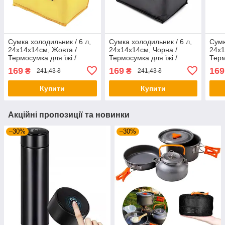
Сумка холодильник / 6 л,
Сумка холодильник / 6 л,
Сумк
24х14х14см, Жовта /
24х14х14см, Чорна /
24х1
Термосумка для їжі /
Термосумка для їжі /
Терм
Термосумка з ручками
Термосумка з ручками
Терм
169
169
169
₴
₴
241,43 ₴
241,43 ₴
Купити
Купити
Акційні пропозиції та новинки
–30%
–30%