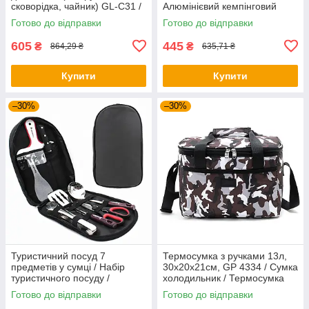
сковорідка, чайник) GL-C31 /
Алюмінієвий кемпінговий
Посуд туристичний
набір посуду / Похідний
Готово до відправки
Готово до відправки
посуд
605
445
₴
₴
864,29 ₴
635,71 ₴
Купити
Купити
–30%
–30%
Туристичний посуд 7
Термосумка з ручками 13л,
предметів у сумці / Набір
30х20х21см, GP 4334 / Сумка
туристичного посуду /
холодильник / Термосумка
Кухонне приладдя для
для їжі та напоїв
Готово до відправки
Готово до відправки
кемпінгу