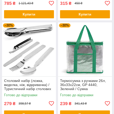
785
315
₴
₴
1 121,43 ₴
450 ₴
Купити
Купити
–30%
–30%
Столовий набір (ложка,
Термосумка з ручками 26л,
виделка, ніж, відкривачка) /
36x33x22см, GP 4440,
Туристичний набір столових
Зелений / Сумка
приборів
холодильник / Сумка термос /
Готово до відправки
Готово до відправки
Термосумка для їжі
279
239
₴
₴
398,57 ₴
341,43 ₴