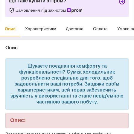
Що таке купити з Пром?
Замовлення під захистом
Опис
Характеристики
Доставка
Оплата
Умови п
Опис
Шукаєте поєднання комфорту та
функціональності? Сумка холодильник
розроблено спеціально для того, щоб
задовольнити ваші потреби. Завдяки своїм
характеристикам, цей товар забезпечить
зручність у використанні та стане невід'ємною
частиною вашого побуту.
Опис:
Всередині термосумки достатньо місця для декількох