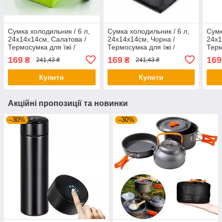
Сумка холодильник / 6 л,
Сумка холодильник / 6 л,
Сумк
24х14х14см, Салатова /
24х14х14см, Чорна /
24х1
Термосумка для їжі /
Термосумка для їжі /
Терм
Термосумка з ручками
Термосумка з ручками
Терм
169
169
169
₴
₴
241,43 ₴
241,43 ₴
Купити
Купити
Акційні пропозиції та новинки
–30%
–30%