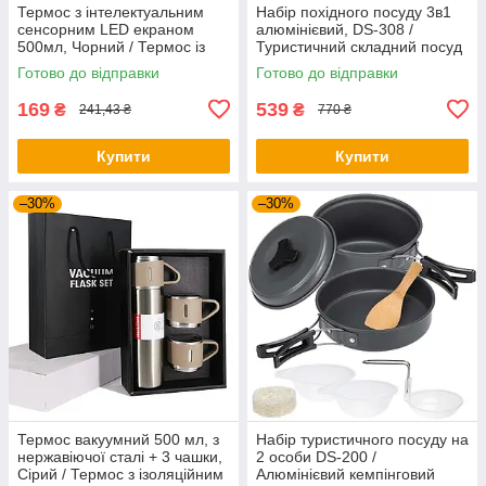
Термос з інтелектуальним
Набір похідного посуду 3в1
сенсорним LED екраном
алюмінієвий, DS-308 /
500мл, Чорний / Термос із
Туристичний складний посуд
нержавіючої сталі
(чайник, каструля,
Готово до відправки
Готово до відправки
сковорідка)
169
539
₴
₴
241,43 ₴
770 ₴
Купити
Купити
–30%
–30%
Термос вакуумний 500 мл, з
Набір туристичного посуду на
нержавіючої сталі + 3 чашки,
2 особи DS-200 /
Сірий / Термос з ізоляційним
Алюмінієвий кемпінговий