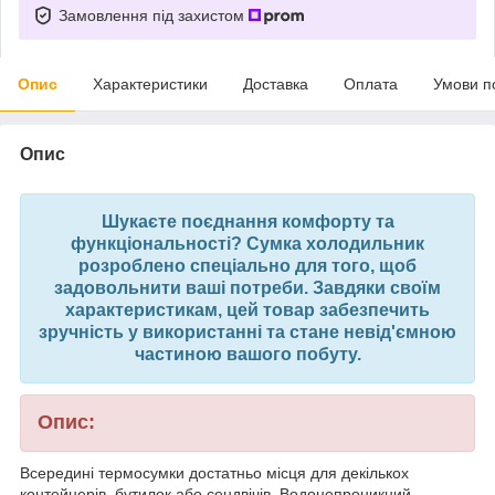
Замовлення під захистом
Опис
Характеристики
Доставка
Оплата
Умови п
Опис
Шукаєте поєднання комфорту та
функціональності? Сумка холодильник
розроблено спеціально для того, щоб
задовольнити ваші потреби. Завдяки своїм
характеристикам, цей товар забезпечить
зручність у використанні та стане невід'ємною
частиною вашого побуту.
Опис:
Всередині термосумки достатньо місця для декількох
контейнерів, бутилок або сендвічів. Водонепроникний