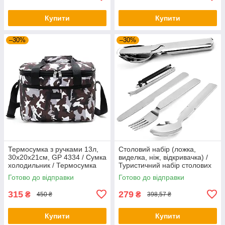
Купити
Купити
–30%
–30%
Термосумка з ручками 13л,
Столовий набір (ложка,
30х20х21см, GP 4334 / Сумка
виделка, ніж, відкривачка) /
холодильник / Термосумка
Туристичний набір столових
для їжі та напоїв
приборів
Готово до відправки
Готово до відправки
315
279
₴
₴
450 ₴
398,57 ₴
Купити
Купити