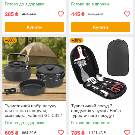
кухлем
набір посуду / Похідний
Готово до відправки
Готово до відправки
посуд
285
445
₴
₴
407,14 ₴
635,71 ₴
Купити
Купити
–30%
–30%
Туристичний набір посуду
Туристичний посуд 7
для пікніка (каструля,
предметів у сумці / Набір
сковорідка, чайник) GL-C31 /
туристичного посуду /
Посуд туристичний
Кухонне приладдя для
Готово до відправки
Готово до відправки
кемпінгу
605
785
₴
₴
864,29 ₴
1 121,43 ₴