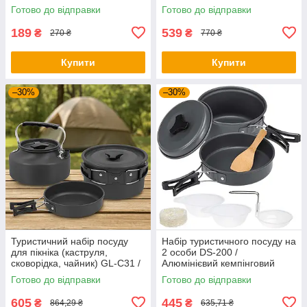
нержавіючої сталі
(чайник, каструля,
Готово до відправки
Готово до відправки
сковорідка)
189
539
₴
₴
270 ₴
770 ₴
Купити
Купити
–30%
–30%
Туристичний набір посуду
Набір туристичного посуду на
для пікніка (каструля,
2 особи DS-200 /
сковорідка, чайник) GL-C31 /
Алюмінієвий кемпінговий
Посуд туристичний
набір посуду / Похідний
Готово до відправки
Готово до відправки
посуд
605
445
₴
₴
864,29 ₴
635,71 ₴