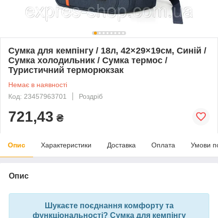
Сумка для кемпінгу / 18л, 42×29×19см, Синій /
Сумка холодильник / Сумка термос /
Туристичний терморюкзак
Немає в наявності
Код: 23457963701
Роздріб
721,43
₴
Опис
Характеристики
Доставка
Оплата
Умови п
Опис
Шукаєте поєднання комфорту та
функціональності? Сумка для кемпінгу