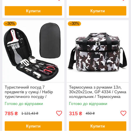
Купити
Купити
–30%
–30%
Туристичний посуд 7
Термосумка з ручками 13л,
предметів у сумці / Набір
30х20х21см, GP 4334 / Сумка
туристичного посуду /
холодильник / Термосумка
Кухонне приладдя для
для їжі та напоїв
Готово до відправки
Готово до відправки
кемпінгу
785
315
₴
₴
1 121,43 ₴
450 ₴
Купити
Купити