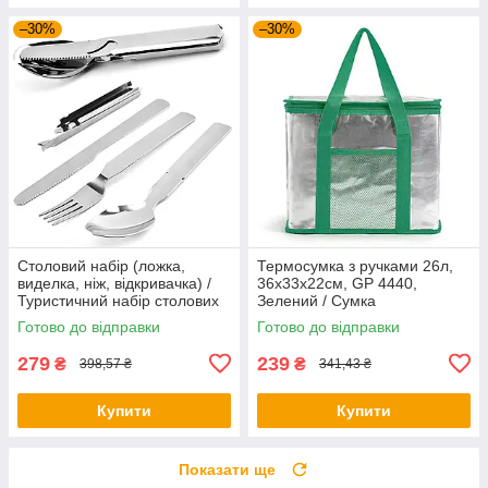
–30%
–30%
Столовий набір (ложка,
Термосумка з ручками 26л,
виделка, ніж, відкривачка) /
36x33x22см, GP 4440,
Туристичний набір столових
Зелений / Сумка
приборів
холодильник / Сумка термос /
Готово до відправки
Готово до відправки
Термосумка для їжі
279
239
₴
₴
398,57 ₴
341,43 ₴
Купити
Купити
Показати ще