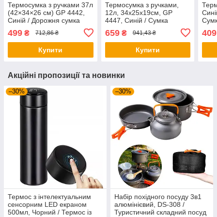
Термосумка з ручками 37л
Термосумка з ручками,
Терм
(42×34×26 см) GP 4442,
12л, 34x25x19см, GP
Сині
Синій / Дорожня сумка
4447, Синій / Сумка
Сумк
холодильник / Термосумка
холодильник / Туристична
їжі/
499
659
409
₴
₴
712,86 ₴
941,43 ₴
туристична
термосумка
Тури
Купити
Купити
Акційні пропозиції та новинки
–30%
–30%
Термос з інтелектуальним
Набір похідного посуду 3в1
сенсорним LED екраном
алюмінієвий, DS-308 /
500мл, Чорний / Термос із
Туристичний складний посуд