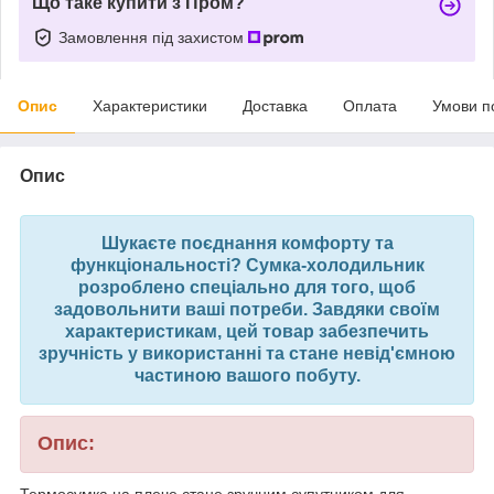
Що таке купити з Пром?
Замовлення під захистом
Опис
Характеристики
Доставка
Оплата
Умови п
Опис
Шукаєте поєднання комфорту та
функціональності? Сумка-холодильник
розроблено спеціально для того, щоб
задовольнити ваші потреби. Завдяки своїм
характеристикам, цей товар забезпечить
зручність у використанні та стане невід'ємною
частиною вашого побуту.
Опис:
Термосумка на плече стане зручним супутником для