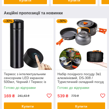
Купити
Купити
Акційні пропозиції та новинки
–30%
–30%
Термос з інтелектуальним
Набір похідного посуду 3в1
сенсорним LED екраном
алюмінієвий, DS-308 /
500мл, Чорний / Термос із
Туристичний складний посуд
нержавіючої сталі
(чайник, каструля,
Готово до відправки
Готово до відправки
сковорідка)
169
539
₴
₴
241,43 ₴
770 ₴
Купити
Купити