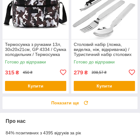
Термосумка з ручками 13л,
Столовий набір (ложка,
30х20х21см, GP 4334 / Сумка
виделка, ніж, відкривачка) /
холодильник / Термосумка
Туристичний набір столових
для їжі та напоїв
приборів
Готово до відправки
Готово до відправки
315
279
₴
₴
450 ₴
398,57 ₴
Купити
Купити
Показати ще
Про нас
84% позитивних з 4395 відгуків за рік