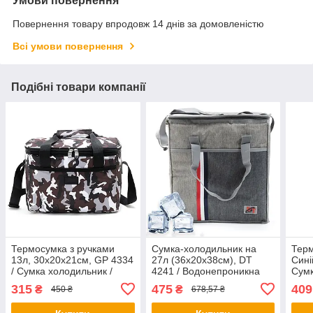
Умови повернення
Повернення товару впродовж 14 днів за домовленістю
Всі умови повернення
Подібні товари компанії
Термосумка з ручками
Сумка-холодильник на
Терм
13л, 30х20х21см, GP 4334
27л (36х20х38см), DT
Сині
/ Сумка холодильник /
4241 / Водонепроникна
Сумк
Термосумка для їжі та
термосумка для продуктів
їжі/
315
475
409
₴
₴
450 ₴
678,57 ₴
напоїв
Тури