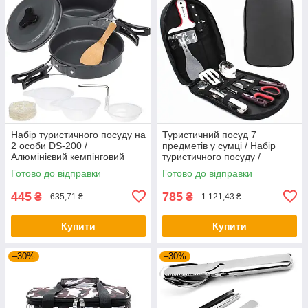
Набір туристичного посуду на
Туристичний посуд 7
2 особи DS-200 /
предметів у сумці / Набір
Алюмінієвий кемпінговий
туристичного посуду /
набір посуду / Похідний
Кухонне приладдя для
Готово до відправки
Готово до відправки
посуд
кемпінгу
445
785
₴
₴
635,71 ₴
1 121,43 ₴
Купити
Купити
–30%
–30%