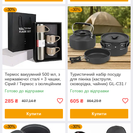
–30%
–30%
Термос вакуумний 500 мл, з
Туристичний набір посуду
нержавіючої сталі + 3 чашки,
для пікніка (каструля,
Сірий / Термос з ізоляційним
сковорідка, чайник) GL-C31 /
кухлем
Посуд туристичний
Готово до відправки
Готово до відправки
285
605
₴
₴
407,14 ₴
864,29 ₴
Купити
Купити
–30%
–30%