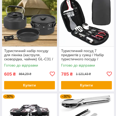
Туристичний набір посуду
Туристичний посуд 7
для пікніка (каструля,
предметів у сумці / Набір
сковорідка, чайник) GL-C31 /
туристичного посуду /
Посуд туристичний
Кухонне приладдя для
Готово до відправки
Готово до відправки
кемпінгу
605
785
₴
₴
864,29 ₴
1 121,43 ₴
Купити
Купити
–30%
–30%