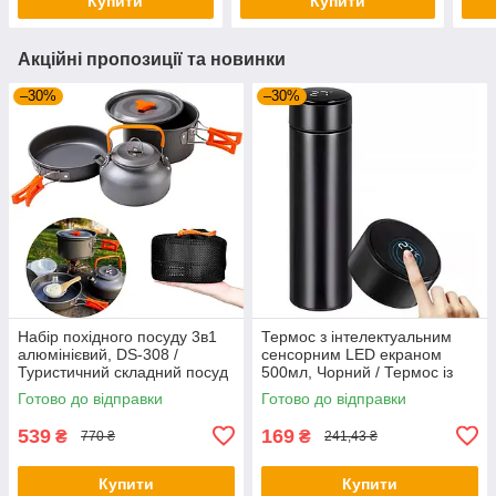
Купити
Купити
Акційні пропозиції та новинки
–30%
–30%
Набір похідного посуду 3в1
Термос з інтелектуальним
алюмінієвий, DS-308 /
сенсорним LED екраном
Туристичний складний посуд
500мл, Чорний / Термос із
(чайник, каструля,
нержавіючої сталі
Готово до відправки
Готово до відправки
сковорідка)
539
169
₴
₴
770 ₴
241,43 ₴
Купити
Купити