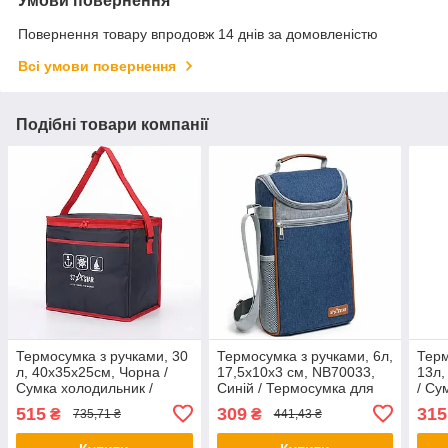
Умови повернення
Повернення товару впродовж 14 днів за домовленістю
Всі умови повернення
Подібні товари компанії
Термосумка з ручками, 30
Термосумка з ручками, 6л,
Терм
л, 40х35х25см, Чорна /
17,5х10х3 см, NB70033,
13л,
Сумка холодильник /
Синій / Термосумка для
/ Су
Термосумка для їжі /
напоїв та їжі / Сумка
Терм
515
309
315
₴
₴
735,71 ₴
441,43 ₴
Холодильник для пікніка
холодильник / Термосумка
напо
для пікніка