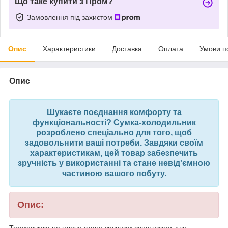
Що таке купити з Пром?
Замовлення під захистом
Опис
Характеристики
Доставка
Оплата
Умови п
Опис
Шукаєте поєднання комфорту та
функціональності? Сумка-холодильник
розроблено спеціально для того, щоб
задовольнити ваші потреби. Завдяки своїм
характеристикам, цей товар забезпечить
зручність у використанні та стане невід'ємною
частиною вашого побуту.
Опис:
Термосумка на плече стане зручним супутником для