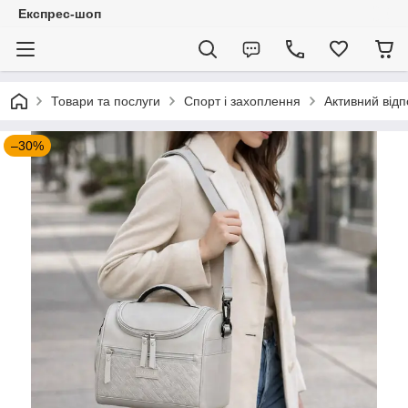
Експрес-шоп
Товари та послуги
Спорт і захоплення
Активний відп
–30%