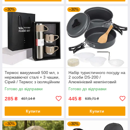
–30%
–30%
Термос вакуумний 500 мл, з
Набір туристичного посуду на
нержавіючої сталі + 3 чашки,
2 особи DS-200 /
Сірий / Термос з ізоляційним
Алюмінієвий кемпінговий
кухлем
набір посуду / Похідний
Готово до відправки
Готово до відправки
посуд
285
445
₴
₴
407,14 ₴
635,71 ₴
Купити
Купити
–30%
–30%