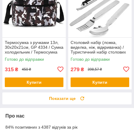
Термосумка з ручками 13л,
Столовий набір (ложка,
30х20х21см, GP 4334 / Сумка
виделка, ніж, відкривачка) /
холодильник / Термосумка
Туристичний набір столових
для їжі та напоїв
приборів
Готово до відправки
Готово до відправки
315
279
₴
₴
450 ₴
398,57 ₴
Купити
Купити
Показати ще
Про нас
84% позитивних з 4387 відгуків за рік