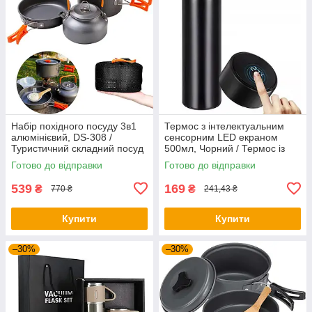
Набір похідного посуду 3в1
Термос з інтелектуальним
алюмінієвий, DS-308 /
сенсорним LED екраном
Туристичний складний посуд
500мл, Чорний / Термос із
(чайник, каструля,
нержавіючої сталі
Готово до відправки
Готово до відправки
сковорідка)
539
169
₴
₴
770 ₴
241,43 ₴
Купити
Купити
–30%
–30%