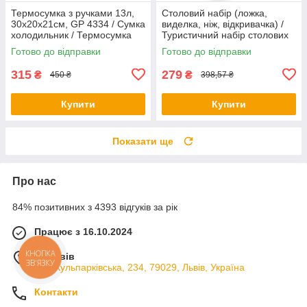
Термосумка з ручками 13л,
Столовий набір (ложка,
30х20х21см, GP 4334 / Сумка
виделка, ніж, відкривачка) /
холодильник / Термосумка
Туристичний набір столових
для їжі та напоїв
приборів
Готово до відправки
Готово до відправки
315
279
₴
₴
450 ₴
398,57 ₴
Купити
Купити
Показати ще
Про нас
84% позитивних з 4393 відгуків за рік
Працює з 16.10.2024
м. Львів
КНОПКА
ЗВ'ЯЗКУ
вул. Кульпарківська, 234, 79029, Львів, Україна
Контакти