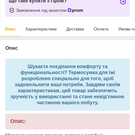
Що таке купити з Пром?
Замовлення під захистом
Опис
Характеристики
Доставка
Оплата
Умови п
Опис
Шукаєте поєднання комфорту та
функціональності? Термосумка для їжі
розроблено спеціально для того, щоб
задовольнити ваші потреби. Завдяки своїм
характеристикам, цей товар забезпечить
зручність у використанні та стане невід'ємною
частиною вашого побуту.
Опис:
Матеріали рюкзака сприяють підтримці потрібної