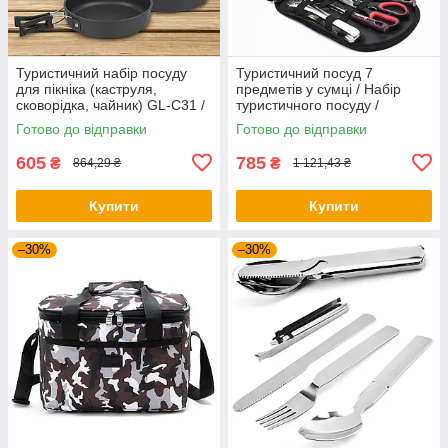
Туристичний набір посуду
Туристичний посуд 7
для пікніка (каструля,
предметів у сумці / Набір
сковорідка, чайник) GL-C31 /
туристичного посуду /
Посуд туристичний
Кухонне приладдя для
Готово до відправки
Готово до відправки
кемпінгу
605
785
₴
₴
864,29 ₴
1 121,43 ₴
Купити
Купити
–30%
–30%