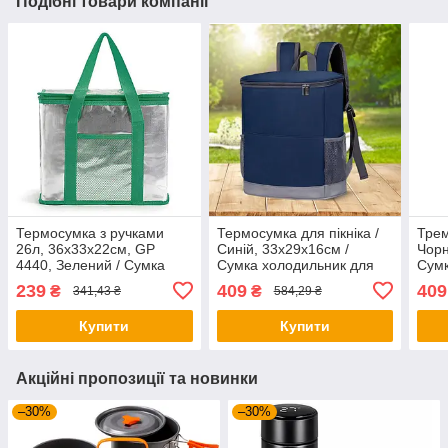
Подібні товари компанії
Термосумка з ручками
Термосумка для пікніка /
Трем
26л, 36x33x22см, GP
Синій, 33х29х16см /
Чорн
4440, Зелений / Сумка
Сумка холодильник для
Сумк
холодильник / Сумка
їжі/ Сумка термос /
їжі 
239
409
409
₴
₴
341,43 ₴
584,29 ₴
термос / Термосумка для
Туристичний терморюкзак
Тури
їжі
Купити
Купити
Акційні пропозиції та новинки
–30%
–30%