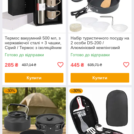
Термос вакуумний 500 мл, з
Набір туристичного посуду на
нержавіючої сталі + 3 чашки,
2 особи DS-200 /
Сірий / Термос з ізоляційним
Алюмінієвий кемпінговий
кухлем
набір посуду / Похідний
Готово до відправки
Готово до відправки
посуд
285
445
₴
₴
407,14 ₴
635,71 ₴
Купити
Купити
–30%
–30%