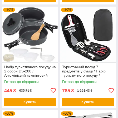
–30%
–30%
Набір туристичного посуду на
Туристичний посуд 7
2 особи DS-200 /
предметів у сумці / Набір
Алюмінієвий кемпінговий
туристичного посуду /
набір посуду / Похідний
Кухонне приладдя для
Готово до відправки
Готово до відправки
посуд
кемпінгу
445
785
₴
₴
635,71 ₴
1 121,43 ₴
Купити
Купити
–30%
–30%