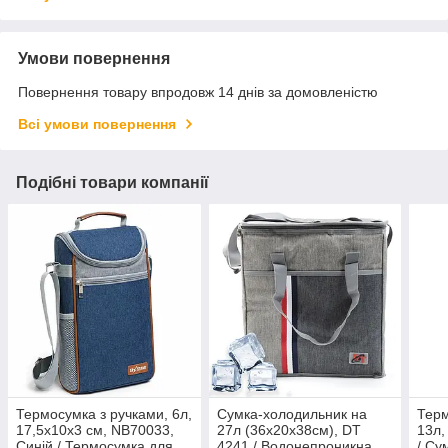
Умови повернення
Повернення товару впродовж 14 днів за домовленістю
Всі умови повернення
Подібні товари компанії
Термосумка з ручками, 6л,
Сумка-холодильник на
Терм
17,5х10х3 см, NB70033,
27л (36х20х38см), DT
13л,
Синій / Термосумка для
4241 / Водонепроникна
/ Су