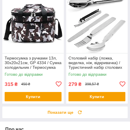
Термосумка з ручками 13л,
Столовий набір (ложка,
30х20х21см, GP 4334 / Сумка
виделка, ніж, відкривачка) /
холодильник / Термосумка
Туристичний набір столових
для їжі та напоїв
приборів
Готово до відправки
Готово до відправки
315
279
₴
₴
450 ₴
398,57 ₴
Купити
Купити
Показати ще
Про нас