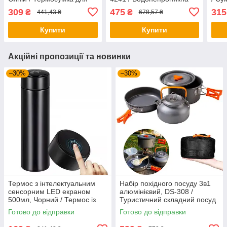
напоїв та їжі / Сумка
термосумка для продуктів
Терм
309
475
315
₴
₴
441,43 ₴
678,57 ₴
холодильник / Термосумка
напо
для пікніка
Купити
Купити
Акційні пропозиції та новинки
–30%
–30%
Термос з інтелектуальним
Набір похідного посуду 3в1
сенсорним LED екраном
алюмінієвий, DS-308 /
500мл, Чорний / Термос із
Туристичний складний посуд
нержавіючої сталі
(чайник, каструля,
Готово до відправки
Готово до відправки
сковорідка)