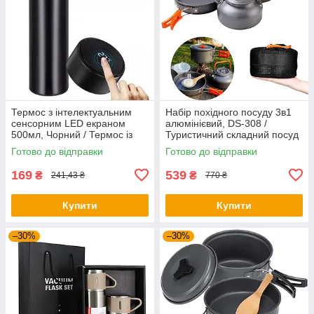
Термос з інтелектуальним
Набір похідного посуду 3в1
сенсорним LED екраном
алюмінієвий, DS-308 /
500мл, Чорний / Термос із
Туристичний складний посуд
нержавіючої сталі
(чайник, каструля,
Готово до відправки
Готово до відправки
сковорідка)
169
539
₴
₴
241,43 ₴
770 ₴
Купити
Купити
–30%
–30%