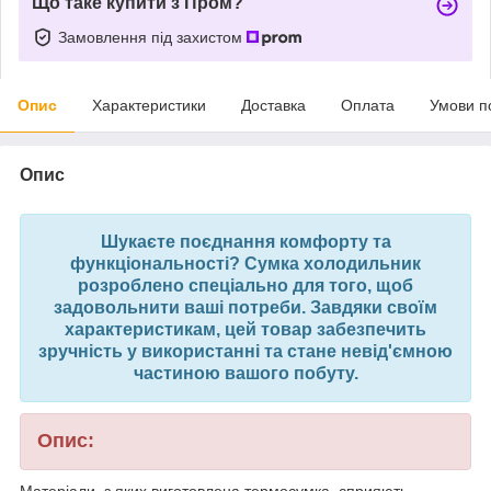
Що таке купити з Пром?
Замовлення під захистом
Опис
Характеристики
Доставка
Оплата
Умови п
Опис
Шукаєте поєднання комфорту та
функціональності? Сумка холодильник
розроблено спеціально для того, щоб
задовольнити ваші потреби. Завдяки своїм
характеристикам, цей товар забезпечить
зручність у використанні та стане невід'ємною
частиною вашого побуту.
Опис:
Матеріали, з яких виготовлена термосумка, сприяють