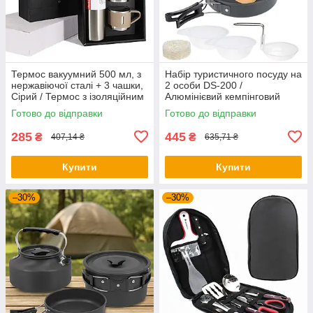
Термос вакуумний 500 мл, з
Набір туристичного посуду на
нержавіючої сталі + 3 чашки,
2 особи DS-200 /
Сірий / Термос з ізоляційним
Алюмінієвий кемпінговий
кухлем
набір посуду / Похідний
Готово до відправки
Готово до відправки
посуд
285
445
₴
₴
407,14 ₴
635,71 ₴
Купити
Купити
–30%
–30%