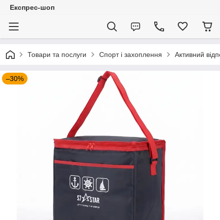
Експрес-шоп
Товари та послуги
Спорт і захоплення
Активний відп
–30%