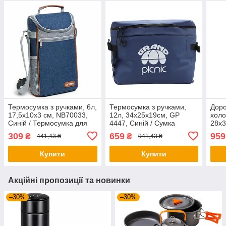
Термосумка з ручками, 6л,
Термосумка з ручками,
Дор
17,5х10х3 см, NB70033,
12л, 34x25x19см, GP
холо
Синій / Термосумка для
4447, Синій / Сумка
28х3
напоїв та їжі / Сумка
холодильник / Туристична
Міні
309
659
959
₴
₴
441,43 ₴
941,43 ₴
холодильник / Термосумка
термосумка
пікн
для пікніка
коле
Купити
Купити
Акційні пропозиції та новинки
–30%
–30%