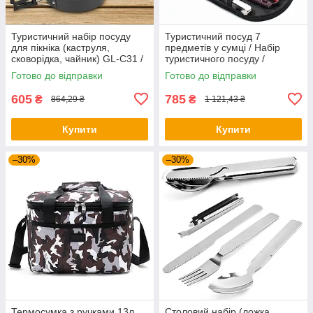
Туристичний набір посуду
Туристичний посуд 7
для пікніка (каструля,
предметів у сумці / Набір
сковорідка, чайник) GL-C31 /
туристичного посуду /
Посуд туристичний
Кухонне приладдя для
Готово до відправки
Готово до відправки
кемпінгу
605
785
₴
₴
864,29 ₴
1 121,43 ₴
Купити
Купити
–30%
–30%
Термосумка з ручками 13л,
Столовий набір (ложка,