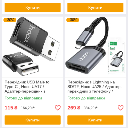
Купити
Купити
–30%
–30%
Перехідник USB Male to
Перехідник з Lightning на
Type-C , Hoco UA17 /
SD/TF, Hoco UA25 / Адаптер-
Адаптер-перехідник з
перехідник з телефону /
телефону / Конвертер для
Конвертер для телефону /
Готово до відправки
Готово до відправки
телефону
Кардрідер
115
269
₴
₴
164,29 ₴
384,29 ₴
Купити
Купити