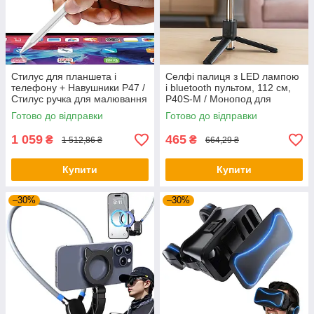
Стилус для планшета і
Селфі палиця з LED лампою
телефону + Навушники P47 /
і bluetooth пультом, 112 см,
Стилус ручка для малювання
P40S-M / Монопод для
/ Стилус для айпада
телефона / Трипод для селфі
Готово до відправки
Готово до відправки
1 059
465
₴
₴
1 512,86 ₴
664,29 ₴
Купити
Купити
–30%
–30%