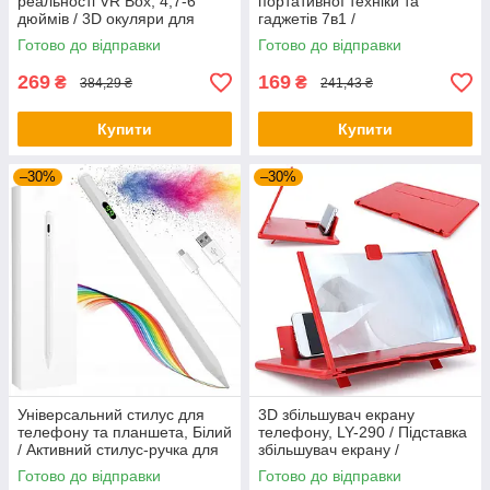
реальності VR Box, 4,7-6
портативної техніки та
дюймів / 3D окуляри для
гаджетів 7в1 /
смартфона / Vr шолом
Багатофункціональна щітка
Готово до відправки
Готово до відправки
для чищення гаджетів
269
169
₴
₴
384,29 ₴
241,43 ₴
Купити
Купити
–30%
–30%
Універсальний стилус для
3D збільшувач екрану
телефону та планшета, Білий
телефону, LY-290 / Підставка
/ Активний стилус-ручка для
збільшувач екрану /
малювання
Складний збільшувач для
Готово до відправки
Готово до відправки
екрану телефону