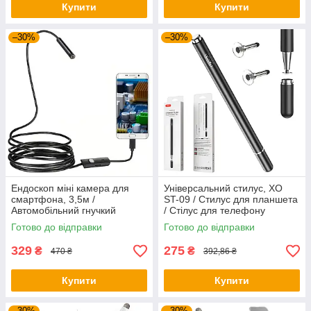
Купити
Купити
–30%
–30%
Ендоскоп міні камера для
Універсальний стилус, XO
смартфона, 3,5м /
ST-09 / Стилус для планшета
Автомобільний гнучкий
/ Стілус для телефону
ендоскоп / Міні камера для
Готово до відправки
Готово до відправки
телефону
329
275
₴
₴
470 ₴
392,86 ₴
Купити
Купити
–30%
–30%