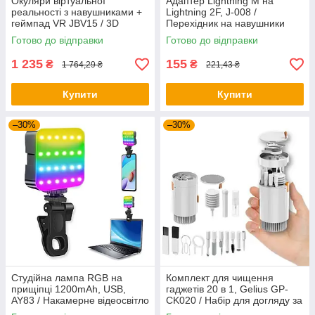
Окуляри віртуальної
Адаптер Lightning M на
реальності з навушниками +
Lightning 2F, J-008 /
геймпад VR JBV15 / 3D
Перехідник на навушники
окуляри для смартфона
айфон для музики із
Готово до відправки
Готово до відправки
зарядкою
1 235
155
₴
₴
1 764,29 ₴
221,43 ₴
Купити
Купити
–30%
–30%
Студійна лампа RGB на
Комплект для чищення
прищіпці 1200mAh, USB,
гаджетів 20 в 1, Gelius GP-
AY83 / Накамерне відеосвітло
CK020 / Набір для догляду за
LED / Студійне світло для
електронікою /