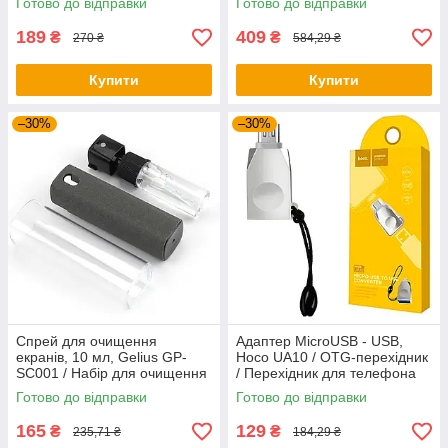
Готово до відправки
Готово до відправки
телефону
189
409
₴
₴
270 ₴
584,29 ₴
Купити
Купити
–30%
–30%
Спрей для очищення
Адаптер MicroUSB - USB,
екранів, 10 мл, Gelius GP-
Hoco UA10 / OTG-перехідник
SC001 / Набір для очищення
/ Перехідник для телефона
екранів / Спрей для
Готово до відправки
Готово до відправки
очищення
165
129
₴
₴
235,71 ₴
184,29 ₴