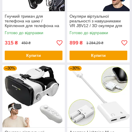
Гнучкий тримач для
Окуляри віртуальної
телефона на шию /
реальності з навушниками
Кріплення для телефона на
VR JBV12 / 3D окуляри для
шию / Тримач шийний для
смартфона / VR шолом
Готово до відправки
Готово до відправки
телефона
315
899
₴
₴
450 ₴
1 284,29 ₴
Купити
Купити
–30%
–30%