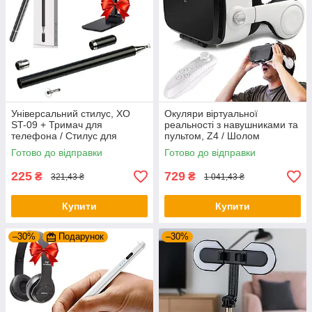
Універсальний стилус, XO
Окуляри віртуальної
ST-09 + Тримач для
реальності з навушниками та
телефона / Стилус для
пультом, Z4 / Шолом
планшета / Стилус для
віртуальної реальності / VR
Готово до відправки
Готово до відправки
телефона
окуляри для телефону
225
729
₴
₴
321,43 ₴
1 041,43 ₴
Купити
Купити
–30%
Подарунок
–30%