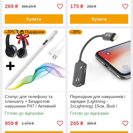
269
175
₴
₴
384,29 ₴
250 ₴
Купити
Купити
–30%
Подарунок
–30%
Стилус для телефону та
Перехідник для навушників і
планшету + Бездротові
зарядки (Lightning -
навушники P47 / Активний
2хLightning) 15см, Budi /
стилус-ручка для малювання
Адаптер для навушників
Готово до відправки
Готово до відправки
айфон
959
245
₴
₴
1 370 ₴
350 ₴