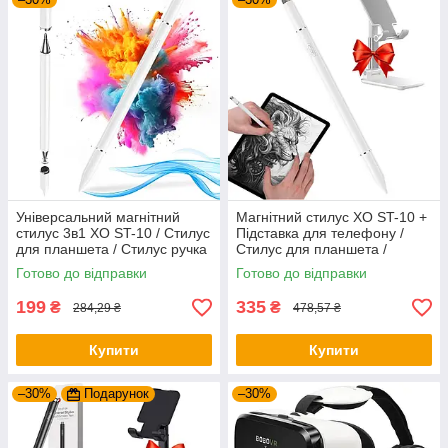
Універсальний магнітний
Магнітний стилус XO ST-10 +
стилус 3в1 XO ST-10 / Стилус
Підставка для телефону /
для планшета / Стилус ручка
Стилус для планшета /
для телефону
Стилус ручка для телефону
Готово до відправки
Готово до відправки
199
335
₴
₴
284,29 ₴
478,57 ₴
Купити
Купити
–30%
Подарунок
–30%