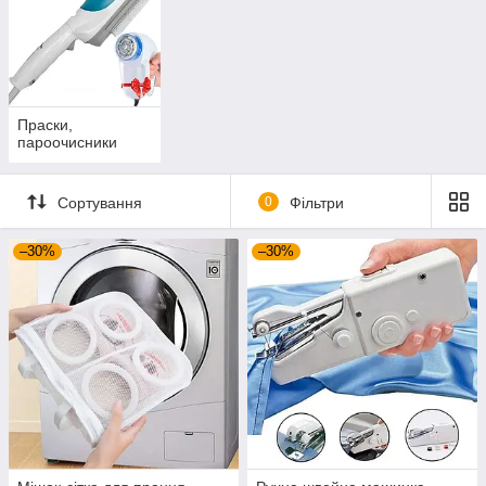
Праски,
пароочисники
Сортування
0
Фільтри
–30%
–30%