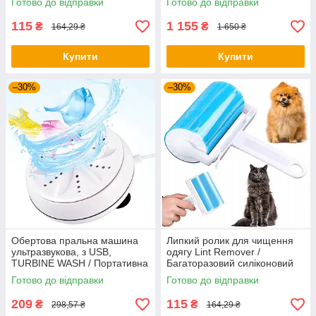
Готово до відправки
Готово до відправки
115
1 155
₴
₴
164,29 ₴
1 650 ₴
Купити
Купити
–30%
–30%
Обертова пральна машина
Липкий ролик для чищення
ультразвукова, з USB,
одягу Lint Remover /
TURBINE WASH / Портативна
Багаторазовий силіконовий
пральна машинка
валик для видалення вовни
Готово до відправки
Готово до відправки
209
115
₴
₴
298,57 ₴
164,29 ₴