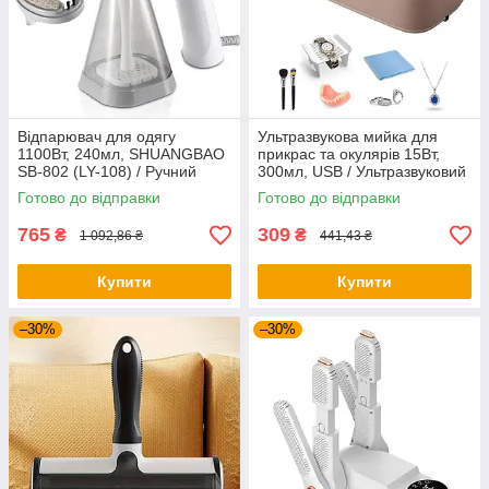
Відпарювач для одягу
Ультразвукова мийка для
1100Вт, 240мл, SHUANGBAO
прикрас та окулярів 15Вт,
SB-802 (LY-108) / Ручний
300мл, USB / Ультразвуковий
відпарювач / Відпарювач
очищувач для прикрас /
Готово до відправки
Готово до відправки
Ультразвукова ванна
765
309
₴
₴
1 092,86 ₴
441,43 ₴
Купити
Купити
–30%
–30%