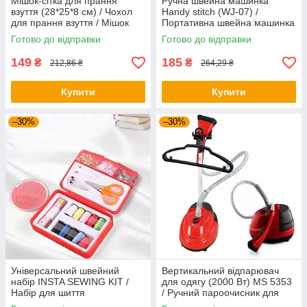
Мішок-сітка для прання
Ручна швейна машинка
взуття (28*25*8 см) / Чохол
Handy stitch (WJ-07) /
для прання взуття / Мішок
Портативна швейна машинка
для прання взуття
на батарейках
Готово до відправки
Готово до відправки
149
185
₴
₴
212,86 ₴
264,29 ₴
Купити
Купити
–30%
–30%
Універсальний швейний
Вертикальний відпарювач
набір INSTA SEWING KIT /
для одягу (2000 Вт) MS 5353
Набір для шиття
/ Ручний пароочисник для
одягу