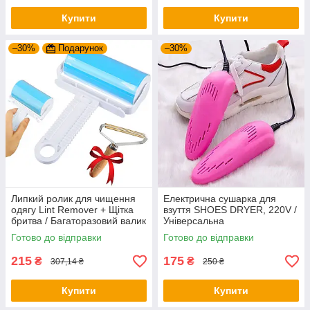
Купити
Купити
–30%
Подарунок
–30%
Липкий ролик для чищення
Електрична сушарка для
одягу Lint Remover + Щітка
взуття SHOES DRYER, 220V /
бритва / Багаторазовий валик
Універсальна
для видалення вовни
електросушарка для взуття
Готово до відправки
Готово до відправки
215
175
₴
₴
307,14 ₴
250 ₴
Купити
Купити