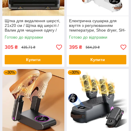
Щітка для видалення шерсті,
Електрична сушарка для
21х20 см / Щітка від шерсті /
взуття з регулюванням
Валик для чищення одягу /
температури, Shoe dryer, SH-
Щітка для шерсті з відсіком
2 / Електросушарка для
Готово до відправки
Готово до відправки
взуття / Взуттєва сушка
305
395
₴
₴
435,71 ₴
564,29 ₴
Купити
Купити
–30%
–30%