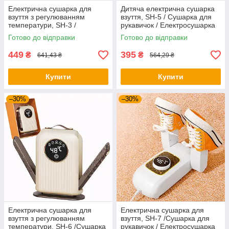
Електрична сушарка для
Дитяча електрична сушарка
взуття з регулюванням
взуття, SH-5 / Сушарка для
температури, SH-3 /
рукавичок / Електросушарка
Електросушарка для взуття /
для взуття / Взуттєва сушка
Готово до відправки
Готово до відправки
Взуттєва сушарка
449
395
₴
₴
641,43 ₴
564,29 ₴
Купити
Купити
–30%
–30%
Електрична сушарка для
Електрична сушарка для
взуття з регулюванням
взуття, SH-7 /Сушарка для
температури, SH-6 /Сушарка
рукавичок / Електросушарка