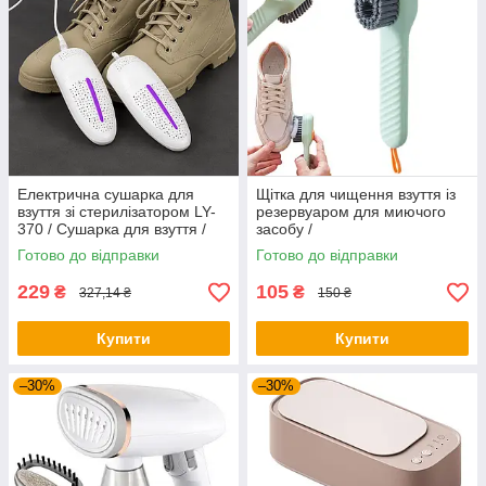
Електрична сушарка для
Щітка для чищення взуття із
взуття зі стерилізатором LY-
резервуаром для миючого
370 / Сушарка для взуття /
засобу /
Електросушарка для взуття
Багатофункціональна щітка з
Готово до відправки
Готово до відправки
дозатором
229
105
₴
₴
327,14 ₴
150 ₴
Купити
Купити
–30%
–30%