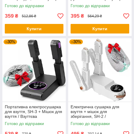
для рукавичок /
для взуття / Взуттєва сушка
Готово до відправки
Готово до відправки
Електросушарка для взуття /
Взуттєва сушка
359
395
₴
₴
512,86 ₴
564,29 ₴
Купити
Купити
–30%
–30%
Портативна електросушарка
Електрична сушарка для
для взуття, SH-3 + Мішок для
взуття + мішок для
взуття / Взуттєва
зберігання, SH-2 /
електросушарка / Сушарка
Електросушарка для взуття /
Готово до відправки
Готово до відправки
для взуття / Електрична
Сушарка для взуття
сушарка
539
495
₴
₴
770 ₴
707,14 ₴