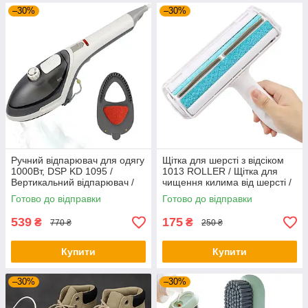
–30%
–30%
Ручний відпарювач для одягу
Щітка для шерсті з відсіком
1000Вт, DSP KD 1095 /
1013 ROLLER / Щітка для
Вертикальний відпарювач /
чищення килима від шерсті /
Парова праска
Щітка для видалення шерсті
Готово до відправки
Готово до відправки
539
175
₴
₴
770 ₴
250 ₴
Купити
Купити
–30%
–30%