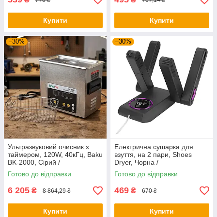
Купити
Купити
–30%
–30%
Ультразвуковий очисник з
Електрична сушарка для
таймером, 120W, 40кГц, Baku
взуття, на 2 пари, Shoes
BK-2000, Сірий /
Dryer, Чорна /
Ультразвукова ванна з
Електросушарка для взуття /
Готово до відправки
Готово до відправки
функцією дегазації рідини
Взуттєва сушарка
3.2л
6 205
469
₴
₴
8 864,29 ₴
670 ₴
Купити
Купити