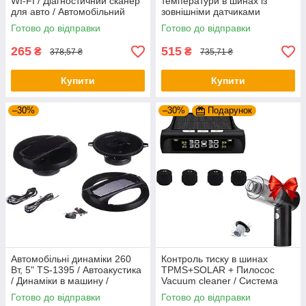
WI-FI / Діагностичний сканер
температури в шинах із
для авто / Автомобільний
зовнішніми датчиками
сканер
TPMS+SOLAR / Контроль
Готово до відправки
Готово до відправки
тиску в шинах
265
515
₴
₴
378,57 ₴
735,71 ₴
Купити
Купити
–30%
–30%
Подарунок
Автомобільні динаміки 260
Контроль тиску в шинах
Вт, 5" TS-1395 / Автоакустика
TPMS+SOLAR + Пилосос
/ Динаміки в машину /
Vacuum cleaner / Система
Колонки в авто
контролю тиску та
Готово до відправки
Готово до відправки
температури