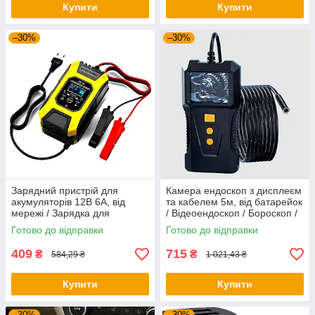
Купити
Купити
–30%
–30%
Зарядний пристрій для
Камера ендоскоп з дисплеєм
акумуляторів 12В 6А, від
та кабелем 5м, від батарейок
мережі / Зарядка для
/ Відеоендоскоп / Бороскоп /
акумуляторів / Зарядне для
Гнучкий ендоскоп
Готово до відправки
Готово до відправки
акумуляторів
409
715
₴
₴
584,29 ₴
1 021,43 ₴
Купити
Купити
–30%
–30%