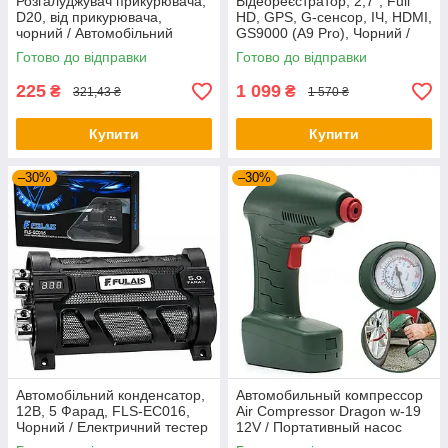
Розгалуджувач прикурювача,
Відеореєстратор, 2,7", Full
D20, від прикурювача,
HD, GPS, G-сенсор, ІЧ, HDMI,
чорний / Автомобільний
GS9000 (A9 Pro), Чорний /
зарядний пристрій (5
Відеореєстратор для авто /
Готово до відправки
Готово до відправки
пристроїв) з підсвічуванням
Реєстратор
225
1 099
₴
₴
321,43 ₴
1 570 ₴
Купити
Купити
–30%
–30%
Автомобільний конденсатор,
Автомобильный компрессор
12В, 5 Фарад, FLS-EC016,
Air Compressor Dragon w-19
Чорний / Електричний тестер
12V / Портативный насос
напруги / Автомобільний