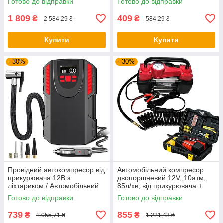
Готово до відправки
Готово до відправки
стабілізатор напруги
1 809
409
₴
₴
2 584,29 ₴
584,29 ₴
Купити
Купити
–30%
–30%
Провідний автокомпресор від
Автомобільний компресор
прикурювача 12В з
двопоршневий 12V, 10атм,
ліхтариком / Автомобільний
85л/хв, від прикурювача +
компресор для підкачки шин
кейс / Автомобільний насос
Готово до відправки
Готово до відправки
для шин
739
855
₴
₴
1 055,71 ₴
1 221,43 ₴