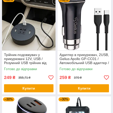
Трійник-подовжувач у
Адаптер в прикурювач, 2USB,
прикурювачі 12V, USB /
Gelius Apollo GP-CC01 /
Розумний USB трійник від
Автомобільний USB адаптер /
прикурювача / Автомобільний
Зарядний пристрій в
Готово до відправки
Готово до відправки
розгалужувач
прикурювач
249
259
₴
₴
355,71 ₴
370 ₴
Купити
Купити
–30%
–30%