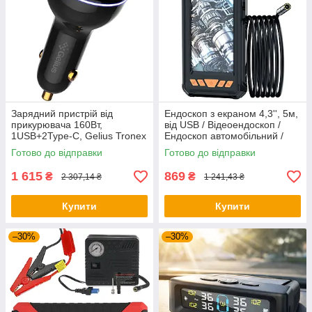
Зарядний пристрій від
Ендоскоп з екраном 4,3'', 5м,
прикурювача 160Вт,
від USB / Відеоендоскоп /
1USB+2Type-C, Gelius Tronex
Ендоскоп автомобільний /
GP-CC012 / Адаптер
Цифровий ендоскоп
Готово до відправки
Готово до відправки
автомобільний / Адаптер
автомобільний
1 615
869
₴
₴
2 307,14 ₴
1 241,43 ₴
Купити
Купити
–30%
–30%