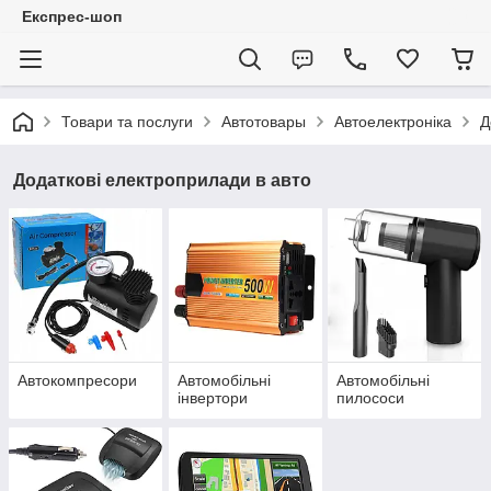
Експрес-шоп
Товари та послуги
Автотовары
Автоелектроніка
Д
Додаткові електроприлади в авто
Автокомпресори
Автомобільні
Автомобільні
інвертори
пилососи