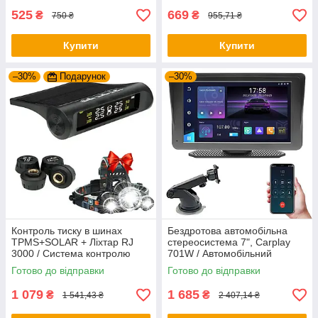
525
669
₴
₴
750 ₴
955,71 ₴
Купити
Купити
–30%
Подарунок
–30%
Контроль тиску в шинах
Бездротова автомобільна
TPMS+SOLAR + Ліхтар RJ
стереосистема 7", Carplay
3000 / Система контролю
701W / Автомобільний
тиску та температури
сенсорний монітор /
Готово до відправки
Готово до відправки
Портативний екран
1 079
1 685
₴
₴
1 541,43 ₴
2 407,14 ₴