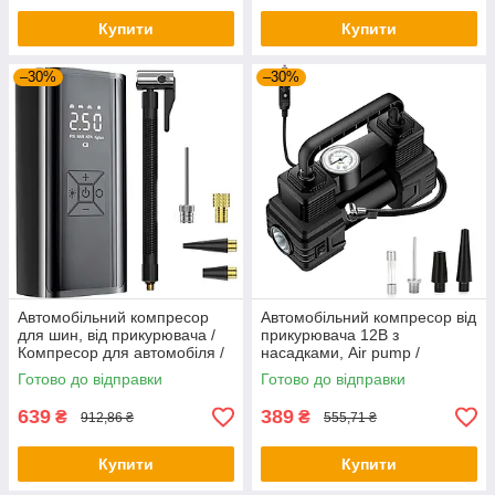
Купити
Купити
–30%
–30%
Автомобільний компресор
Автомобільний компресор від
для шин, від прикурювача /
прикурювача 12В з
Компресор для автомобіля /
насадками, Air pump /
Автокомпресор
Автокомпресор повітряний
Готово до відправки
Готово до відправки
639
389
₴
₴
912,86 ₴
555,71 ₴
Купити
Купити