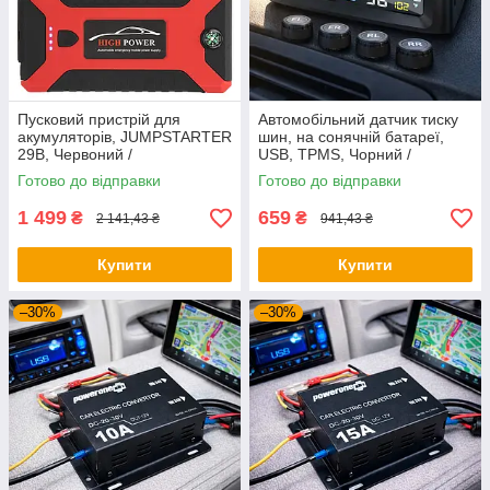
Пусковий пристрій для
Автомобільний датчик тиску
акумуляторів, JUMPSTARTER
шин, на сонячній батареї,
29B, Червоний /
USB, TPMS, Чорний /
Пускозарядний пристрій
Система контролю тиску в
Готово до відправки
Готово до відправки
99800мАч 600А з
шинах + 4 датчики
компресором
1 499
659
₴
₴
2 141,43 ₴
941,43 ₴
Купити
Купити
–30%
–30%