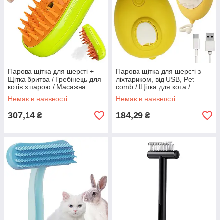
Парова щітка для шерсті +
Парова щітка для шерсті з
Щітка бритва / Гребінець для
ліхтариком, від USB, Pet
котів з парою / Масажна
comb / Щітка для кота /
щітка від шерсті
Гребінець для кота
Немає в наявності
Немає в наявності
307,14
184,29
₴
₴