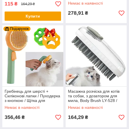
тварин
115
Немає в наявності
₴
164,29 ₴
278,91
₴
Купити
Подарунок
Гребінець для шерсті +
Масажна розчіска для котів
Силіконові лапки / Пуходерка
та собак, з дозатором для
з кнопкою / Щітка для
мила, Body Brush LY-528 /
вичісування шерсті
Силіконова щітка для котів
Немає в наявності
Немає в наявності
356,46
164,29
₴
₴