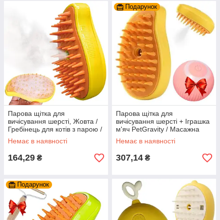
Подарунок
Парова щітка для
Парова щітка для
вичісування шерсті, Жовта /
вичісування шерсті + Іграшка
Гребінець для котів з парою /
м'яч PetGravity / Масажна
Масажна щітка від шерсті
щітка від шерсті з паром
Немає в наявності
Немає в наявності
164,29
307,14
₴
₴
Подарунок