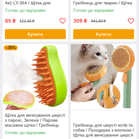
4в1 LY-364 / Щітка для
Гребінець для тварин / Щітка
вичісування шерсті
для собак і котів
Готово до відправки
Готово до відправки
85
309
₴
₴
121,43 ₴
441,43 ₴
Купити
Купити
–30%
Щітка для вичісування шерсті
з парою, Зелена / Парова
масажна щітка / Гребінець
Гребінець для шерсті котів та
для тварин
собак / Пуходерка з кнопкою /
Готово до відправки
Щітка для вичісування шерсті