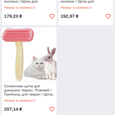
кнопкою / Щітка для
кнопкою / Щітка для
вичісування шерсті тварин
вичісування шерсті тварин
Немає в наявності
Немає в наявності
179,20
192,97
₴
₴
Силіконова щітка для
домашніх тварин, Рожевий /
Гребінець для тварин / Щітка
для собак і котів
Немає в наявності
207,14
₴