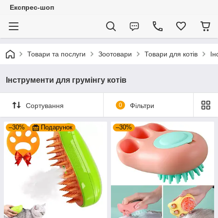
Експрес-шоп
Товари та послуги
Зоотовари
Товари для котів
Ін
Інструменти для грумінгу котів
Сортування
0
Фільтри
–30%
Подарунок
–30%