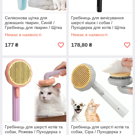
Силіконова щітка для
Гребінець для вичісування
домашніх тварин, Синій /
шерсті кішок і собак /
Гребінець для тварин / Щітка
Пуходерка для котів / Щітка
для собак і котів
для вичісування тварин
Немає в наявності
Немає в наявності
177
178,80
₴
₴
Гребінець для шерсті котів та
Гребінець для шерсті котів та
собак, Рожева / Пуходерка з
собак, Сіра / Пуходерка з