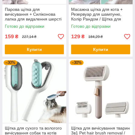
Парова щітка для
Масажна щітка для кота +
вичісування + Силіконова
Резервуар для шампуню,
лапка для видалення шерсті
Колір Рандом / Щітка для
1шт / Гребінець для тварин
купання тварин / Гребінець
Готово до відправки
Готово до відправки
для котів
159
129
₴
₴
227,14 ₴
184,29 ₴
Купити
Купити
–30%
–30%
Щітка для сухого та вологого
Щітка для вичісування тварин
вичісування собак та котів
3в1 Pet hair brush removal /