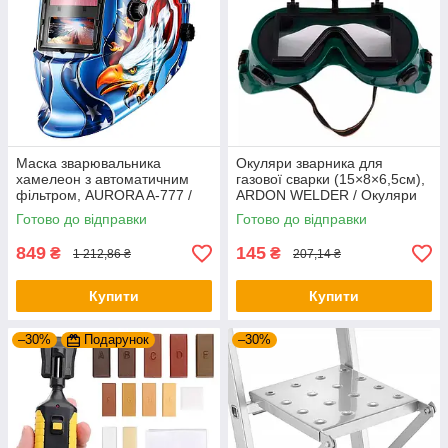
Маска зварювальника
Окуляри зварника для
хамелеон з автоматичним
газової сварки (15×8×6,5см),
фільтром, AURORA A-777 /
ARDON WELDER / Окуляри
Зварювальна маска
для зварювання /
Готово до відправки
Готово до відправки
Зварювальні окуляри
849
145
₴
₴
1 212,86 ₴
207,14 ₴
Купити
Купити
–30%
Подарунок
–30%