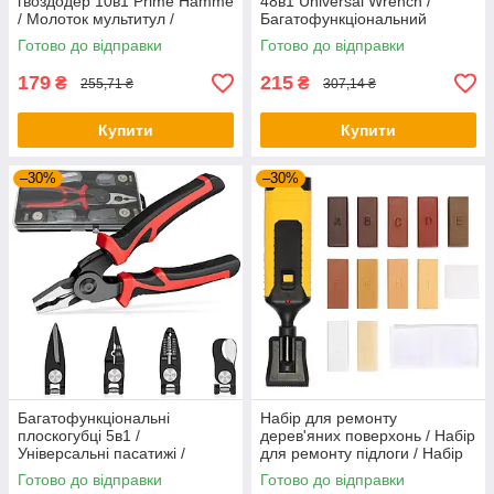
гвоздодер 10в1 Prime Hamme
48в1 Universal Wrench /
/ Молоток мультитул /
Багатофункціональний
Молоток з гвоздодером
торцевий ключ
Готово до відправки
Готово до відправки
179
215
₴
₴
255,71 ₴
307,14 ₴
Купити
Купити
–30%
–30%
Багатофункціональні
Набір для ремонту
плоскогубці 5в1 /
дерев'яних поверхонь / Набір
Універсальні пасатижі /
для ремонту підлоги / Набір
Плоскогубці зі змінними
для реставрації меблів
Готово до відправки
Готово до відправки
насадками