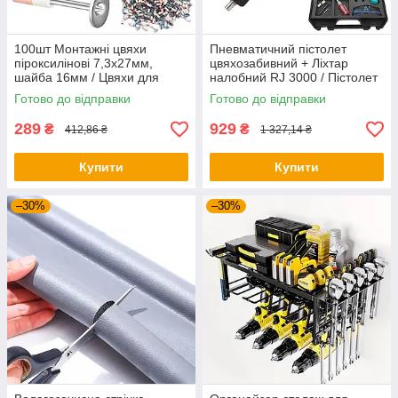
100шт Монтажні цвяхи
Пневматичний пістолет
піроксилінові 7,3x27мм,
цвяхозабивний + Ліхтар
шайба 16мм / Цвяхи для
налобний RJ 3000 / Пістолет
ручного цвяхозабивного
для цвяхів / Нейлер
Готово до відправки
Готово до відправки
пістолета
289
929
₴
₴
412,86 ₴
1 327,14 ₴
Купити
Купити
–30%
–30%