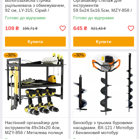
Вологозахисна стрічка
Органайзер стелаж для
ущільнювача з обмежувачем,
інструментів
92 см, LY-315, Сірий /
59.5х24.5х16.5см, MZY-858 /
Ущільнювач для дверей
Настінний органайзер для
Готово до відправки
Готово до відправки
інструментів
109
645
₴
₴
155,71 ₴
921,43 ₴
Купити
Купити
–30%
–30%
Настінний органайзер для
Бензобур з трьома буровими
інструментів 49х34х20.4см,
насадками, BX-121 / Мотобур
MZY-856 / Металева полиця
/ Бензиновий мотобур
органайзер для інструментів