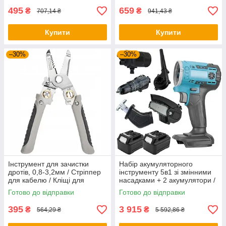
495
659
₴
₴
707,14 ₴
941,43 ₴
Купити
Купити
–30%
–30%
Інструмент для зачистки
Набір акумуляторного
дротів, 0,8-3,2мм / Стріппер
інструменту 5в1 зі змінними
для кабелю / Кліщі для
насадками + 2 акумулятори /
зняття ізоляції
Комплект
Готово до відправки
Готово до відправки
електроінструментів
395
3 915
₴
₴
564,29 ₴
5 592,86 ₴