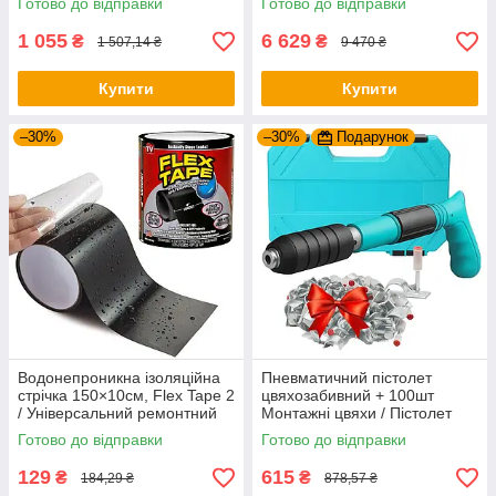
Готово до відправки
Готово до відправки
1 055
6 629
₴
₴
1 507,14 ₴
9 470 ₴
Купити
Купити
–30%
–30%
Подарунок
Водонепроникна ізоляційна
Пневматичний пістолет
стрічка 150×10см, Flex Tape 2
цвяхозабивний + 100шт
/ Універсальний ремонтний
Монтажні цвяхи / Пістолет
скотч / Клейка стрічка
для цвяхів / Нейлер
Готово до відправки
Готово до відправки
надміцна
129
615
₴
₴
184,29 ₴
878,57 ₴