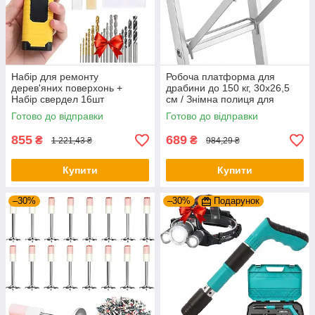
Набір для ремонту
Робоча платформа для
дерев'яних поверхонь +
драбини до 150 кг, 30х26,5
Набір свердел 16шт
см / Знімна полиця для
WELLBORN / Набір для
драбини / Платформа для
Готово до відправки
Готово до відправки
ремонту підлог
стрем'янки
855
689
₴
₴
1 221,43 ₴
984,29 ₴
Купити
Купити
–30%
–30%
Подарунок