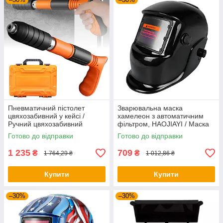
Пневматичний пістолет
Зварювальна маска
цвяхозабивний у кейсі /
хамелеон з автоматичним
Ручний цвяхозабивний
фільтром, HAOJIAYI / Маска
пістолет / Нейлер-пістолет
зварювальника / Маска для
Готово до відправки
Готово до відправки
для цвяхів
зварювання
1 235
709
₴
₴
1 764,29 ₴
1 012,86 ₴
Купити
Купити
–30%
–30%