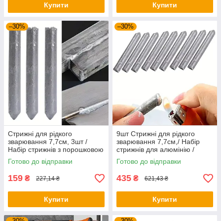
Купити
Купити
–30%
–30%
Стрижні для рідкого
9шт Стрижні для рідкого
зварювання 7,7см, 3шт /
зварювання 7,7см,/ Набір
Набір стрижнів з порошковою
стрижнів для алюмінію /
серцевиною / Зварювальні
Зварювальні стрижні / Рідке
Готово до відправки
Готово до відправки
стрижні
зварювання
159
435
₴
₴
227,14 ₴
621,43 ₴
Купити
Купити
–30%
–30%