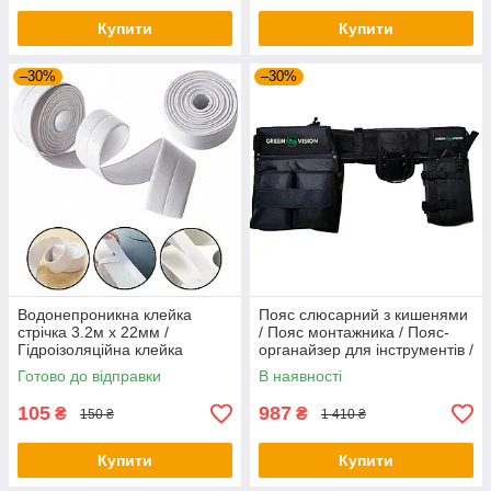
Купити
Купити
–30%
–30%
Водонепроникна клейка
Пояс слюсарний з кишенями
стрічка 3.2м х 22мм /
/ Пояс монтажника / Пояс-
Гідроізоляційна клейка
органайзер для інструментів /
стрічка для ванн та раковини
Пояс для шуруповерта
Готово до відправки
В наявності
/ Стрічка ізолятор для кухні
105
987
₴
₴
150 ₴
1 410 ₴
Купити
Купити