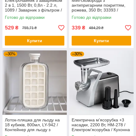
Електрочайник з заварником
Міні-сковорода з
2 в 1, 1500 Вт, 0,8л - 2.2 л,
антипригарним покриттям,
1089 / Заварник з фільтром /
рожева, 350 Вт, 33393 /
Електрочайник для кухні
Электросковорода /
Готово до відправки
Готово до відправки
Сковорода електрична
529
339
₴
₴
755,71 ₴
484,29 ₴
Купити
Купити
–30%
–30%
Лоток-пляшка для льоду на
Електрична м'ясорубка +3
18 кубиків, 800мл, LY-942 /
насадки, 2200 Вт, HM-278 /
Контейнер для льоду з
Електром'ясорубка / Кухонна
кришкою / Форма для льоду
м'ясорубка