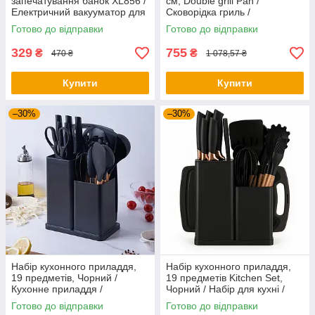
запечатування банок XL856 /
см, Double grill Pan /
Електричний вакууматор для
Сковорідка гриль /
банок / Набір для
Антипригарна сковорода
Готово до відправки
Готово до відправки
вакуумування
329
755
₴
₴
470 ₴
1 078,57 ₴
Купити
Купити
–30%
–30%
Набір кухонного приладдя,
Набір кухонного приладдя,
19 предметів, Чорний /
19 предметів Kitchen Set,
Кухонне приладдя /
Чорний / Набір для кухні /
Силіконовий набір для кухні
Кухонний набір приладів
Готово до відправки
Готово до відправки