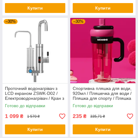
Купити
Купити
–30%
–30%
Проточний водонагрівач з
Спортивна пляшка для води,
LCD екраном ZSWK-D02 /
920мл / Пляшечка для води /
Електроводонагрівач / Кран з
Пляшка для спорту / Пляшка
підігрівом води
з трубочкою
Готово до відправки
Готово до відправки
1 099
235
₴
₴
1 570 ₴
335,71 ₴
Купити
Купити