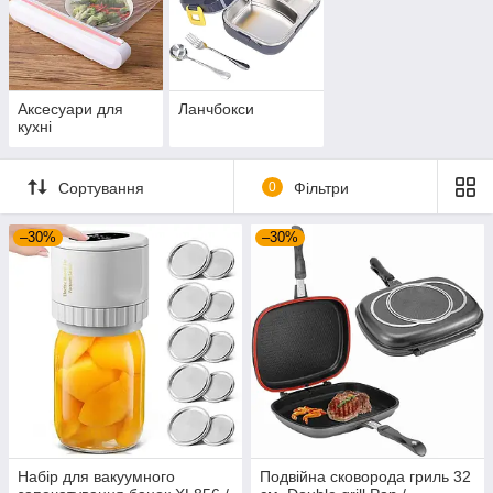
Аксесуари для
Ланчбокси
кухні
Сортування
0
Фільтри
–30%
–30%
Набір для вакуумного
Подвійна сковорода гриль 32