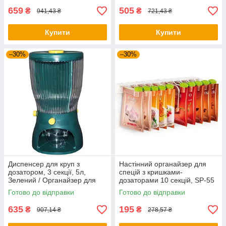
659
505
₴
₴
941,43 ₴
721,43 ₴
Купити
Купити
–30%
–30%
Диспенсер для круп з
Настінний органайзер для
дозатором, 3 секції, 5л,
спецій з кришками-
Зелений / Органайзер для
дозаторами 10 секцій, SP-55
круп / Органайзер для
/ Навісний органайзер для
Готово до відправки
Готово до відправки
сипучих продуктів
приправ
635
195
₴
₴
907,14 ₴
278,57 ₴