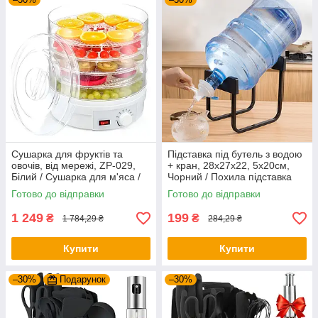
Сушарка для фруктів та
Підставка під бутель з водою
овочів, від мережі, ZP-029,
+ кран, 28х27х22, 5х20см,
Білий / Сушарка для м'яса /
Чорний / Похила підставка
Дегідратор для м'яса
під бутлі 19л
Готово до відправки
Готово до відправки
1 249
199
₴
₴
1 784,29 ₴
284,29 ₴
Купити
Купити
–30%
Подарунок
–30%