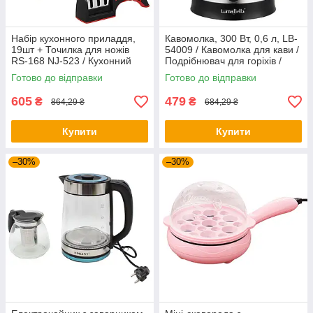
Набір кухонного приладдя,
Кавомолка, 300 Вт, 0,6 л, LB-
19шт + Точилка для ножів
54009 / Кавомолка для кави /
RS-168 NJ-523 / Кухонний
Подрібнювач для горіхів /
набір приладів
Електрична кавомолка
Готово до відправки
Готово до відправки
605
479
₴
₴
864,29 ₴
684,29 ₴
Купити
Купити
–30%
–30%