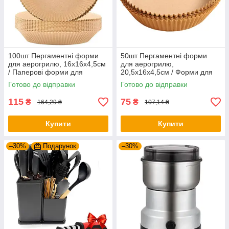
100шт Пергаментні форми
50шт Пергаментні форми
для аерогрилю, 16х16х4,5см
для аерогрилю,
/ Паперові форми для
20,5х16х4,5см / Форми для
мультипечі / Форми для
випічки / Форма для
Готово до відправки
Готово до відправки
випічки
аерогрилю
115
75
₴
₴
164,29 ₴
107,14 ₴
Купити
Купити
–30%
Подарунок
–30%