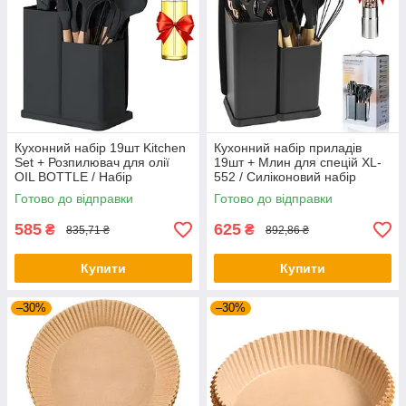
Кухонний набір 19шт Kitchen
Кухонний набір приладів
Set + Розпилювач для олії
19шт + Млин для спецій XL-
OIL BOTTLE / Набір
552 / Силіконовий набір
кухонного приладдя
кухонного приладдя
Готово до відправки
Готово до відправки
585
625
₴
₴
835,71 ₴
892,86 ₴
Купити
Купити
–30%
–30%