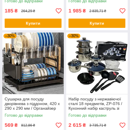
Готово до відправки
Готово до відправки
185
1 985
₴
₴
264,29 ₴
2 835,71 ₴
Купити
Купити
–30%
–30%
Сушарка для посуду
Набір посуду з нержавіючої
дворівнева з піддоном, 420 x
сталі 18 предметів, ZP-076 /
290 x 290 мм / Органайзер
Кухонний набір каструль зі
для посуду / Сушарка для
сковородою
Готово до відправки
Готово до відправки
посуду
569
2 615
₴
₴
812,86 ₴
3 735,71 ₴