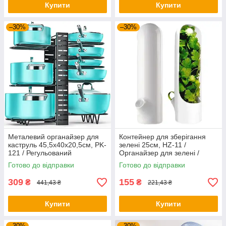
Купити
Купити
–30%
–30%
Металевий органайзер для
Контейнер для зберігання
каструль 45,5х40х20,5см, PK-
зелені 25см, HZ-11 /
121 / Регульований
Органайзер для зелені /
органайзер для сковорідок
Ємність для зберігання
Готово до відправки
Готово до відправки
зелені в холодильнику
309
155
₴
₴
441,43 ₴
221,43 ₴
Купити
Купити
–30%
–30%