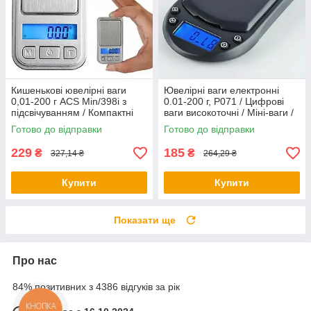
Кишенькові ювелірні ваги
Ювелірні ваги електронні
0,01-200 г ACS Min/398i з
0.01-200 г, P071 / Цифрові
підсвічуванням / Компактні
ваги високоточні / Міні-ваги /
електронні міні ваги
Ваги для ювелірних виробів
Готово до відправки
Готово до відправки
229
185
₴
₴
327,14 ₴
264,29 ₴
Купити
Купити
Показати ще
Про нас
84% позитивних з 4386 відгуків за рік
КНОПКА