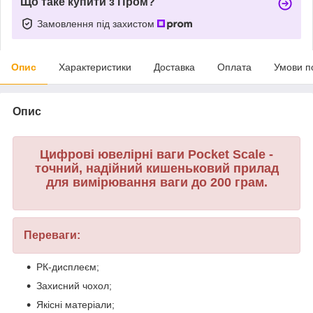
Що таке купити з Пром?
Замовлення під захистом
Опис
Характеристики
Доставка
Оплата
Умови п
Опис
Цифрові ювелірні ваги Pocket Scale -
точний, надійний кишеньковий прилад
для вимірювання ваги до 200 грам.
Переваги:
РК-дисплеєм;
Захисний чохол;
Якісні матеріали;