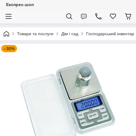
Експрес-шоп
Товари та послуги
Дім і сад
Господарський інвентар
–30%