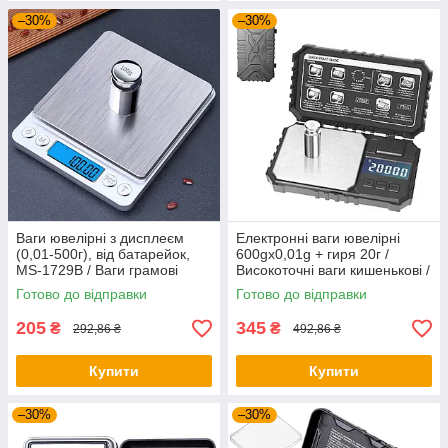
–30%
–30%
Ваги ювелірні з дисплеєм
Електронні ваги ювелірні
(0,01-500г), від батарейок,
600gx0,01g + гиря 20г /
MS-1729B / Ваги грамові
Високоточні ваги кишенькові /
Цифрові міні ваги
Готово до відправки
Готово до відправки
205
345
₴
₴
292,86 ₴
492,86 ₴
Купити
Купити
–30%
–30%