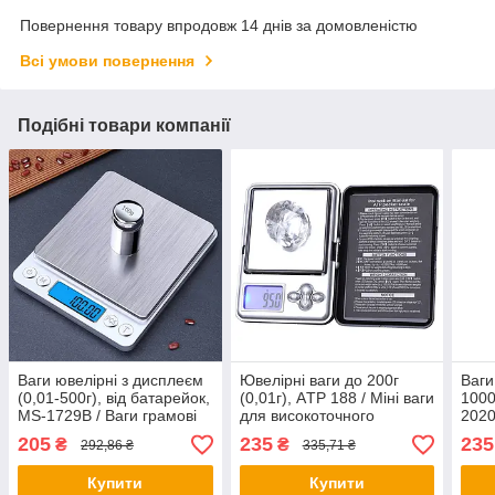
Повернення товару впродовж 14 днів за домовленістю
Всі умови повернення
Подібні товари компанії
Ваги ювелірні з дисплеєм
Ювелірні ваги до 200г
Ваги
(0,01-500г), від батарейок,
(0,01г), AТР 188 / Міні ваги
1000
MS-1729B / Ваги грамові
для високоточного
2020
вимірювання
кише
205
235
235
₴
₴
292,86 ₴
335,71 ₴
Купити
Купити