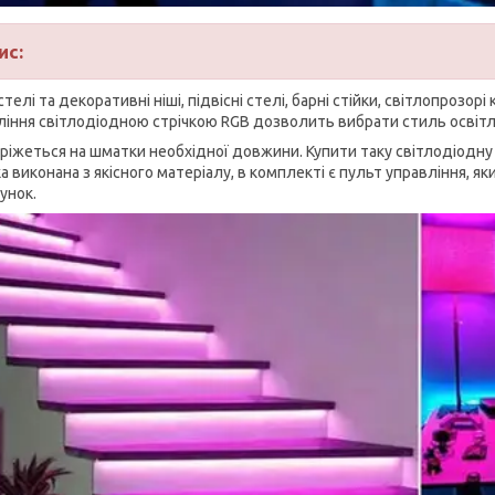
ис
:
стелі та декоративні ніші, підвісні стелі, барні стійки, світлопрозорі
ління світлодіодною стрічкою RGB дозволить вибрати стиль освітл
 ріжеться на шматки необхідної довжини. Купити таку світлодіодну с
а виконана з якісного матеріалу, в комплекті є пульт управління, як
унок.