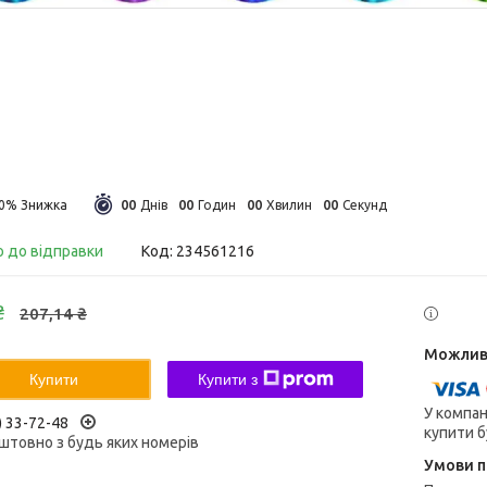
0
0
0
0
0
0
0
0
30%
Днів
Годин
Хвилин
Секунд
о до відправки
Код:
234561216
₴
207,14 ₴
Купити
Купити з
У компан
) 33-72-48
купити б
штовно з будь яких номерів