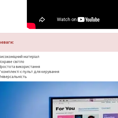
реваги:
Високоміцний матеріал
Яскраве світло
Простота використання
У комплекті є пульт для керування
Універсальність