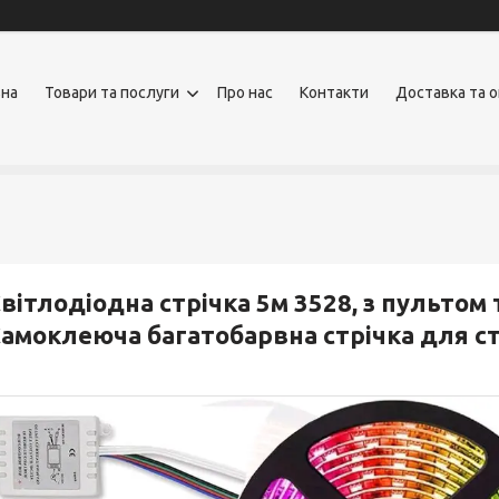
вна
Товари та послуги
Про нас
Контакти
Доставка та 
вітлодіодна стрічка 5м 3528, з пультом 
амоклеюча багатобарвна стрічка для ст