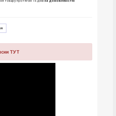
ння товару протягом 14 днів
за домовленістю
ня
исни ТУТ