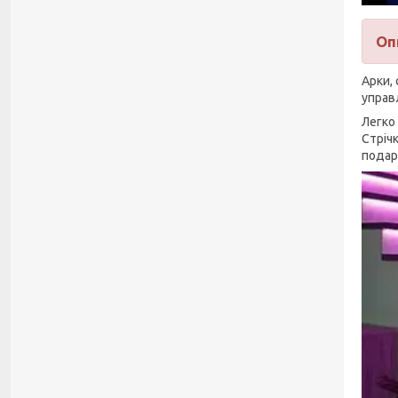
Оп
Арки, 
управ
Легко
Стрічк
подар