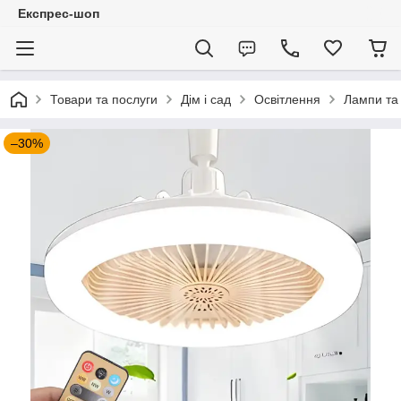
Експрес-шоп
Товари та послуги
Дім і сад
Освітлення
Лампи та 
–30%