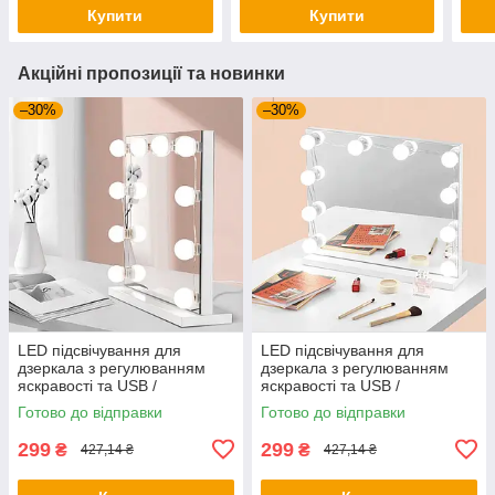
Світильник в зал
лед вентилятор
лам
Купити
Купити
Акційні пропозиції та новинки
–30%
–30%
LED підсвічування для
LED підсвічування для
дзеркала з регулюванням
дзеркала з регулюванням
яскравості та USB /
яскравості та USB /
Світлодіодні лампочки 10 шт
Світлодіодні лампочки 10 шт
Готово до відправки
Готово до відправки
для гримерного дзеркала
для гримерного дзеркала
299
299
₴
₴
427,14 ₴
427,14 ₴