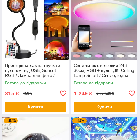
Проекційна лампа гнучка з
Світильник стельовий 24Вт,
пультом, від USB, Sunset
30см, RGB + пульт ДК, Ceiling
RGB / Лампа для фото /
Lamp Smart / Світлодіодна
Лампа-захід сонця
LED люстра
Готово до відправки
Готово до відправки
315
1 249
₴
₴
450 ₴
1 784,29 ₴
Купити
Купити
–30%
–30%