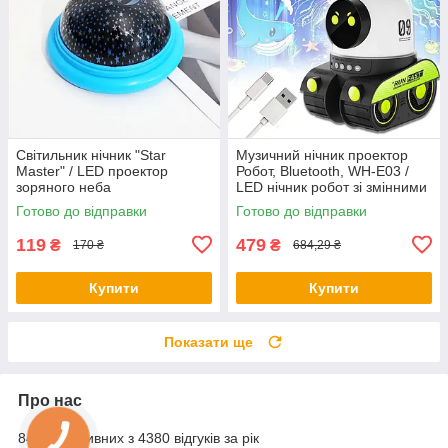
Світильник нічник "Star
Музичний нічник проектор
Master" / LED проектор
Робот, Bluetooth, WH-E03 /
зоряного неба
LED нічник робот зі змінними
слайдами / Дитячий нічник
Готово до відправки
Готово до відправки
119
479
₴
₴
170 ₴
684,29 ₴
Купити
Купити
Показати ще
Про нас
84% позитивних з 4380 відгуків за рік