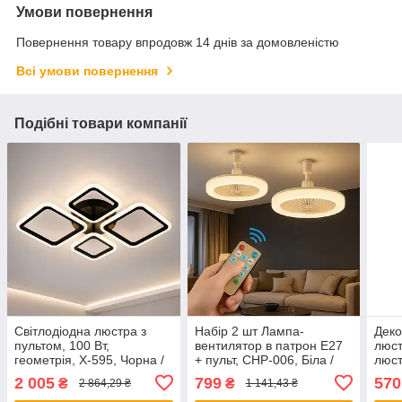
Умови повернення
Повернення товару впродовж 14 днів за домовленістю
Всі умови повернення
Подібні товари компанії
Світлодіодна люстра з
Набір 2 шт Лампа-
Деко
пультом, 100 Вт,
вентилятор в патрон Е27
люст
геометрія, X-595, Чорна /
+ пульт, CHP-006, Біла /
люст
LED світильник / Смарт
LED люстра з
BELF
2 005
799
570
₴
₴
2 864,29 ₴
1 141,43 ₴
люстра стельова /
вентилятором / Стельовий
Стел