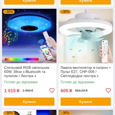
Купити
Купити
–30%
–30%
Стельовий RGB світильник
Лампа-вентилятор в патрон +
60W, 38см з Bluetooth та
Пульт E27, CHP-008 /
пультом / Люстра з
Світлодіодна люстра з
регулюванням яскравості /
вентилятором / Лід люстра
Готово до відправки
Готово до відправки
Світлодіодна лампа
стельова
1 015
605
₴
₴
1 450 ₴
864,29 ₴
Купити
Купити
–30%
–30%