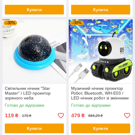
Купити
Купити
–30%
–30%
Світильник нічник "Star
Музичний нічник проектор
Master" / LED проектор
Робот, Bluetooth, WH-E03 /
зоряного неба
LED нічник робот зі змінними
слайдами / Дитячий нічник
Готово до відправки
Готово до відправки
119
479
₴
₴
170 ₴
684,29 ₴
Купити
Купити