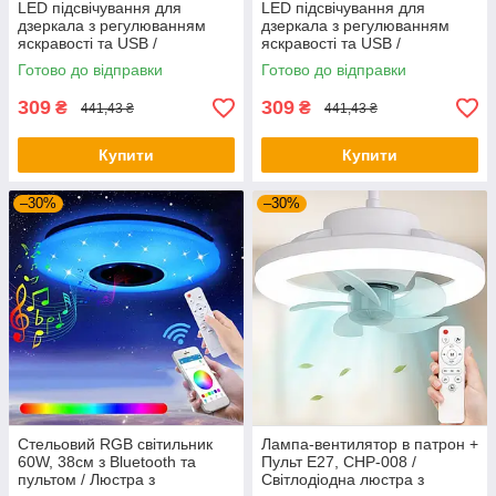
LED підсвічування для
LED підсвічування для
дзеркала з регулюванням
дзеркала з регулюванням
яскравості та USB /
яскравості та USB /
Світлодіодні лампочки 10 шт
Світлодіодні лампочки 10 шт
Готово до відправки
Готово до відправки
для гримерного дзеркала
для гримерного дзеркала
309
309
₴
₴
441,43 ₴
441,43 ₴
Купити
Купити
–30%
–30%
Стельовий RGB світильник
Лампа-вентилятор в патрон +
60W, 38см з Bluetooth та
Пульт E27, CHP-008 /
пультом / Люстра з
Світлодіодна люстра з