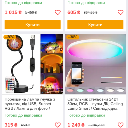
регулюванням яскравості /
вентилятором / Лід люстра
Готово до відправки
Готово до відправки
Світлодіодна лампа
стельова
1 015
605
₴
₴
1 450 ₴
864,29 ₴
Купити
Купити
–30%
–30%
Проекційна лампа гнучка з
Світильник стельовий 24Вт,
пультом, від USB, Sunset
30см, RGB + пульт ДК, Ceiling
RGB / Лампа для фото /
Lamp Smart / Світлодіодна
Лампа-захід сонця
LED люстра
Готово до відправки
Готово до відправки
315
1 249
₴
₴
450 ₴
1 784,29 ₴