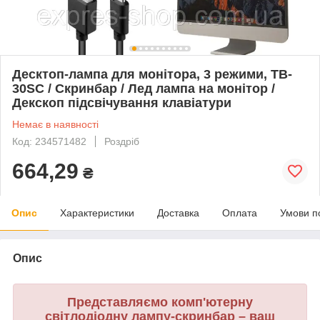
Десктоп-лампа для монітора, 3 режими, TB-
30SC / Скринбар / Лед лампа на монітор /
Декскоп підсвічування клавіатури
Немає в наявності
Код: 234571482
Роздріб
664,29
₴
Опис
Характеристики
Доставка
Оплата
Умови п
Опис
Представляємо комп'ютерну
світлодіодну лампу-скринбар – ваш