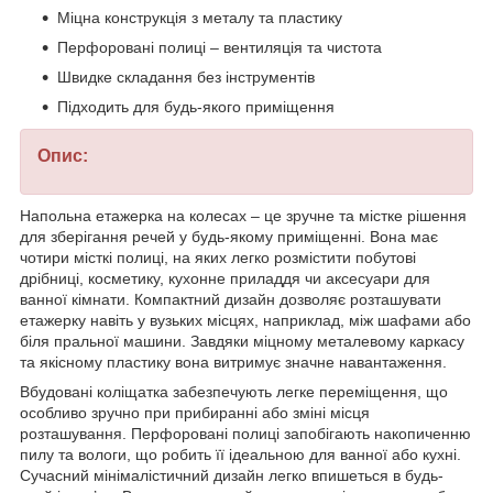
Міцна конструкція з металу та пластику
Перфоровані полиці – вентиляція та чистота
Швидке складання без інструментів
Підходить для будь-якого приміщення
Опис:
Напольна етажерка на колесах – це зручне та містке рішення
для зберігання речей у будь-якому приміщенні. Вона має
чотири місткі полиці, на яких легко розмістити побутові
дрібниці, косметику, кухонне приладдя чи аксесуари для
ванної кімнати. Компактний дизайн дозволяє розташувати
етажерку навіть у вузьких місцях, наприклад, між шафами або
біля пральної машини. Завдяки міцному металевому каркасу
та якісному пластику вона витримує значне навантаження.
Вбудовані коліщатка забезпечують легке переміщення, що
особливо зручно при прибиранні або зміні місця
розташування. Перфоровані полиці запобігають накопиченню
пилу та вологи, що робить її ідеальною для ванної або кухні.
Сучасний мінімалістичний дизайн легко впишеться в будь-