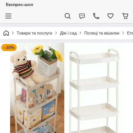
Експрес-шоп
Товари та послуги
Дім і сад
Полиці та вішалки
Ет
–30%