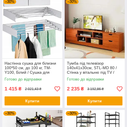
–30%
–30%
Настінна сушка для білизни
Тумба під телевізор
100*50 см, до 100 кг, TM-
140х41х30см, STL-MD 80 /
Y100, Білий / Сушка для
Стінка у вітальню під TV /
речей
Тумба під ТВ / Стінка під ТВ
Готово до відправки
Готово до відправки
1 415
2 235
₴
₴
2 021,43 ₴
3 192,86 ₴
Купити
Купити
–30%
–30%