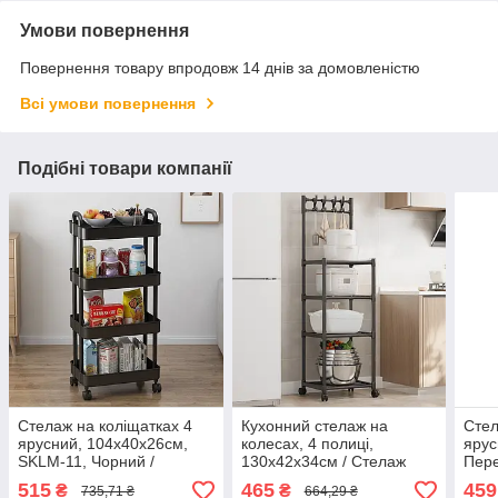
Умови повернення
Повернення товару впродовж 14 днів за домовленістю
Всі умови повернення
Подібні товари компанії
Стелаж на коліщатках 4
Кухонний стелаж на
Стел
ярусний, 104х40х26см,
колесах, 4 полиці,
ярус
SKLM-11, Чорний /
130х42х34см / Стелаж
Пере
Етажерка у ванну /
етажерка з полицями /
ванн
515
465
459
₴
₴
735,71 ₴
664,29 ₴
Полиця на коліщатках /
Полиця на коліщатках
кухн