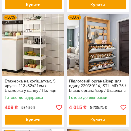
Купити
Купити
–30%
–30%
Етажерка на коліщатках, 5
Підлоговий органайзер для
ярусів, 113х32х21см /
одягу 220*80*24, STL-MD 75 /
Етажерка у ванну / Полиця
Вішак-органайзер / Вішалка в
на коліщатках / Стелаж на
передпокій
Готово до відправки
Готово до відправки
коліщатках
409
4 015
₴
₴
584,29 ₴
5 735,71 ₴
Купити
Купити