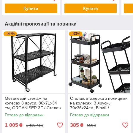
Стелаж на кухню
Купити
Купити
Акційні пропозиції та новинки
–30%
–30%
Металевий стелаж на
Стелаж етажерка з полицями
колесах 3 яруси, 86х71х34
на колесах, 3 яруси,
см, ORGANISER 3F / Стелаж
70x36x24см, Білий /
для дому / Полиця на
Етажерка у ванну
Готово до відправки
Готово до відправки
колесах
1 005
385
₴
₴
1 435,71 ₴
550 ₴