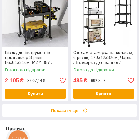
Візок для інструментів
Стелаж етажерка на колесах,
органайзер 3 рівні,
6 рівнів, 170х42х32см, Чорна
86х61x31см, MZY-857 /
/ Етажерка для ванної /
Пересувний органайзер для
Підлогова полиця для кухні /
Готово до відправки
Готово до відправки
інструментів
Полиця-етажерка
2 105
485
₴
₴
3 007,14 ₴
692,86 ₴
Купити
Купити
Показати ще
Про нас