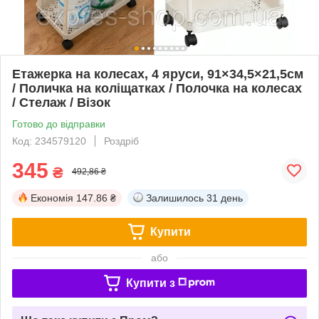
Етажерка на колесах, 4 яруси, 91×34,5×21,5см
/ Поличка на коліщатках / Полочка на колесах
/ Стелаж / Візок
Готово до відправки
Код: 234579120
Роздріб
345
₴
492,86 ₴
Економія
147.86 ₴
Залишилось
31 день
Купити
або
Купити з