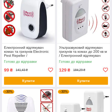
Електронний відлякувач
Ультразвуковий відлякувач
комах та гризунів Electronic
гризунів та комах до 200 кв м
Pest Repeller /
/ Електронний відлякувач
Ультразвуковий відлякувач
тарганів та мишей
Готово до відправки
Готово до відправки
мишей
99
129
₴
₴
141,43 ₴
184,29 ₴
Купити
Купити
–30%
–30%