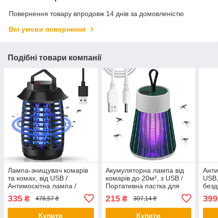
Повернення товару впродовж 14 днів за домовленістю
Всі умови повернення
Подібні товари компанії
Лампа-знищувач комарів
Акумуляторна лампа від
Анти
та комах, від USB /
комарів до 20м², з USB /
USB,
Антимоскітна лампа /
Портативна пастка для
безд
Електрична пастка для
комарів / Знищувач комах
годи
335
215
399
₴
₴
478,57 ₴
307,14 ₴
комарів
кома
кома
Купити
Купити