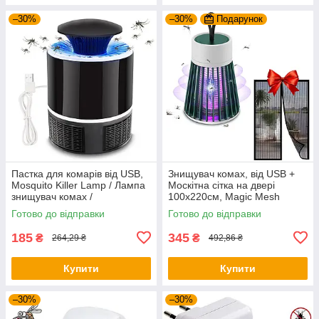
–30%
–30%
Подарунок
Пастка для комарів від USB,
Знищувач комах, від USB +
Mosquito Killer Lamp / Лампа
Москітна сітка на двері
знищувач комах /
100х220см, Magic Mesh
Антимоскітна лампа
Готово до відправки
Готово до відправки
185
345
₴
₴
264,29 ₴
492,86 ₴
Купити
Купити
–30%
–30%