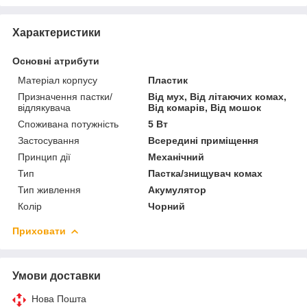
Характеристики
Основні атрибути
Матеріал корпусу
Пластик
Призначення пастки/
Від мух, Від літаючих комах,
відлякувача
Від комарів, Від мошок
Споживана потужність
5 Вт
Застосування
Всередині приміщення
Принцип дії
Механічний
Тип
Пастка/знищувач комах
Тип живлення
Акумулятор
Колір
Чорний
Приховати
Умови доставки
Нова Пошта