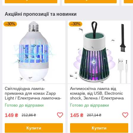
Акційні пропозиції та новинки
–30%
–30%
Світлодіодна лампа-
Антимоскітна лампа від
приманка для комах Zapp
комарів, від USB, Electronic
Light / Електрична лампочка-
shock, Зелена / Електрична
знищувач мух та комарів
пастка-знищувач комах
Готово до відправки
Готово до відправки
149
145
₴
₴
212,86 ₴
207,14 ₴
Купити
Купити