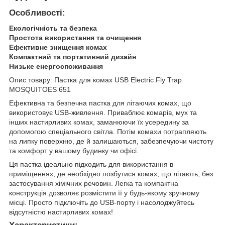
Особливості:
Екологічність та безпека
Простота використання та очищення
Ефективне знищення комах
Компактний та портативний дизайн
Низьке енергоспоживання
Опис товару: Пастка для комах USB Electric Fly Trap
MOSQUITOES 651
Ефективна та безпечна пастка для літаючих комах, що
використовує USB-живлення. Приваблює комарів, мух та
інших настирливих комах, заманюючи їх усередину за
допомогою спеціального світла. Потім комахи потрапляють
на липку поверхню, де й залишаються, забезпечуючи чистоту
та комфорт у вашому будинку чи офісі.
Ця пастка ідеально підходить для використання в
приміщеннях, де необхідно позбутися комах, що літають, без
застосування хімічних речовин. Легка та компактна
конструкція дозволяє розмістити її у будь-якому зручному
місці. Просто підключіть до USB-порту і насолоджуйтесь
відсутністю настирливих комах!