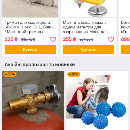
Тримач для смартфона,
Магнітна маса клема з
Воло
60х5мм, Hoco GH1, Білий
одним магнітом для
чохл
/ Магнітний тримач /
зварювання / Маса для
кГц,
Магнітне кільце тримач
зварювання / Клема маса
POI
235
255
899
₴
₴
335,71 ₴
364,29 ₴
для телефону
для зварювального
Мета
апарату
Пінп
Купити
Купити
Акційні пропозиції та новинки
–30%
–30%