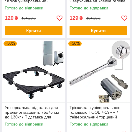
/ Ключ універсальний /
Сверхсильная клейка гелева
Розвідний ключ
стрічка / Нано скотч
Готово до відправки
Готово до відправки
129
129
₴
₴
184,29 ₴
184,29 ₴
Купити
Купити
–30%
–30%
Універсальна підставка для
Тріскачка з універсальною
пральної машини, 75х75 см
головкою TOOL 7-19мм /
до 130кг / Підставка для
Універсальний торцевий
холодильника
гайковий ключ
Готово до відправки
Готово до відправки