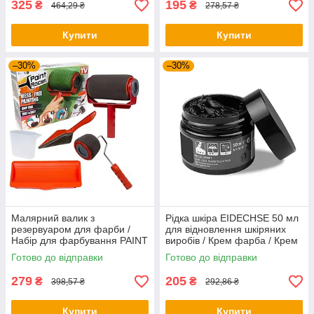
325
195
₴
₴
464,29 ₴
278,57 ₴
Купити
Купити
–30%
–30%
Малярний валик з
Рідка шкіра EIDECHSE 50 мл
резервуаром для фарби /
для відновлення шкіряних
Набір для фарбування PAINT
виробів / Крем фарба / Крем
ROLLER
для гладкої шкіри
Готово до відправки
Готово до відправки
279
205
₴
₴
398,57 ₴
292,86 ₴
Купити
Купити