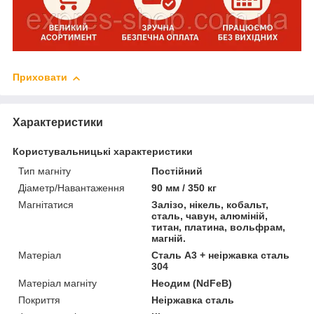
Приховати
Характеристики
Користувальницькі характеристики
Тип магніту
Постійний
Діаметр/Навантаження
90 мм / 350 кг
Магнітатися
Залізо, нікель, кобальт,
сталь, чавун, алюміній,
титан, платина, вольфрам,
магній.
Матеріал
Сталь A3 + неіржавка сталь
304
Матеріал магніту
Неодим (NdFeB)
Покриття
Неіржавка сталь