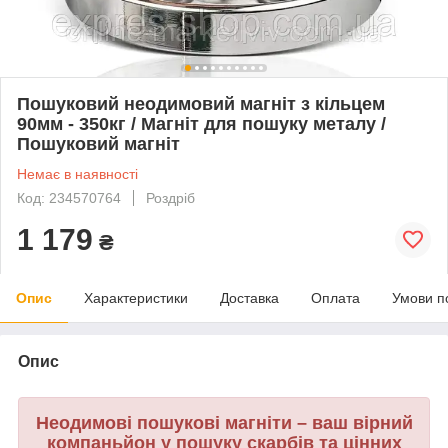
Пошуковий неодимовий магніт з кільцем
90мм - 350кг / Магніт для пошуку металу /
Пошуковий магніт
Немає в наявності
Код: 234570764
Роздріб
1 179
₴
Опис
Характеристики
Доставка
Оплата
Умови п
Опис
Неодимові пошукові магніти – ваш вірний
компаньйон у пошуку скарбів та цінних