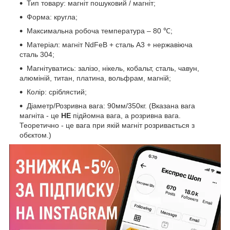
Тип товару: магніт пошуковий / магніт;
Форма: кругла;
Максимальна робоча температура – 80 ℃;
Матеріал: магніт NdFeB + сталь A3 + нержавіюча
сталь 304;
Магнітуватись: залізо, нікель, кобальт, сталь, чавун,
алюміній, титан, платина, вольфрам, магній;
Колір: сріблястий;
Діаметр/Розривна вага: 90мм/350кг. (Вказана вага
магніта - це
НЕ
підйомна вага, а розривна вага.
Теоретично - це вага при якій магніт розривається з
обєктом.)