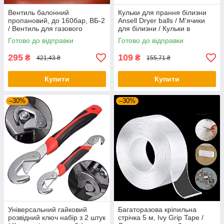
Вентиль балонний
Кульки для прання білизни
пропановий, до 160бар, ВБ-2
Ansell Dryer balls / М'ячики
/ Вентиль для газового
для білизни / Кульки в
балона / Вентиль
пральну машинку
Готово до відправки
Готово до відправки
пропановий
295
109
₴
₴
421,43 ₴
155,71 ₴
Купити
Купити
–30%
–30%
Універсальний гайковий
Багаторазова кріпильна
розвідний ключ набір з 2 штук
стрічка 5 м, Ivy Grip Tape /