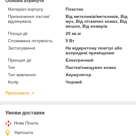
Основні атрибути
Матеріал корпусу
Пластик
Призначення пастки/
Від метеликів/метеликів, Від
відлякувача
мух, Від літаючих комах, Від
мошок, Від комарів
Площа дії
20 кв.м
Споживана потужність
5 Вт
Застосування
На відкритому повітрі або
всередині приміщення
Принцип дії
Електричний
Тип
Пастка/знищувач комах
Тип живлення
Акумулятор
Колір
Чорний
Приховати
Умови доставки
Нова Пошта
Укрпошта