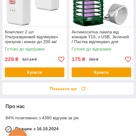
Комплект 2 шт
Антимоскітна лампа від
Ультразвуковий відлякувач
комарів Y15, з USB, Зелений
гризунів і комах до 200 кв/
/ Пастка відлякувач для
Електронний відлякувач
комах
Готово до відправки
Готово до відправки
мишей
229
175
₴
₴
327,14 ₴
250 ₴
Купити
Купити
Показати ще
Про нас
84% позитивних з 4380 відгуків за рік
Працює з 16.10.2024