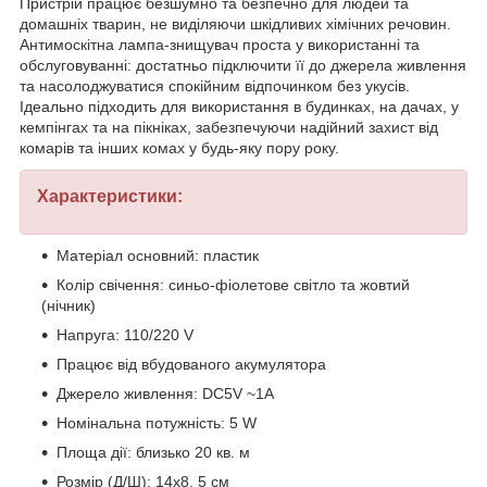
Пристрій працює безшумно та безпечно для людей та
домашніх тварин, не виділяючи шкідливих хімічних речовин.
Антимоскітна лампа-знищувач проста у використанні та
обслуговуванні: достатньо підключити її до джерела живлення
та насолоджуватися спокійним відпочинком без укусів.
Ідеально підходить для використання в будинках, на дачах, у
кемпінгах та на пікніках, забезпечуючи надійний захист від
комарів та інших комах у будь-яку пору року.
Характеристики:
Матеріал основний: пластик
Колір свічення: синьо-фіолетове світло та жовтий
(нічник)
Напруга: 110/220 V
Працює від вбудованого акумулятора
Джерело живлення: DC5V ~1A
Номінальна потужність: 5 W
Площа дії: близько 20 кв. м
Розмір (Д/Ш): 14х8, 5 см