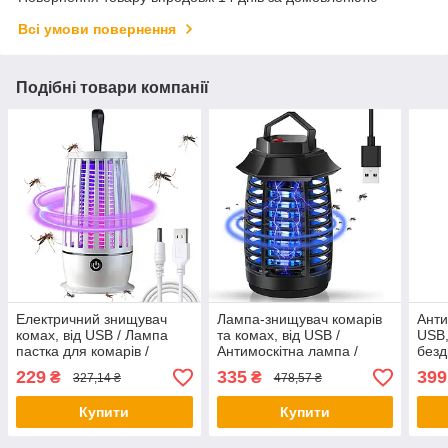
Всі умови повернення
Подібні товари компанії
Електричний знищувач
Лампа-знищувач комарів
Анти
комах, від USB / Лампа
та комах, від USB /
USB,
пастка для комарів /
Антимоскітна лампа /
безд
Лампа від комах
Електрична пастка для
годи
229
335
399
₴
₴
327,14 ₴
478,57 ₴
комарів
кома
кома
Купити
Купити