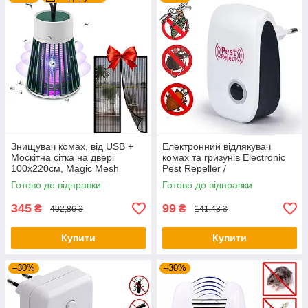
Знищувач комах, від USB +
Електронний відлякувач
Москітна сітка на двері
комах та гризунів Electronic
100х220см, Magic Mesh
Pest Repeller /
Ультразвуковий відлякувач
Готово до відправки
Готово до відправки
мишей
345
99
₴
₴
492,86 ₴
141,43 ₴
Купити
Купити
–30%
–30%