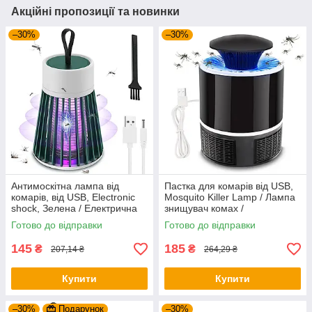
Акційні пропозиції та новинки
–30%
–30%
Антимоскітна лампа від
Пастка для комарів від USB,
комарів, від USB, Electronic
Mosquito Killer Lamp / Лампа
shock, Зелена / Електрична
знищувач комах /
пастка-знищувач комах
Антимоскітна лампа
Готово до відправки
Готово до відправки
145
185
₴
₴
207,14 ₴
264,29 ₴
Купити
Купити
–30%
Подарунок
–30%