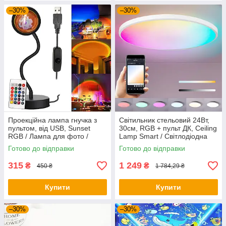
–30%
–30%
Проекційна лампа гнучка з
Світильник стельовий 24Вт,
пультом, від USB, Sunset
30см, RGB + пульт ДК, Ceiling
RGB / Лампа для фото /
Lamp Smart / Світлодіодна
Лампа-захід сонця
LED люстра
Готово до відправки
Готово до відправки
315
1 249
₴
₴
450 ₴
1 784,29 ₴
Купити
Купити
–30%
–30%