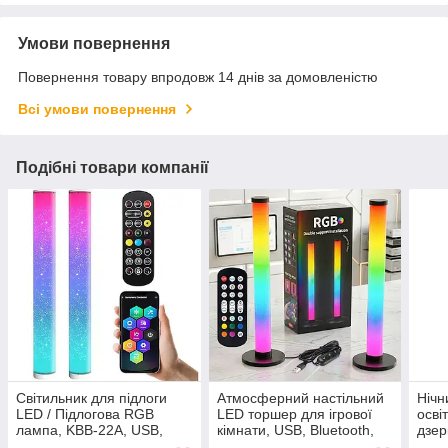
Умови повернення
Повернення товару впродовж 14 днів за домовленістю
Всі умови повернення
Подібні товари компанії
Світильник для підлоги
Атмосферний настільний
Нічн
LED / Підлогова RGB
LED торшер для ігрової
осві
лампа, KBB-22A, USB,
кімнати, USB, Bluetooth,
дзер
Чорний / 2шт Підлогова
KBB-3A, Чорний / 2шт
Led,