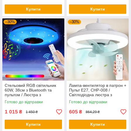
Купити
Купити
–30%
–30%
Стельовий RGB світильник
Лампа-вентилятор в патрон +
60W, 38см з Bluetooth та
Пульт E27, CHP-008 /
пультом / Люстра з
Світлодіодна люстра з
регулюванням яскравості /
вентилятором / Лід люстра
Готово до відправки
Готово до відправки
Світлодіодна лампа
стельова
1 015
605
₴
₴
1 450 ₴
864,29 ₴
Купити
Купити