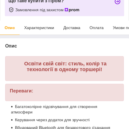
Що таке купити з Пром?
Замовлення під захистом
Опис
Характеристики
Доставка
Оплата
Умови п
Опис
Освіти свій світ: стиль, колір та
технології в одному торшері!
Переваги:
Багатоколірне підсвічування для створення
атмосфери
Керування через додаток для зручності
Вбудований Bluetooth для бездротового з'єднання