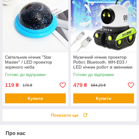
Світильник нічник "Star
Музичний нічник проектор
Master" / LED проектор
Робот, Bluetooth, WH-E03 /
зоряного неба
LED нічник робот зі змінними
слайдами / Дитячий нічник
Готово до відправки
Готово до відправки
119
479
₴
₴
170 ₴
684,29 ₴
Купити
Купити
Показати ще
Про нас