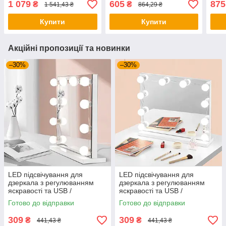
1 079
605
875
₴
₴
1 541,43 ₴
864,29 ₴
лампа торшер RGB +
Підлоговий RGB
/ На
пульт
світильник 42см
дзе
Купити
Купити
Акційні пропозиції та новинки
–30%
–30%
LED підсвічування для
LED підсвічування для
дзеркала з регулюванням
дзеркала з регулюванням
яскравості та USB /
яскравості та USB /
Світлодіодні лампочки 10 шт
Світлодіодні лампочки 10 шт
Готово до відправки
Готово до відправки
для гримерного дзеркала
для гримерного дзеркала
309
309
₴
₴
441,43 ₴
441,43 ₴