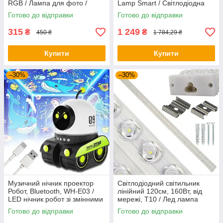
RGB / Лампа для фото /
Lamp Smart / Світлодіодна
Лампа-захід сонця
LED люстра
Готово до відправки
Готово до відправки
315
1 249
₴
₴
450 ₴
1 784,29 ₴
Купити
Купити
–30%
–30%
Музичний нічник проектор
Світлодіодний світильник
Робот, Bluetooth, WH-E03 /
лінійний 120см, 160Вт, від
LED нічник робот зі змінними
мережі, T10 / Лед лампа
слайдами / Дитячий нічник
стельова / LED світильник
Готово до відправки
Готово до відправки
стельовий