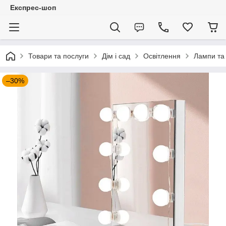
Експрес-шоп
Товари та послуги
Дім і сад
Освітлення
Лампи та 
–30%