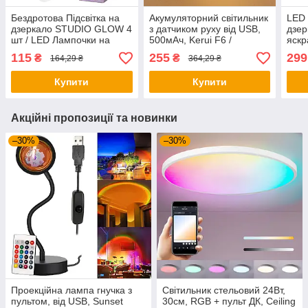
Бездротова Підсвітка на
Акумуляторний світильник
LED 
дзеркало STUDIO GLOW 4
з датчиком руху від USB,
дзер
шт / LED Лампочки на
500мАч, Kerui F6 /
яскр
присосках для дзеркала
Настінний світильник /
Світ
115
255
299
₴
₴
164,29 ₴
364,29 ₴
Нічник
шт д
дзер
Купити
Купити
Акційні пропозиції та новинки
–30%
–30%
Проекційна лампа гнучка з
Світильник стельовий 24Вт,
пультом, від USB, Sunset
30см, RGB + пульт ДК, Ceiling