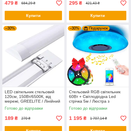
479
295
₴
₴
684,29 ₴
421,43 ₴
Купити
Купити
–30%
–30%
Подарунок
LED світильник стельовий
Стельовий RGB світильник
120см, 150Вт/6500К, від
60Вт + Світлодіодна Led
мережі, GREELITE / Лінійний
стрічка 5м / Люстра з
світильник / Лед лампа
регулюванням яскравості
Готово до відправки
Готово до відправки
стельова
189
1 195
₴
₴
270 ₴
1 707,14 ₴
Купити
Купити