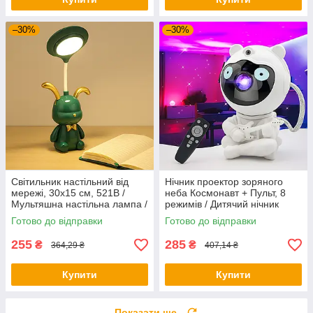
–30%
–30%
Світильник настільний від
Нічник проектор зоряного
мережі, 30х15 см, 521B /
неба Космонавт + Пульт, 8
Мультяшна настільна лампа /
режимів / Дитячий нічник
Лампа-нічник для дітей
космонавт / Дитячий
Готово до відправки
Готово до відправки
світильник
255
285
₴
₴
364,29 ₴
407,14 ₴
Купити
Купити
Показати ще